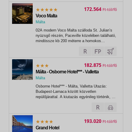
függően foglaltság függvényében változik, és
eltér a fedélzeti...
172.564
Ft
Voco Malta
Málta
, St Julian's Bay
02A modern Voco Malta szálloda St. Julian’s
nyüzsgő részén, Paceville közelében található,
mindössze kb 200 méterre a homokos
strandtól.03 Voco HotelElhelyezkedése:A
szálloda közvetlen közelében üzletek,
éttermek, bárok és szórakozóhelyek
találhatóak. A környék népszerű látnivalói közé
182.875
Ft
tartozik...
Málta - Osborne Hotel*** - Valletta
Málta
, Valletta
Osborne Hotel*** - Málta, Valletta Utazás:
Budapest-Larnaca között közvetlen
repülőjárattal. A kiutazás egyénileg történik, a
részvételi díj a repülőjegy árát nem
tartalmazza! A repülőjegy ára a légitársaságtól
függően foglaltság függvényében változik, és
eltér a fedélzeti szolgáltatások és a...
193.020
Ft
Grand Hotel