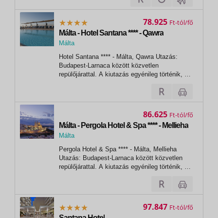
ComplexFekvése: utasaink körében évek óta
nagy népszerűségnek örvendő, 160 szobás
78.925
Ft
modern,...
Málta - Hotel Santana **** - Qawra
Málta
,
Hotel Santana **** - Málta, Qawra Utazás:
Qawra
Budapest-Larnaca között közvetlen
repülőjárattal. A kiutazás egyénileg történik, a
részvételi díj a repülőjegy árát nem
tartalmazza! A repülőjegy ára a légitársaságtól
függően foglaltság függvényében változik, és
eltér a fedélzeti szolgáltatások és a...
86.625
Ft
Málta - Pergola Hotel & Spa **** - Mellieha
Málta
, Mellieha
Pergola Hotel & Spa **** - Málta, Mellieha
Utazás: Budapest-Larnaca között közvetlen
repülőjárattal. A kiutazás egyénileg történik, a
részvételi díj a repülőjegy árát nem
tartalmazza! A repülőjegy ára a légitársaságtól
függően foglaltság függvényében változik, és
eltér a fedélzeti...
97.847
Ft
Santana Hotel