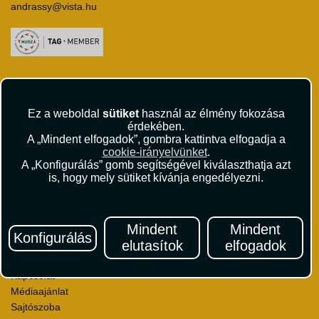
andrassy@vista.hu
Repülőjegy foglalás
Utasbiztosítás
Ez a weboldal
sütiket
használ az élmény fokozása
Vízumügyintézés
érdekében.
Autóbérlés
A „Mindent elfogadok”, gombra kattintva elfogadja a
Utazási utalványok
cookie-irányelvünket
.
A „Konfigurálás” gomb segítségével kiválaszthatja azt
Szállásértékelések
is, hogy mely sütiket kívánja engedélyezni.
Partnerkedvezmények
Céges utaztatás
Törzsutas program
Mindent
Mindent
Katalógus
Konfigurálás
elutasítok
elfogadok
Rólunk
Kapcsolat
Médiaajánlat
Sajtószoba