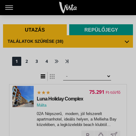
UTAZÁS
REPÜLŐJEGY
TALÁLATOK SZŰRÉSE
(38)
1
2
3
4
t
zatos nézet
75.291
Ft
Luna Holiday Complex
Málta
, Mellieha
02A Népszerű, modern, jól felszerelt
apartmanhotel, ideális helyen, a Mellieha Bay
közelében, a legközelebbi beach klubtól
háromszáz, a homokos szabad strandtól
ötszáz méterre található. 03 Luna Holiday