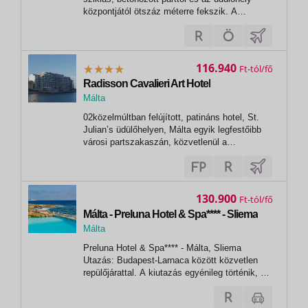
központjától ötszáz méterre fekszik. A
közelmúltban kialakított durvahomokkal
feltöltött strand pár perc (kb. 650m) sétányira
elérhető03 Coral HotelFekvése: mindösszesen
negyven szobás, ötemeletes városi szálloda,...
116.940
Ft
Radisson Cavalieri Art Hotel
Málta
, St Julian's Bay
02közelmúltban felújított, patináns hotel, St.
Julian’s üdülőhelyen, Málta egyik legfestőibb
városi partszakaszán, közvetlenül a
tengerparton található. 03 Cavalieri
HotelFekvése: közelmúltban felújított,
patináns Radisson Cavalieri Art Hotel, St.
Julian’s üdülőhelyen, Málta egyik legfestőibb...
130.900
Ft
Málta - Preluna Hotel & Spa**** - Sliema
Málta
,
Preluna Hotel & Spa**** - Málta, Sliema
Sliema
Utazás: Budapest-Larnaca között közvetlen
repülőjárattal. A kiutazás egyénileg történik, a
részvételi díj a repülőjegy árát nem
tartalmazza! A repülőjegy ára a légitársaságtól