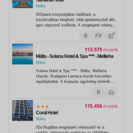
Málta
,
02Qawra központjában található, a
Qawra
közelmúltban felújított, több épületrészből álló,
igen népszerű szálloda. A tengerparti sétány,
különböző üzletek, bár és étterem rövid sétára
kb. 200 m-re, a sziklás tengerpart pedig kb. 5
perc sétára fekszik. 03 Santana
HotelFekvése: Málta egyik legnépszerűbb...
113.575
Ft
Málta - Solana Hotel & Spa **** - Mellieha
Málta
, Mellieha
Solana Hotel & Spa **** - Málta, Mellieha
Utazás: Budapest-Larnaca között közvetlen
repülőjárattal. A kiutazás egyénileg történik, a
részvételi díj a repülőjegy árát nem
tartalmazza! A repülőjegy ára a légitársaságtól
függően foglaltság függvényében változik, és
eltér a fedélzeti...
115.456
Ft
Coral Hotel
Málta
,
02a Bugibba tengerparti sétányától és a
St. Paul's Bay
sziklás, betonozott parttól és az üdülőhely