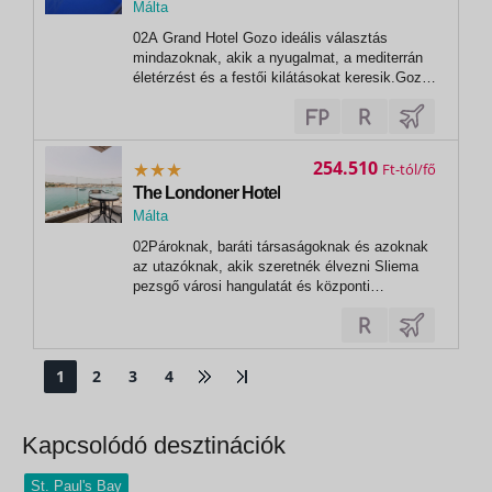
Málta
,
02A Grand Hotel Gozo ideális választás
Mgarr
mindazoknak, akik a nyugalmat, a mediterrán
életérzést és a festői kilátásokat keresik.Gozo
szigetére foglalókat a helyszínen angol nyelvű
telefonos asszisztens segíti (időszakos
szolgáltatás).03 Grand Hotel A Grand Hotel
Gozo ideális választás mindazoknak,...
254.510
Ft
The Londoner Hotel
Málta
,
02Pároknak, baráti társaságoknak és azoknak
Sliema
az utazóknak, akik szeretnék élvezni Sliema
pezsgő városi hangulatát és központi
fekvését.03 The Londoner
HotelElhelyezkedésA modern, városi stílusú
The Londoner Hotel Sliema központi részén
található, mindössze néhány lépésre a
1
2
3
4
tengerparti sétánytól és...
Kapcsolódó desztinációk
St. Paul's Bay