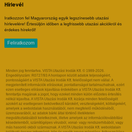
Hírlevél
Iratkozzon fel Magyarország egyik legszínesebb utazási
hírlevelére! Értesüljön időben a legfrissebb utazási akciókról és
érdekes hírekről!
Feliratkozom
Minden jog fenntartva. VISTA Utazási Irodák Kft. © 1989-2026.
Engedélyszám: R0727/93 A honlapon közölt adatok teljességéért,
pontosságáért a VISTA Utazási Irodák Kft. felelősséget nem vállal. A
megjelenített információk elírásokat, pontatlanságot tartalmazhatnak, ezért
ezen esetleges elírások kijavítása érdekében a VISTA Utazási Irodák Kft.
fenntartja magának a jogot, hogy ezeket minden külön előzetes értesítés
nélkül kijavítsa. A VISTA Utazási Irodák Kft. kizárja minden felelősségét
azokért az esetlegesen bekövetkező károkért, veszteségekért, költségekért,
amelyek a weboldalak használatából, nem megfelelő működéséből,
üzemzavarából, az adatok bárki által történő illetéktelen
megváltoztatásából keletkeznek, illetve amelyek az információtovábbítási
késedelemből, számítógépes vírusból, vonal- vagy rendszerhibából, vagy
más hasonló okból származnak. A VISTA Utazási Irodák Kft. weboldalain