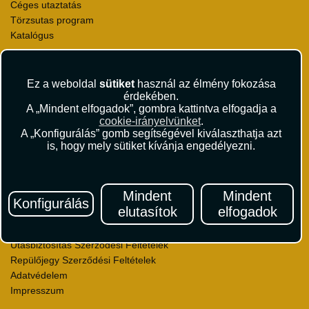
Céges utaztatás
Törzsutas program
Katalógus
Rólunk
Kapcsolat
Ez a weboldal
sütiket
használ az élmény fokozása
Médiaajánlat
érdekében.
A „Mindent elfogadok”, gombra kattintva elfogadja a
Sajtószoba
cookie-irányelvünket
.
Viszonteladás
A „Konfigurálás” gomb segítségével kiválaszthatja azt
Karrier
is, hogy mely sütiket kívánja engedélyezni.
Pályázatok
Elismerések és díjak
Környezettudatosság
Mindent
Mindent
Konfigurálás
elutasítok
elfogadok
Utazási Csomag Szerződési Feltételek
Útlemondás-biztosítás Szerződési Feltételek
Utasbiztosítás Szerződési Feltételek
Repülőjegy Szerződési Feltételek
Adatvédelem
Impresszum