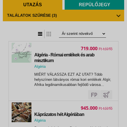
UTAZÁS
REPÜLŐJEGY
TALÁLATOK SZŰRÉSE
(3)
t
zatos nézet
719.000
Ft
Algéria - Római emlékek és arab
misztikum
Algéria
,
MIÉRT VÁLASSZA EZT AZ UTAT? Több
Algír
helyszínen látványos római kori emlékek Algír,
Afrika legdinamikusabban fejlődő városa...
945.000
Ft
Káprázatos hét Algériában
Algéria
,