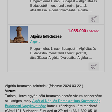
Programleírás1. nap: Budapest – Algír Utazás
Algír
Budapestről menetrend szerinti járattal,
átszállással Algéria fővárosába, Algírba.
Érkezés után transzfer a szállodába. Vacsora
és szállás Algírban (2 éj).Tervezett szállás:
Hotel New Day Ellátás: vacsora2. nap: Algír –
TipazaA reggelit követően...
1.085.000
Ft
Algéria felfedezése
Algéria
,
Programleírás1. nap: Budapest – AlgírUtazás
Algír
Budapestről menetrend szerinti járattal,
átszállással Algéria fővárosába, Algírba.
Érkezés után megnézzük a Postahivatalt,
sétálunk a városközpontban, majd megállunk a
Mártírok emlékművénél fotózni. Transzfer a
szállodába. Vacsora és szállás Algírban (1...
Algéria beutazási feltételek (frissítve 2024.03.22.)
Vízum:
Turista, illetve egyéb célú beutazás esetén vízum beszerzése
szükséges, mely
Algériai Népi és Demokratikus Köztársaság
Budapesti Nagykövetsége
konzuli részlegén kérelmezhető.
(Cím:1121 Budapest, Zugligeti út 27; tel.: +36 1 392-0510)