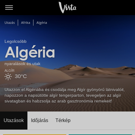
Utazás
Afrika
Algéria
Legolcsóbb
Algéria
nyaralások és utak
ALGÍR
30°C
Utazzon el Algériába és csodálja meg Algír gyönyörű látnivalóit,
napozzon a napsütötte algír tengerparton, tevegeljen az algír
sivatagban és habzsolja az arab gasztronómia remekeit!
Utazások
Időjárás
Térkép