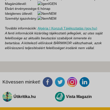
Magánútlevél:
IGEN
Elvárt érvényessége:
6 hónap
Ideiglenes útlevél:
NEM
Személyi igazolvány:
NEM
További információk:
Algéria | Konzuli Tájékoztatás (gov.hu)
A fenti információk kizárólag tájékoztató jellegűek, az utas saját
felelőssége az aktuális beutazási szabályok ismerete és
betartása. A kötelező előírások BÁRMIKOR változhatnak, azok
előírásszerű teljesítéséért felelősséget irodánk nem vállal.
Kövessen minket!
Útikritika.hu
Vista Magazin