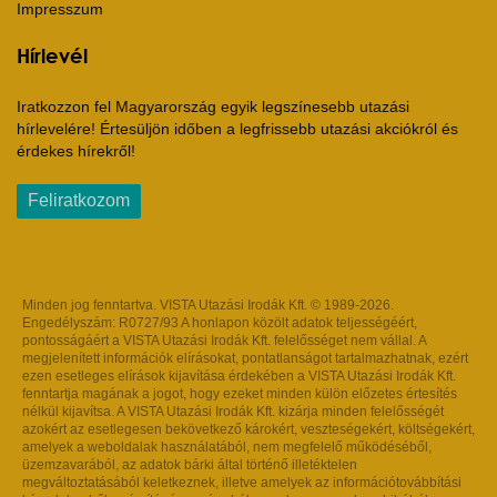
Impresszum
Hírlevél
Iratkozzon fel Magyarország egyik legszínesebb utazási
hírlevelére! Értesüljön időben a legfrissebb utazási akciókról és
érdekes hírekről!
Feliratkozom
Minden jog fenntartva. VISTA Utazási Irodák Kft. © 1989-2026.
Engedélyszám: R0727/93 A honlapon közölt adatok teljességéért,
pontosságáért a VISTA Utazási Irodák Kft. felelősséget nem vállal. A
megjelenített információk elírásokat, pontatlanságot tartalmazhatnak, ezért
ezen esetleges elírások kijavítása érdekében a VISTA Utazási Irodák Kft.
fenntartja magának a jogot, hogy ezeket minden külön előzetes értesítés
nélkül kijavítsa. A VISTA Utazási Irodák Kft. kizárja minden felelősségét
azokért az esetlegesen bekövetkező károkért, veszteségekért, költségekért,
amelyek a weboldalak használatából, nem megfelelő működéséből,
üzemzavarából, az adatok bárki által történő illetéktelen
megváltoztatásából keletkeznek, illetve amelyek az információtovábbítási