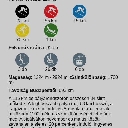
20 km
55 km
45 km
70 km
1 km
Felvonók száma:
35 db
3 db
26 db
6 db
Magasság:
1224 m - 2924 m, (
Szintkülönbség:
1700
m)
Távolság Budapesttől:
693 km
A 115 km-es pályarendszeren összesen 34 sílift
működik. A leghosszabb pálya majd 8 km hosszú, a
Lagazuoi csúcsról indul és Armentarolába érkezik
miközben 1100 méteres szintkülönbséget tehetünk
meg. A sípályákon november és május között
zavartalan a síelés. 20 percenként induló, ingyenes