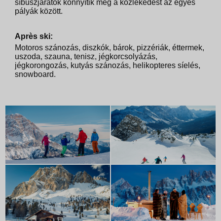
síbuszjáratok könnyítik meg a közlekedést az egyes
pályák között.
Après ski:
Motoros szánozás, diszkók, bárok, pizzériák, éttermek,
uszoda, szauna, tenisz, jégkorcsolyázás,
jégkorongozás, kutyás szánozás, helikopteres síelés,
snowboard.