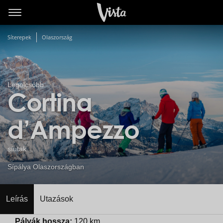
Síterepek
Olaszország
Legolcsóbb
Cortina
d’Ampezzo
síutak
Sípálya Olaszországban
Leírás
Utazások
Pályák hossza:
120 km