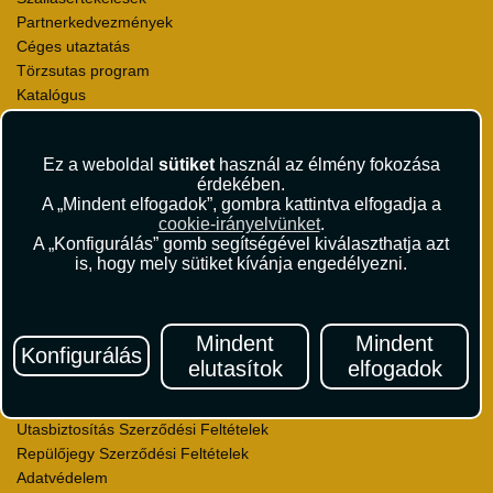
Partnerkedvezmények
Céges utaztatás
Törzsutas program
Katalógus
Rólunk
Ez a weboldal
sütiket
használ az élmény fokozása
Kapcsolat
érdekében.
Médiaajánlat
A „Mindent elfogadok”, gombra kattintva elfogadja a
Sajtószoba
cookie-irányelvünket
.
Viszonteladás
A „Konfigurálás” gomb segítségével kiválaszthatja azt
Karrier
is, hogy mely sütiket kívánja engedélyezni.
Pályázatok
Elismerések és díjak
Környezettudatosság
Mindent
Mindent
Konfigurálás
elutasítok
elfogadok
Utazási Csomag Szerződési Feltételek
Útlemondás-biztosítás Szerződési Feltételek
Utasbiztosítás Szerződési Feltételek
Repülőjegy Szerződési Feltételek
Adatvédelem