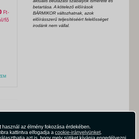
aktuális beutazási szabályok ismerete és
betartása. A kötelező előírások
0
Ft
BÁRMIKOR változhatnak, azok
előírásszerű teljesítéséért felelősséget
irodánk nem vállal.
ZEM
t
használ az élmény fokozása érdekében.
bra kattintva elfogadja a
cookie-irányelvünket
.
álaszthatja azt is, hogy mely sütiket kívánja engedélyezni.