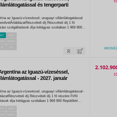
llámlátogatással és tengerparti
ntína az Iguazú-vízeséssel, uruguayi villámlátogatással
ÁrtáblázatRészvételi díj Részvételi díj 1 fő
Repülőtéri illeték kb. 198 000 Teljes csomagár 1 fő részére...
KT
NOV
EBR
MÁRC
ÚN
JÚL
MEGNÉ
2.102.90
 Argentína az Iguazú-vízeséssel,
llámlátogatással - 2027. január
tína az Iguazú-vízeséssel, uruguayi villámlátogatással -
 díj Részvételi díj 1 fő részére Ft/fő
díja kétágyas szobában 1 969 900 Repülőtéri
illeték kb. 198 000 Teljes csomagár 1 fő részére útlemondási...
KT
NOV
EBR
MÁRC