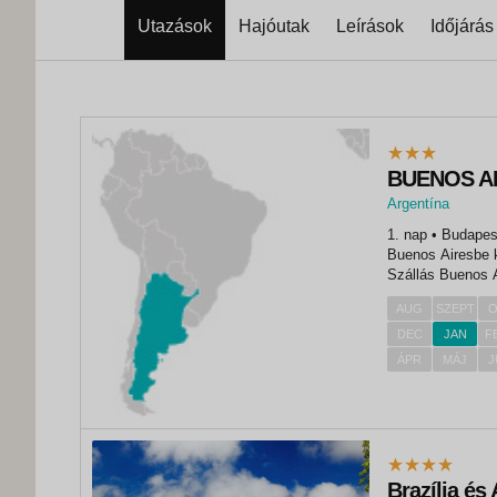
Utazások
Hajóutak
Leírások
Időjárás
BUENOS AI
Argentína
,
1. nap • Budapest - Buenos AiresElutazás repülőgéppel, átszállással
Buenos Aires
Buenos Airesbe k
Szállás Buenos A
látnivalói a tan
AUG
SZEPT
O
látnivalóinak...
DEC
JAN
F
ÁPR
MÁJ
J
Brazília és