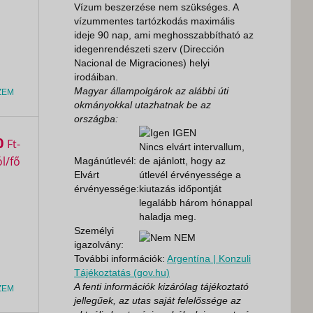
Vízum beszerzése nem szükséges. A
vízummentes tartózkodás maximális
ideje 90 nap, ami meghosszabbítható az
idegenrendészeti szerv (Dirección
Nacional de Migraciones) helyi
irodáiban.
Magyar állampolgárok az alábbi úti
ZEM
okmányokkal utazhatnak be az
országba:
IGEN
0
Ft
Nincs elvárt intervallum,
Magánútlevél:
de ajánlott, hogy az
Elvárt
útlevél érvényessége a
érvényessége:
kiutazás időpontját
legalább három hónappal
haladja meg.
Személyi
NEM
igazolvány:
További információk:
Argentína | Konzuli
Tájékoztatás (gov.hu)
A fenti információk kizárólag tájékoztató
ZEM
jellegűek, az utas saját felelőssége az