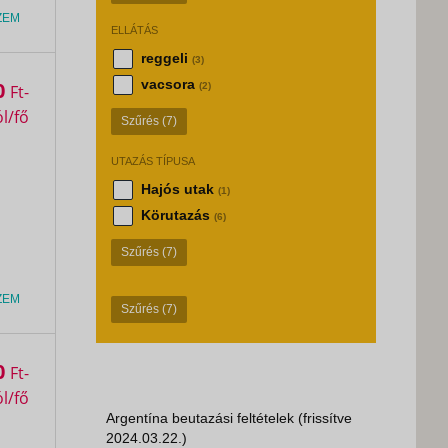
ZEM
ELLÁTÁS
reggeli
(3)
vacsora
0
(2)
Ft
Szűrés
(7)
UTAZÁS TÍPUSA
Hajós utak
(1)
Körutazás
(6)
Szűrés
(7)
ZEM
Szűrés
(7)
0
Ft
Argentína beutazási feltételek (frissítve
2024.03.22.)