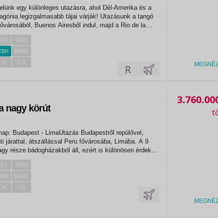
velünk egy különleges utazásra, ahol Dél-Amerika és a
gónia legizgalmasabb tájai várják! Utazásunk a tangó
fővárosából, Buenos Airesből indul, majd a Rio de la
 Uruguay történelmi ékszerdobozába, Colonia del
KT
NOV
landozunk....
EBR
MÁRC
ÚN
JÚL
MEGNÉ
3.760.00
a nagy körút
nap: Budapest - LimaUtazás Budapestről repülővel,
i járattal, átszállással Peru fővárosába, Limába. A 9
nagy része bádogházakból áll, ezért is különösen érdekes
ot a repülőtérről Miraflores negyed felé haladva. Dél-
KT
NOV
..
EBR
MÁRC
ÚN
JÚL
MEGNÉ