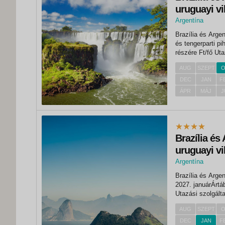
uruguayi vi
pihenővel
Argentína
, Rio de Janeiro
Brazília és Arge
és tengerparti pihenővel
részére Ft/fő Utazási szolgáltatások díja kétágyas szobában 1 969 900
AUG
SZEPT
O
DEC
JAN
F
ÁPR
MÁJ
J
Brazília és
uruguayi vi
Argentína
, Rio de Janeiro
Brazília és Argen
2027. januárÁrtáblázatRészvételi
Utazási szolgáltatások 
AUG
SZEPT
O
DEC
JAN
F