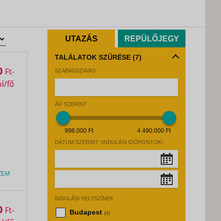
UTAZÁS
REPÜLŐJEGY
TALÁLATOK SZŰRÉSE
(7)
0
Ft
SZABADSZAVAS
ÁR SZERINT
998.000 Ft
4.490.000 Ft
DÁTUM SZERINT (INDULÁSI IDŐPONTOK)
ZEM
Augusztus, 2026
»
INDULÁSI HELYSZÍNEK
Hé
Ke
Sz
Cs
Pé
Sz
Va
Augusztus, 2026
»
0
Ft
Budapest
(4)
27
28
29
30
31
1
2