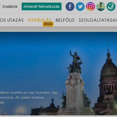
Irodáink
Hírlevél feliratkozás
OS UTAZÁS
NYARALÁS
BELFÖLD
SZOLGÁLTATÁSA
lában eszébe jut egy nyaralás, egy
ronómia. Az alábbi listában
ait.