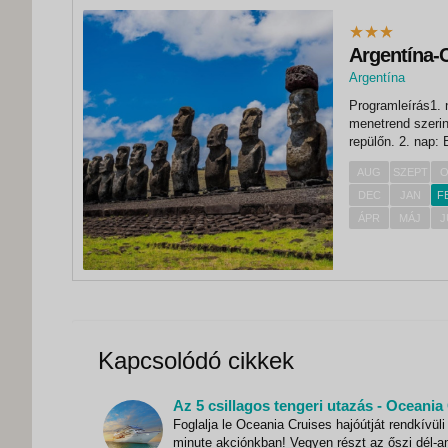
Argentína-C
Argentína
,
Programleírás1.
Buenos Aires
menetrend szerint
repülőn. 2. nap:
szállodába, szob
AUG
SZEPT
O
és gyalogos váro
DEC
JAN
F
ÁPR
MÁJ
J
Kapcsolódó cikkek
Foglalja le Oceania Cruises hajóútját rendkívüli 
minute akciónkban! Vegyen részt az őszi dél-a