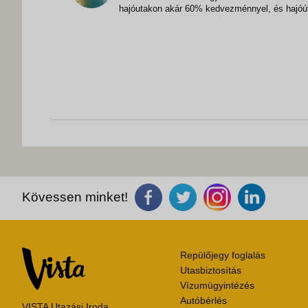
hajóutakon akár 60% kedvezménnyel, és hajóú
mellé 5 extra szolgáltatást kap ajándékba! Teki
meg a hajótársaság tavaszi ázsiai hajóútjait is 
az akciós árak mellé 1 ajándék szolgált
Kövessen minket!
Repülőjegy foglalás
Utasbiztosítás
Vízumügyintézés
Autóbérlés
VISTA Utazási Iroda