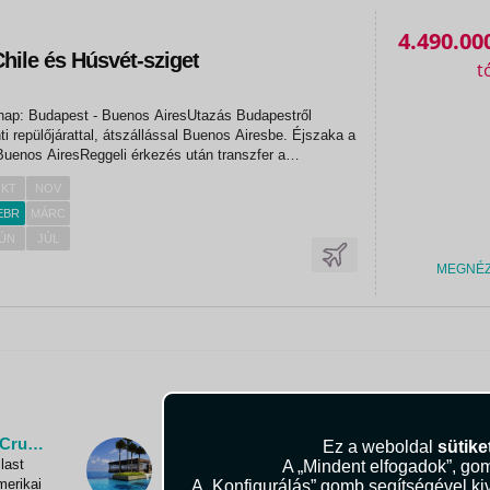
4.490.00
hile és Húsvét-sziget
 nap: Budapest - Buenos AiresUtazás Budapestről
i repülőjárattal, átszállással Buenos Airesbe. Éjszaka a
 Buenos AiresReggeli érkezés után transzfer a
ák elfoglalása. Reggeli, majd rövid pihenő után buszos
KT
NOV
snézés a...
EBR
MÁRC
ÚN
JÚL
MEGNÉ
Az 5 csillagos tengeri utazás - Oceania Cruises hajóutak
A világ 6 legjobb szállodája
Ez a weboldal
sütike
last
A Condé Nast Traveller idén is kiválasztotta a
A „Mindent elfogadok”, gom
merikai
földkerekség 6 aranyérmes vendéglátóját: legjobb
A „Konfigurálás” gomb segítségével kiv