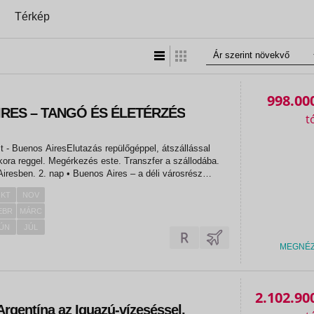
Térkép
Lista nézet
Táblázatos nézet
998.00
RES – TANGÓ ÉS ÉLETÉRZÉS
ora reggel. Megérkezés este. Transzfer a szállodába.
iresben. 2. nap • Buenos Aires – a déli városrész
gó nyomábanFélnapos városrész Buenos Aires déli
KT
NOV
EBR
MÁRC
ÚN
JÚL
MEGNÉ
«
«
2.102.90
 Argentína az Iguazú-vízeséssel,