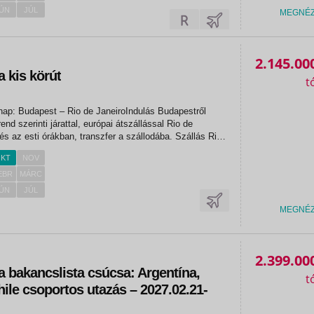
ÚN
JÚL
MEGNÉ
2.145.00
 kis körút
nap: Budapest – Rio de JaneiroIndulás Budapestről
end szerinti járattal, európai átszállással Rio de
és az esti órákban, transzfer a szállodába. Szállás Rio
 éj).Tervezett szállás: Windsor Excelsior Copacabana2.
KT
NOV
EBR
MÁRC
ÚN
JÚL
MEGNÉ
2.399.00
a bakancslista csúcsa: Argentína,
ile csoportos utazás – 2027.02.21-