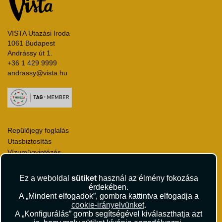
VISTA Utazási Iroda
1061 Budapest
Andrássy út 1.
+36 1 429 9999
andrassy@vista.hu
Repülőjegy foglalás
Utasbiztosítás
Vízumügyintézés
Autóbérlés
Utazási utalványok
Ez a weboldal
sütiket
használ az élmény fokozása
Szállásértékelések
érdekében.
Partnerkedvezmények
A „Mindent elfogadok”, gombra kattintva elfogadja a
cookie-irányelvünket
.
Céges utaztatás
A „Konfigurálás” gomb segítségével kiválaszthatja azt
Törzsutas program