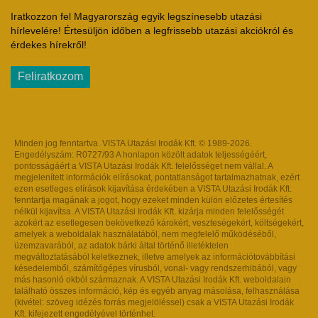
Iratkozzon fel Magyarország egyik legszínesebb utazási
hírlevelére! Értesüljön időben a legfrissebb utazási akciókról és
érdekes hírekről!
Feliratkozom
Minden jog fenntartva. VISTA Utazási Irodák Kft. © 1989-2026.
Engedélyszám: R0727/93 A honlapon közölt adatok teljességéért,
pontosságáért a VISTA Utazási Irodák Kft. felelősséget nem vállal. A
megjelenített információk elírásokat, pontatlanságot tartalmazhatnak, ezért
ezen esetleges elírások kijavítása érdekében a VISTA Utazási Irodák Kft.
fenntartja magának a jogot, hogy ezeket minden külön előzetes értesítés
nélkül kijavítsa. A VISTA Utazási Irodák Kft. kizárja minden felelősségét
azokért az esetlegesen bekövetkező károkért, veszteségekért, költségekért,
amelyek a weboldalak használatából, nem megfelelő működéséből,
üzemzavarából, az adatok bárki által történő illetéktelen
megváltoztatásából keletkeznek, illetve amelyek az információtovábbítási
késedelemből, számítógépes vírusból, vonal- vagy rendszerhibából, vagy
más hasonló okból származnak. A VISTA Utazási Irodák Kft. weboldalain
található összes információ, kép és egyéb anyag másolása, felhasználása
(kivétel: szöveg idézés forrás megjelöléssel) csak a VISTA Utazási Irodák
Kft. kifejezett engedélyével történhet.