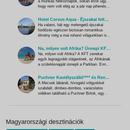
a munkás hétköznapok, sokan érzik úgy,
ban Megkezdődött a téli időszak, mi
hogy nem volt elég az a pár nap pihenés;
szívesen kapnának egy kis repetát.
Könnyebben megy a feltöltődés, ha a kinti
Hotel Corvus Aqua - Éjszakai feltöltődés
hidegből a gyógyvizes medencék
Ha valami, hát egy melengető éjszakai
melegébe menekülünk. Ráadásul a
fürdőzés egészen biztosan romantikus
közelgő Valentin-nap remek apropót ad
élmény még a mai rohanó világunkban is.
Gyopárosfürdőn, a Hotel Corvus Aqua-val
összeépített Élményfürdőben a téli
Na, milyen volt Afrika? Ünnepi KFT koncert vendégekkel a Budapest Parkban
éjszaka hangulata a fürdőzéssel elegyítve
Na, milyen volt Afrika? A KFT zenekar
minden hétvégén elérhető és semmihez
egyik legnagyobb slágerének, az Afrikának
sem fogható élményeket garantál
a születésnapját ünnepli a Parkban. Ennek
örömére egy egyszeri és feledhetetlen
koncerttel örvendezteti meg közönségét a
Puchner Kastélyszálló**** és Reneszánsz Élménybirtok
zenekar. Meghívott vendégekkel
A Mecsek lábánál, hívogató völgyekkel
kimondottan erre az alkalomra született
szabdalt, dimbes-dombos, varázslatos
produkciókkal varázsolják el
vidéken található a Puchner Birtok, egy
több mint 14 hektáros, ősfákkal övezett
területen. A szálloda ötféle
szálláshangulattal és étkezési helyszínnel,
három wellness-részleggel és az ország
első interaktív kalandparkjával v
Magyarországi desztinációk