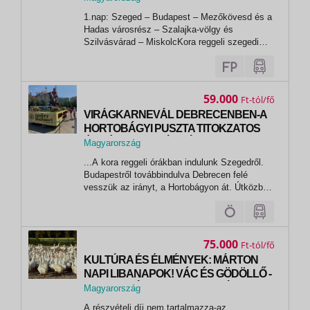
királynék jegyajándéka. Egy francia
,
1.nap: Szeged – Budapest – Mezőkövesd és a
Miskolc
nemes kastélya
Hadas városrész – Szalajka-völgy és
Szilvásvárad – MiskolcKora reggeli szegedi
indulást követően Budapesten keresztül vezet
utunk. Meg sem állunk a Bükk- hegység lábáig,
programunkat „Matyóföld fővárosában”
Mezőkövesden kezdjük. Elsőként a Matyó
59.000
Ft
Múzeumot...
VIRÁGKARNEVÁL DEBRECENBEN-A
HORTOBÁGYI PUSZTA TITOKZATOS
ÉS VÉGTELEN TÁRHÁZA -
Magyarország
,
...A kora reggeli órákban indulunk Szegedről.
Debrecen
Budapestről továbbin­dulva Debrecen felé
vesszük az irányt, a Hortobágyon át. Útközben
a Tisza-tavi természetvédelmi te­rületen
utazunk, gyönyörködünk a páratlan természet
látványában. A Hortobágyi Nemzeti Parkhoz
érve, a Kilenclyukú hídnál tartunk...
75.000
Ft
KULTÚRA ÉS ÉLMÉNYEK: MÁRTON
NAPI LIBANAPOK! VÁC ÉS GÖDÖLLŐ -
KÖRUTAZÁS MAGYARORSZÁGON -
Magyarország
Hagyományos lovasprogramok és
,
A részvételi díj nem tartalmazza-az