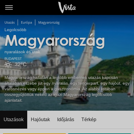
Utazás
Európa
Magyarország
Legolcsóbb
Magyarország
nyaralások és utak
BUDAPEST
32°C
Magyarország hallatán a legtöbb embernek utazás kapcsán
általában eszébe jut egy nyaralás, egy tengerpart, egy hajóút, egy
városnézés vagy éppen a gasztronómia. Az alábbi listában
összegyűjtöttük neked az igazi Magyarország legolcsóbb
ajánlatait.
Utazások
Hajóutak
Időjárás
Térkép