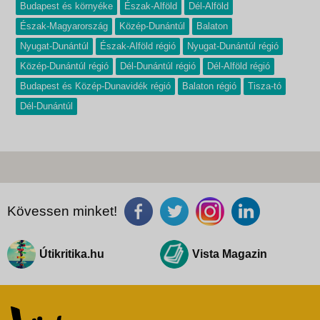
Budapest és környéke
Észak-Alföld
Dél-Alföld
Észak-Magyarország
Közép-Dunántúl
Balaton
Nyugat-Dunántúl
Észak-Alföld régió
Nyugat-Dunántúl régió
Közép-Dunántúl régió
Dél-Dunántúl régió
Dél-Alföld régió
Budapest és Közép-Dunavidék régió
Balaton régió
Tisza-tó
Dél-Dunántúl
Kövessen minket!
Útikritika.hu
Vista Magazin