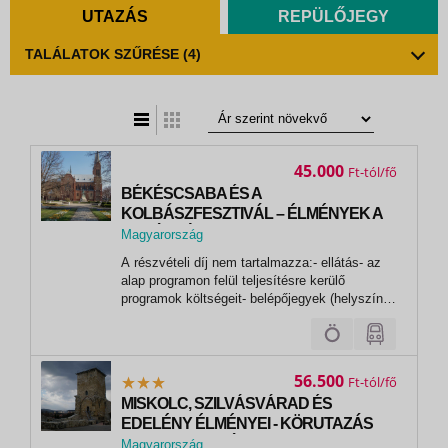
UTAZÁS
REPÜLŐJEGY
TALÁLATOK SZŰRÉSE
(4)
t
zatos nézet
45.000
Ft
BÉKÉSCSABA ÉS A
KOLBÁSZFESZTIVÁL – ÉLMÉNYEK A
TISZÁNTÚLON - Békésszentandrás
Magyarország
sörfőzdéje és a Gyulai titok
,
A részvételi díj nem tartalmazza:- ellátás- az
Békéscsaba
alap programon felül teljesítésre kerülő
programok költségeit- belépőjegyek (helyszínen
fizetendő)- minimális induló utaslétszám
hiányában a létszám felárat - valamint az
egyéb, a fentiekben nem említett, az utazás
során felmerülő költségeket (pl....
56.500
Ft
MISKOLC, SZILVÁSVÁRAD ÉS
EDELÉNY ÉLMÉNYEI - KÖRUTAZÁS
MAGYARORSZÁGON - A magyar
Magyarország