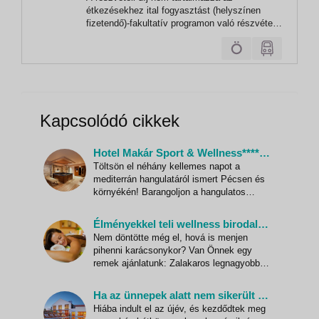
Vác
gasztronómia
étkezésekhez ital fogyasztást (helyszínen
fizetendő)-fakultatív programon való részvételt-
az alap programon felül teljesítésre kerülő
programok költségeit-belépőjegyek és az
audioguide/fülhallgató árát (helyszínen
fizetendő)-minimális induló utaslétszám...
Kapcsolódó cikkek
Hotel Makár Sport & Wellness**** - Kényeztető pihenés a Mecsek oldalában
Töltsön el néhány kellemes napot a
mediterrán hangulatáról ismert Pécsen és
környékén! Barangoljon a hangulatos
óvárosban, csemegézzen a városban zajló
izgalmas programok között, majd töltődjön
Élményekkel teli wellness birodalom a Karos Spa-ban!
fel a Hotel Makár Wellness részlegében és
Nem döntötte még el, hová is menjen
pihenje ki az év fáradalmait! A Mecsek
pihenni karácsonykor? Van Önnek egy
hegy szomszédságában talá
remek ajánlatunk: Zalakaros legnagyobb
wellness szállodája, kényelmes Spa
Superior szobákkal, hatalmas belső
Ha az ünnepek alatt nem sikerült feltöltődnie…
terekkel, édenkerti környezettel várja
Hiába indult el az újév, és kezdődtek meg
vendégeit! Adventi varázslat a Karos Spa-