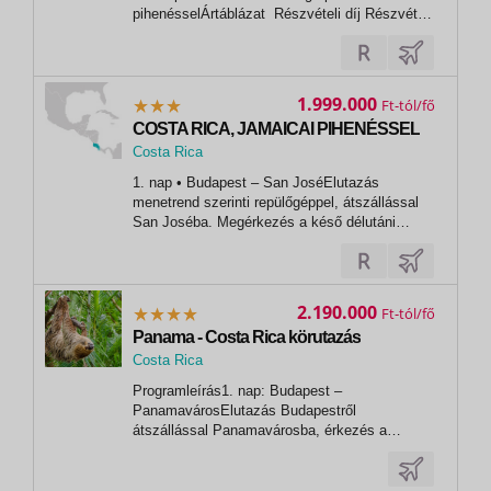
pihenésselÁrtáblázat Részvételi díj Részvételi
díj 2 fő részére Ft/fő Létszám /fő Összesen
Ft/2 fő Utazási szolgáltatások díja kétágyas
szobában 1 779 900 2 3 559 800 Repülőtéri
illeték kb. 175 000 2 350 000...
1.999.000
Ft
COSTA RICA, JAMAICAI PIHENÉSSEL
Costa Rica
1. nap • Budapest – San JoséElutazás
menetrend szerinti repülőgéppel, átszállással
San Joséba. Megérkezés a késő délutáni
órákban Costa Rica földrajzi középpontjában
fekvő fővárosába. Chepe – ahogy a helyiek
nevezik, igazi latin-amerikai nagyváros,
melynek szépsége a részletekben rejlik....
2.190.000
Ft
Panama - Costa Rica körutazás
Costa Rica
, Panamaváros
Programleírás1. nap: Budapest –
PanamavárosElutazás Budapestről
átszállással Panamavárosba, érkezés a
délutáni órákban. Vacsora és szállás
Panamavárosban (3 éj).Tervezett szállás: Gran
Evenia PanamáEllátás: vacsora2. nap: