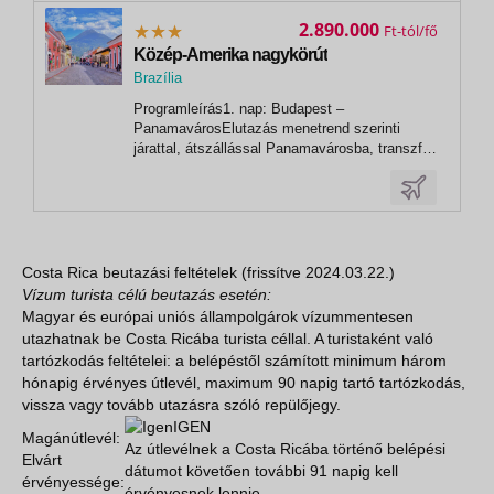
PanamavárosEgész napos városnézésünket a
2.890.000
Ft
világ egyik leghíresebb mérnöki...
Közép-Amerika nagykörút
Brazília
, Salvador Da Bahia
Programleírás1. nap: Budapest –
PanamavárosElutazás menetrend szerinti
járattal, átszállással Panamavárosba, transzfer
a szállodába. Szállás Panamavárosban (3
éj).2. nap: Panama-csatornaReggeli után egész
napos kirándulás a Panama-csatornához, hogy
megcsodáljuk ezt a páratlan mérnöki alkotást
és...
Costa Rica beutazási feltételek (frissítve 2024.03.22.)
Vízum turista célú beutazás esetén:
Magyar és európai uniós állampolgárok vízummentesen
utazhatnak be Costa Ricába turista céllal. A turistaként való
tartózkodás feltételei: a belépéstől számított minimum három
hónapig érvényes útlevél, maximum 90 napig tartó tartózkodás,
vissza vagy tovább utazásra szóló repülőjegy.
IGEN
Magánútlevél:
Az útlevélnek a Costa Ricába történő belépési
Elvárt
dátumot követően további 91 napig kell
érvényessége:
érvényesnek lennie.