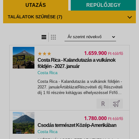
UTAZÁS
REPÜLŐJEGY
TALÁLATOK SZŰRÉSE
(7)
t
zatos nézet
1.659.900
Ft
Costa Rica - Kalandutazás a vulkánok
földjén - 2027. január
Costa Rica
, Karibi part
Costa Rica - Kalandutazás a vulkánok földjén -
2027. januárÁrtáblázatRészvételi díj Részvételi
díj 1 fő részére kétágyas elhelyezéssel Ft/fő
Utazási szolgáltatások díja kétágyas szobában
/ fő 1 559 900 Repülőtéri illeték kb. / fő 160 000
Teljes csomagár 1 fő részére útlemondási...
1.780.000
Ft
Csodás természet Közép-Amerikában
Costa Rica
, Panamaváros