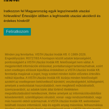
Iratkozzon fel Magyarország egyik legszínesebb utazási
hírlevelére! Értesüljön időben a legfrissebb utazási akciókról és
érdekes hírekről!
Feliratkozom
Minden jog fenntartva. VISTA Utazási Irodák Kft. © 1989-2026.
Engedélyszám: R0727/93 A honlapon közölt adatok teljességéért,
pontosságáért a VISTA Utazási Irodák Kft. felelősséget nem vállal. A
megjelenített információk elírásokat, pontatlanságot tartalmazhatnak, ezért
ezen esetleges elírások kijavítása érdekében a VISTA Utazási Irodák Kft.
fenntartja magának a jogot, hogy ezeket minden külön előzetes értesítés
nélkül kijavítsa. A VISTA Utazási Irodák Kft. kizárja minden felelősségét
azokért az esetlegesen bekövetkező károkért, veszteségekért, költségekért,
amelyek a weboldalak használatából, nem megfelelő működéséből,
üzemzavarából, az adatok bárki által történő illetéktelen
megváltoztatásából keletkeznek, illetve amelyek az információtovábbítási
késedelemből, számítógépes vírusból, vonal- vagy rendszerhibából, vagy
más hasonló okból származnak. A VISTA Utazási Irodák Kft. weboldalain
található összes információ, kép és egyéb anyag másolása, felhasználása