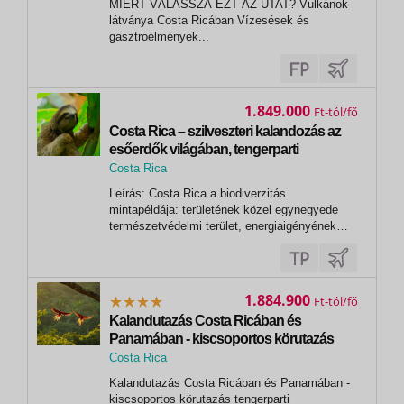
MIÉRT VÁLASSZA EZT AZ UTAT? Vulkánok
látványa Costa Ricában Vízesések és
gasztroélmények...
1.849.000
Ft
Costa Rica – szilveszteri kalandozás az
esőerdők világában, tengerparti
pihenéssel – 2026.12.29.- 2027.01.09.
Costa Rica
,
Leírás: Costa Rica a biodiverzitás
San José
mintapéldája: területének közel egynegyede
természetvédelmi terület, energiaigényének
98%-át pedig megújuló forrásokból fedezi. A
fenntartható turizmus éllovasaként trópusi
strandjaival és buja nemzeti parkjaival minden
utazó számára felejthetetlen élményeket...
1.884.900
Ft
Kalandutazás Costa Ricában és
Panamában - kiscsoportos körutazás
tengerparti pihenéssel
Costa Rica
, Karibi part
Kalandutazás Costa Ricában és Panamában -
kiscsoportos körutazás tengerparti