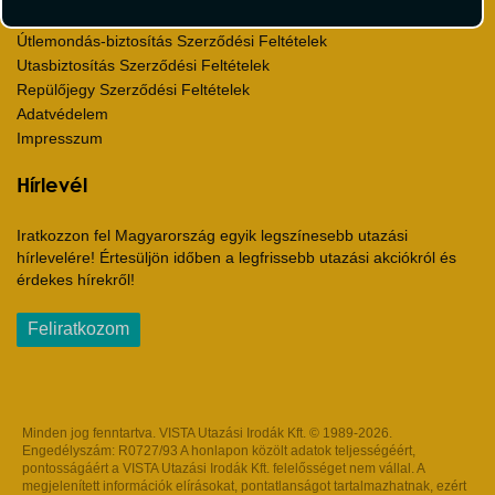
Utazási Csomag Szerződési Feltételek
Útlemondás-biztosítás Szerződési Feltételek
Utasbiztosítás Szerződési Feltételek
Repülőjegy Szerződési Feltételek
Adatvédelem
Impresszum
Hírlevél
Iratkozzon fel Magyarország egyik legszínesebb utazási
hírlevelére! Értesüljön időben a legfrissebb utazási akciókról és
érdekes hírekről!
Feliratkozom
Minden jog fenntartva. VISTA Utazási Irodák Kft. © 1989-2026.
Engedélyszám: R0727/93 A honlapon közölt adatok teljességéért,
pontosságáért a VISTA Utazási Irodák Kft. felelősséget nem vállal. A
megjelenített információk elírásokat, pontatlanságot tartalmazhatnak, ezért