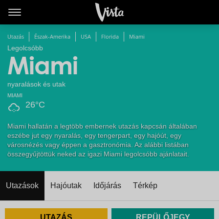
Utazás
Észak-Amerika
USA
Florida
Miami
Legolcsóbb
Miami
nyaralások és utak
MIAMI
26°C
Miami hallatán a legtöbb embernek utazás kapcsán általában
eszébe jut egy nyaralás, egy tengerpart, egy hajóút, egy
városnézés vagy éppen a gasztronómia. Az alábbi listában
összegyűjtöttük neked az igazi Miami legolcsóbb ajánlatait.
Utazások
Hajóutak
Időjárás
Térkép
UTAZÁS
REPÜLŐJEGY