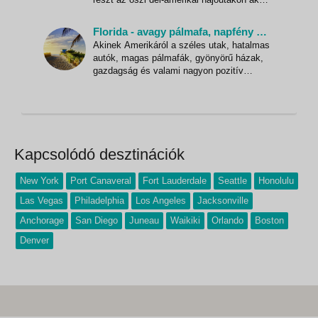
60% kedvezménnyel, és hajóútja mellé 5
extra szolgáltatást kap ajándékba!
Florida - avagy pálmafa, napfény minden mennyiségben
Tekintse meg a hajótársaság tavaszi
Akinek Amerikáról a széles utak, hatalmas
ázsiai hajóútjait is - most az akciós árak
autók, magas pálmafák, gyönyörű házak,
mellé 1 ajándék szolgált
gazdagság és valami nagyon pozitív
életérzés jut eszébe, Floridába látogatva
nem fog csalódni, ugyanis itt mindez
megtalálható! Aki egy kulturális
körutazásra vágyik vagy hosszú túrákra
egy nemzeti parkban, az ne ide
Kapcsolódó desztinációk
New York
Port Canaveral
Fort Lauderdale
Seattle
Honolulu
Las Vegas
Philadelphia
Los Angeles
Jacksonville
Anchorage
San Diego
Juneau
Waikiki
Orlando
Boston
Denver