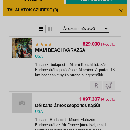
TALÁLATOK SZŰRÉSE
(3)
t
zatos nézet
829.000
Ft
MIAMI BEACH VARÁZSA
USA
,
1. nap • Budapest – Miami BeachElutazás
Miami
Budapestről repülőgéppel Miamiba. A parton 16
km hosszan elnyúló strand a legmenőbb
szórakozóhelyeknek nyújt otthont. Kiváló
éttermek, bárok, sörözők, vendéglők, kávézók
váltják egymást. Transzfer a szállodába. Öt
éjszakai szállás Miami Beach-en,...
1.097.307
Ft
Dél-karibi álmok csoportos hajóút
USA
,
1. nap – Budapest– Miami Elutazás
Miami
Budapestről az Air France járataival, majd