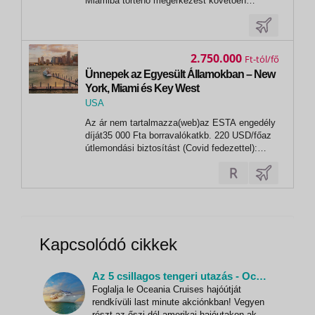
Miamiba történő megérkezést követően
transzfer a szállodába. 2. nap – Miami Ezt a
napot Miamiban töltik, ahol...
2.750.000
Ft
Ünnepek az Egyesült Államokban – New
York, Miami és Key West
USA
,
Az ár nem tartalmazza(web)az ESTA engedély
New York
díját35 000 Fta borravalókatkb. 220 USD/főaz
útlemondási biztosítást (Covid fedezettel):
2,8% EGYÉB KÖLTSÉGEKEgyágyas felár1
375 000 FtFakultatív programokBBP
utasbiztosítás(EUB Biztosító)- Air & Cruise
Top:1.350 Ft/fő/nap- Air & Cruise Extra:1.800...
Kapcsolódó cikkek
Az 5 csillagos tengeri utazás - Oceania Cruises hajóutak
Foglalja le Oceania Cruises hajóútját
rendkívüli last minute akciónkban! Vegyen
részt az őszi dél-amerikai hajóutakon akár