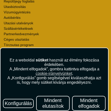
Repülőjegy foglalás
Utasbiztosítás
Vízumügyintézés
Autóbérlés
Utazási utalványok
Szállásértékelések
Partnerkedvezmények
Céges utaztatás
Törzsutas program
Katalógus
Ez a weboldal
sütiket
használ az élmény fokozása
Rólunk
érdekében.
Kapcsolat
A „Mindent elfogadok”, gombra kattintva elfogadja a
Médiaajánlat
cookie-irányelvünket
.
Sajtószoba
A „Konfigurálás” gomb segítségével kiválaszthatja azt
is, hogy mely sütiket kívánja engedélyezni.
Viszonteladás
Karrier
Pályázatok
Elismerések és díjak
Mindent
Mindent
Konfigurálás
Környezettudatosság
elutasítok
elfogadok