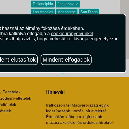
Philadelphia
Jacksonville
Los Angeles
Anchorage
San Diego
Juneau
Waikiki
Orlando
Boston
t
használ az élmény fokozása érdekében.
Baltimore
bra kattintva elfogadja a
cookie-irányelvünket
.
álaszthatja azt is, hogy mely sütiket kívánja engedélyezni.
ent elutasítok
Mindent elfogadok
ritika.hu
Vista Magazin
Hírlevél
 Feltételek
ződési Feltételek
eltételek
Iratkozzon fel Magyarország egyik
ételek
legszínesebb utazási hírlevelére!
Értesüljön időben a legfrissebb
utazási akciókról és érdekes hírekről!