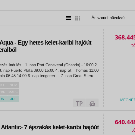
Lista nézet
Táblázatos nézet
368.44
qua - Egy hetes kelet-karibi hajóút
eralból
KT
NOV
EBR
MÁRC
ÚN
JÚL
MEGNÉ
«
«
640.44
tlantic- 7 éjszakás kelet-karibi hajóút