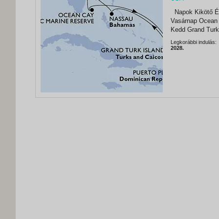
,
Napok Kikötő Érkezés Indulás Szombat Port Canaveral (USA) - 16:30
Port Canaveral
Vasárnap Ocean Cay M
Kedd Grand Turk sziget 08:00 1
Csütörtök tengere
Legkorábbi indulás:
2028.