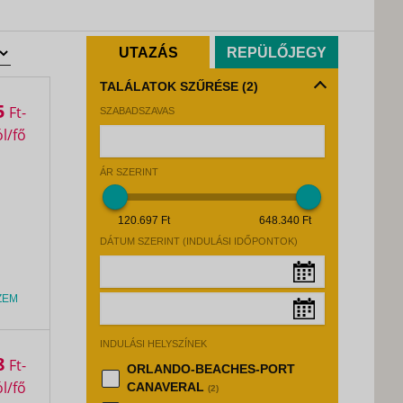
UTAZÁS
REPÜLŐJEGY
TALÁLATOK SZŰRÉSE
(2)
5
Ft
SZABADSZAVAS
ÁR SZERINT
120.697 Ft
648.340 Ft
DÁTUM SZERINT (INDULÁSI IDŐPONTOK)
ZEM
Augusztus, 2026
»
INDULÁSI HELYSZÍNEK
Hé
Ke
Sz
Cs
Pé
Sz
Va
Augusztus, 2026
»
8
Ft
ORLANDO-BEACHES-PORT
27
28
29
30
31
1
2
CANAVERAL
Hé
Ke
Sz
Cs
Pé
Sz
Va
(2)