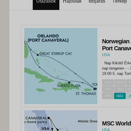
Utazások
Hajóutak
Időjárás
Térkép
Norwegian A
Port Canav
USA
,
Nap Kikötő Érkezés Indulás 1. nap Port Canaveral (Orlando) - 16:00 2.
Port Canaveral
nap tengeren - - 3. nap Puerto Plata 09:00 16:00 4. nap St. Thomas 11:00
19:00 5. nap Tortola 06:45 14:00 6. nap tengeren - - 7. nap Great Stirrup
Cay...
AUG
SZEPT
O
DEC
JAN
F
ÁPR
MÁJ
J
MSC World A
USA