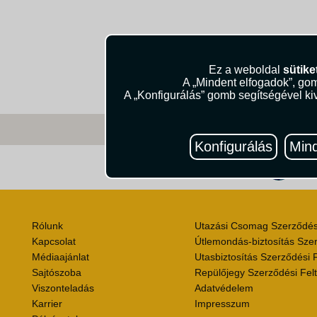
Ez a weboldal
sütike
A „Mindent elfogadok”, gom
A „Konfigurálás” gomb segítségével kiv
Konfigurálás
Mind
Útik
Rólunk
Utazási Csomag Szerződési
Kapcsolat
Útlemondás-biztosítás Szer
Médiaajánlat
Utasbiztosítás Szerződési F
Sajtószoba
Repülőjegy Szerződési Felt
Viszonteladás
Adatvédelem
Karrier
Impresszum