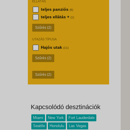
ELLÁTÁS
teljes panziós
(8)
teljes ellátás +
(1)
Szűrés
(2)
UTAZÁS TÍPUSA
Hajós utak
(11)
Szűrés
(2)
Szűrés
(2)
Kapcsolódó desztinációk
Miami
New York
Fort Lauderdale
Seattle
Honolulu
Las Vegas