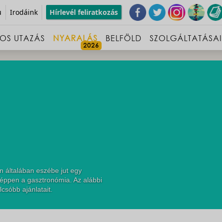
u
Irodáink
Hírlevél feliratkozás
OS UTAZÁS
NYARALÁS
BELFÖLD
SZOLGÁLTATÁSA
n általában eszébe jut egy
 éppen a gasztronómia. Az alábbi
csóbb ajánlatait.