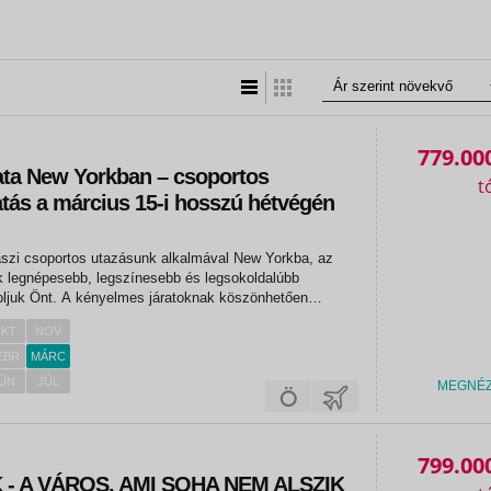
Lista nézet
Táblázatos nézet
779.00
lata New Yorkban – csoportos
tás a március 15-i hosszú hétvégén
17.
aszi csoportos utazásunk alkalmával New Yorkba, az
k legnépesebb, legszínesebb és legsokoldalúbb
oljuk Önt. A kényelmes járatoknak köszönhetően
k az óceánt, és máris egy varázslatos világba
KT
NOV
York felhőkarcolói és...
EBR
MÁRC
ÚN
JÚL
MEGNÉ
«
«
799.00
- A VÁROS, AMI SOHA NEM ALSZIK