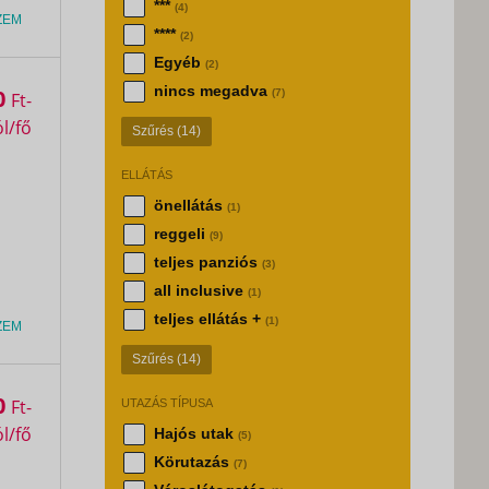
***
(4)
ZEM
****
(2)
Egyéb
(2)
nincs megadva
0
(7)
Ft
Szűrés
(14)
ELLÁTÁS
önellátás
(1)
reggeli
(9)
teljes panziós
(3)
all inclusive
(1)
teljes ellátás +
(1)
ZEM
Szűrés
(14)
0
Ft
UTAZÁS TÍPUSA
Hajós utak
(5)
Körutazás
(7)