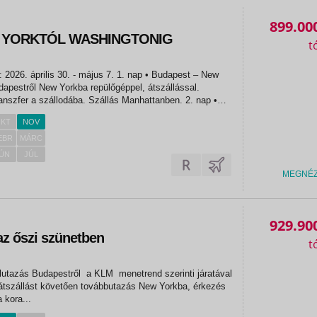
899.00
W YORKTÓL WASHINGTONIG
prilis 30. - május 7. 1. nap • Budapest – New
apestről New Yorkba repülőgéppel, átszállással.
szfer a szállodába. Szállás Manhattanben. 2. nap •
e – Central Park – Wall StreetEgész napos autóbuszos
KT
NOV
EBR
MÁRC
ÚN
JÚL
MEGNÉ
929.90
az őszi szünetben
tszállást követően továbbutazás New Yorkba, érkezés
a kora...