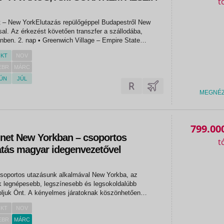
t – New YorkElutazás repülőgéppel Budapestről New
sal. Az érkezést követően transzfer a szállodába,
ge – Empire State
StreetFélnapos autóbuszos és gyalogos városnézés
KT
NOV
eenwich Village, az...
EBR
MÁRC
ÚN
JÚL
MEGNÉ
799.00
ünet New Yorkban – csoportos
atás magyar idegenvezetővel
30.
csoportos utazásunk alkalmával New Yorkba, az
k legnépesebb, legszínesebb és legsokoldalúbb
oljuk Önt. A kényelmes járatoknak köszönhetően
k az óceánt, és máris egy varázslatos világba
KT
NOV
York felhőkarcolói és ikonikus...
EBR
MÁRC