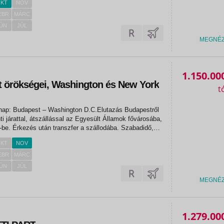
KT
NOV
EBR
MÁRC
ÚN
JÚL
MEGNÉ
1.150.00
rt örökségei, Washington és New York
 nap: Budapest – Washington D.C.Elutazás Budapestről
i járattal, átszállással az Egyesült Államok fővárosába,
be. Érkezés után transzfer a szállodába. Szabadidő,
zetőnkkel ismerkedés a várossal, és a helyi
KT
NOV
l egy...
EBR
MÁRC
ÚN
JÚL
MEGNÉ
1.279.00