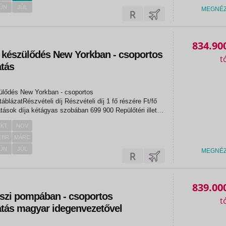
ÚN
JÚL
MEGNÉ
834.90
 készülődés New Yorkban - csoportos
atás
ülődés New Yorkban - csoportos
eli díj Részvételi díj 1 fő részére Ft/fő
ja kétágyas szobában 699 900 Repülőtéri illeték
KT
NOV
EBR
MÁRC
ÚN
JÚL
MEGNÉ
839.00
szi pompában - csoportos
atás magyar idegenvezetővel
28.