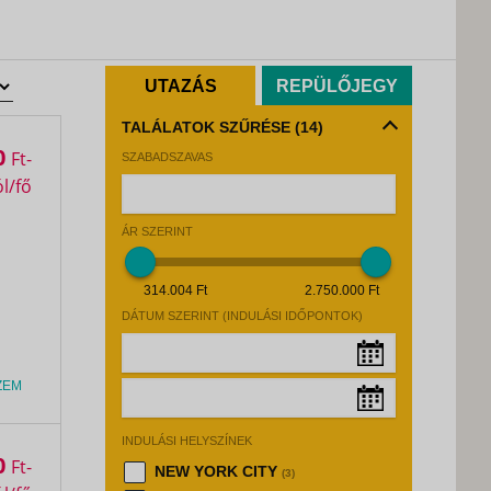
UTAZÁS
REPÜLŐJEGY
TALÁLATOK SZŰRÉSE
(14)
0
Ft
SZABADSZAVAS
ÁR SZERINT
314.004 Ft
2.750.000 Ft
DÁTUM SZERINT (INDULÁSI IDŐPONTOK)
ZEM
Augusztus, 2026
»
INDULÁSI HELYSZÍNEK
Hé
Ke
Sz
Cs
Pé
Sz
Va
Augusztus, 2026
»
0
Ft
NEW YORK CITY
(3)
27
28
29
30
31
1
2