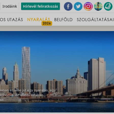
Irodáink
Hírlevél feliratkozás
OS UTAZÁS
NYARALÁS
BELFÖLD
SZOLGÁLTATÁSA
lában eszébe jut egy nyaralás, egy
ronómia. Az alábbi listában
it.