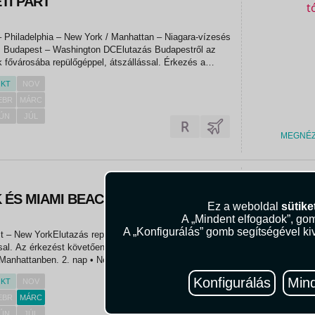
ETI PART
 Philadelphia – New York / Manhattan – Niagara-vízesés
 fővárosába repülőgéppel, átszállással. Érkezés a
ti órákban, majd transzfer a szállodába, szállás
KT
NOV
Washington DC-ben. 2....
EBR
MÁRC
ÚN
JÚL
MEGNÉ
1.399.00
 ÉS MIAMI BEACH
Ez a weboldal
sütike
A „Mindent elfogadok”, gom
A „Konfigurálás” gomb segítségével kiv
sal. Az érkezést követően transzfer a szállodába, 5
ap • New YorkFélnapos autóbuszos
osnézés Manhattanben: Greenwich Village, az Empire
Konfigurálás
Mind
KT
NOV
ülete...
EBR
MÁRC
ÚN
JÚL