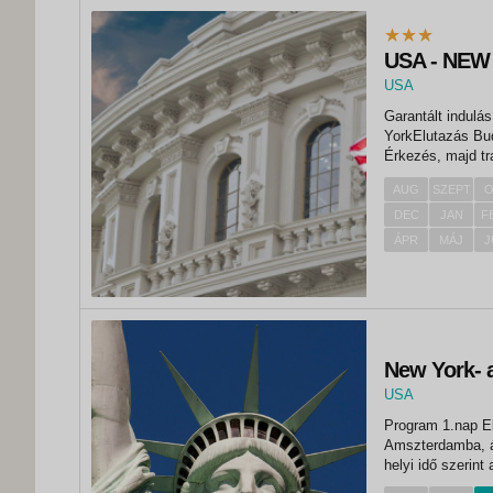
USA - NE
USA
,
Garantált indulás: 2026. á
New York
YorkElutazás Bud
Érkezés, majd tran
Greenwich Villag
AUG
SZEPT
O
és gyalogos...
DEC
JAN
F
ÁPR
MÁJ
J
New York- 
USA
,
Program 1.nap Elutazás Budapestről a KLM menetrend szerinti járatával
New York
Amszterdamba, á
helyi idő szerint 