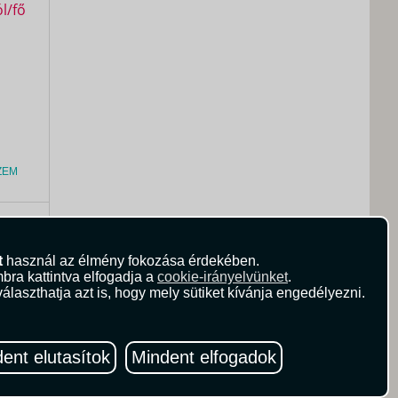
ZEM
0
Ft
t
használ az élmény fokozása érdekében.
bra kattintva elfogadja a
cookie-irányelvünket
.
álaszthatja azt is, hogy mely sütiket kívánja engedélyezni.
ent elutasítok
Mindent elfogadok