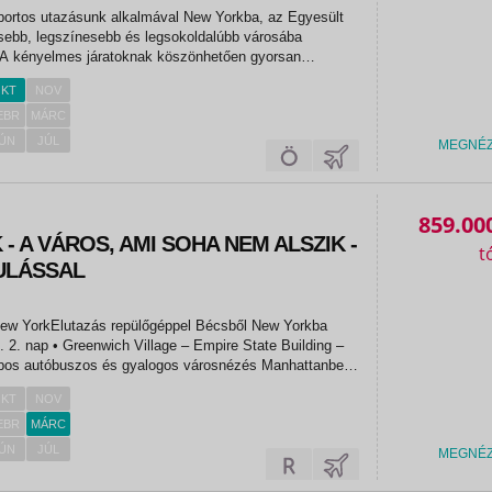
portos utazásunk alkalmával New Yorkba, az Egyesült
sebb, legszínesebb és legsokoldalúbb városába
. A kényelmes járatoknak köszönhetően gyorsan
ánt, és máris egy varázslatos világba csöppenünk: New
KT
NOV
i és ikonikus...
EBR
MÁRC
ÚN
JÚL
MEGNÉ
859.00
- A VÁROS, AMI SOHA NEM ALSZIK -
ULÁSSAL
New YorkElutazás repülőgéppel Bécsből New Yorkba
 Empire State Building –
apos autóbuszos és gyalogos városnézés Manhattanben:
e, az Empire State Building épülete kívülről, Vasalóház,
KT
NOV
EBR
MÁRC
ÚN
JÚL
MEGNÉ