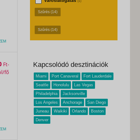
Városlátogatás
(1)
Szűrés
(14)
Szűrés
(14)
ZEM
0
Kapcsolódó desztinációk
Ft
Miami
Port Canaveral
Fort Lauderdale
Seattle
Honolulu
Las Vegas
Philadelphia
Jacksonville
Los Angeles
Anchorage
San Diego
Juneau
Waikiki
Orlando
Boston
Denver
ZEM