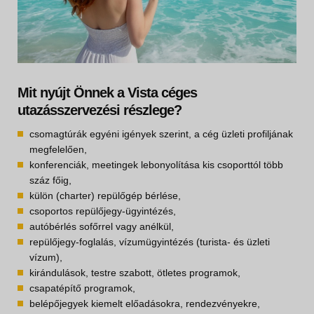
Mit nyújt Önnek a Vista céges
utazásszervezési részlege?
csomagtúrák egyéni igények szerint, a cég üzleti profiljának
megfelelően,
konferenciák, meetingek lebonyolítása kis csoporttól több
száz főig,
külön (charter) repülőgép bérlése,
csoportos repülőjegy-ügyintézés,
autóbérlés sofőrrel vagy anélkül,
repülőjegy-foglalás, vízumügyintézés (turista- és üzleti
vízum),
kirándulások, testre szabott, ötletes programok,
csapatépítő programok,
belépőjegyek kiemelt előadásokra, rendezvényekre,