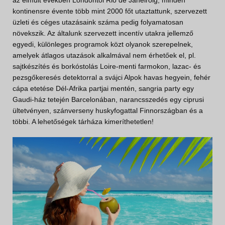
az elmúlt években Londontól Rio de Janeiróig, minden
kontinensre évente több mint 2000 főt utaztattunk, szervezett
üzleti és céges utazásaink száma pedig folyamatosan
növekszik. Az általunk szervezett incentív utakra jellemző
egyedi, különleges programok közt olyanok szerepelnek,
amelyek átlagos utazások alkalmával nem érhetőek el, pl.
sajtkészítés és borkóstolás Loire-menti farmokon, lazac- és
pezsgőkeresés detektorral a svájci Alpok havas hegyein, fehér
cápa etetése Dél-Afrika partjai mentén, sangria party egy
Gaudi-ház tetején Barcelonában, narancsszedés egy ciprusi
ültetvényen, szánverseny huskyfogattal Finnországban és a
többi. A lehetőségek tárháza kimeríthetetlen!