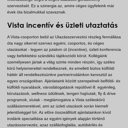
szervezését. Ez a szinergia az, amire céges ügyfeleink már
évek óta bizalmukkal szavaznak.
Vista incentív és üzleti utaztatás
A Vista-csoporton belül az Utazásszervezési részleg fennállása
óta nagy sikerrel szervez egyéni, csoportos, és céges
utazásokat - legyen az jutalom út (incentive), üzleti konferencia
vagy befektetési szándékú tájékozódó körút. Kollégáink
személyesen jártak a világ szinte minden részén, így széles
körű helyismerettel rendelkeznek, és emellett biztos külföldi
háttér áll rendelkezésünkre partnerirodáinkon keresztül az
egyes országokban. Ajánlataink között szerepelnek belföldi- és
külföldi nyaralások, városlátogatások repülővel ill. egyénileg,
körutazások, wellness üdülések, tengeri hajóutak, fly & drive
programok, síutak - megtámogatva a Vista széleskörű
szállásismeretével, ami az üzleti utazások során kiemelt
jelentőséggel bír. Az előre összeállított ajánlatainkon kívül
irodánk specialitása az egyéni igények alapján történő
utazásszervezés, azaz szállásfoglalás, autóbérlés és