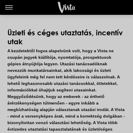
Üzleti és céges utaztatás, incentív
utak
A kezdetektől fogva alapelvünk volt, hogy a Vista ne
csupán jegyek kiállítója, nyomtatója, prospektusok
gépies átnyújtója legyen. Utazási tanácsadóknak
nevezzük munkatársainkat, akik lakossági és üzleti
ügyfeleink még fel nem tett kérdéseire is válaszolnak. A
lehető leghasznosabb utazási tanácsokkal, ötletekkel,
információkkal óhajtjuk segíteni utasainkat.
Meggyőződésünk, hogy az emberek - az érthető
árérzékenységen túlmenően - egyre inkább a
megbízhatóság alapján választanak utazási irodát. A Vista
- mind a versenyképes árak, mind a korrektség dolgában -
bizonyítottan vonzó választási lehetőség. A Vista több
évtizedes utaztatási tapasztalatának és üzleti/céges