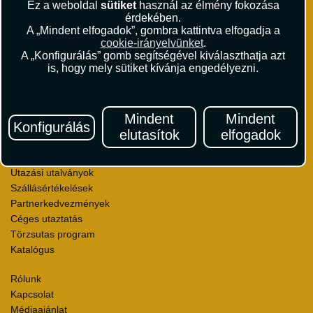
Andrássy út 1.
Ez a weboldal
sütiket
használ az élmény fokozása
+36 1 429 9999
érdekében.
A „Mindent elfogadok”, gombra kattintva elfogadja a
andrassy@vista.hu
cookie-irányelvünket
.
A „Konfigurálás” gomb segítségével kiválaszthatja azt
is, hogy mely sütiket kívánja engedélyezni.
Repülőjegy foglalás
Mindent
Mindent
Konfigurálás
Utasbiztosítás
elutasítok
elfogadok
Vízumügyintézés
Autóbérlés
Utazási utalványok
Szállásértékelések
Partnerkedvezmények
Céges utaztatás
Törzsutas program
Katalógus
Rólunk
Kapcsolat
Médiaajánlat