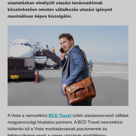
utaztatásban elmélyült utazási tanácsadóinak
köszönhetően minden vállalkozás utazási igényeit
maximálisan képes kiszolgálni.
A Vista a nemzetközi
BCD Travel
üzleti utazásszervező vállalat
magyarországi hivatalos partnere. A BCD Travel nemzetközi
hátterén túl a Vista munkatársainak piacismerete és
felkészültsége segíti a céges utazások gördülékeny