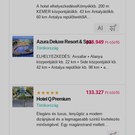
,
A hotel elhelyezkedéseKörnyékkb. 200 m
Kemer
KEMER központjátólkb. 43 km Antalyátólkb.
60 km Antalya repülőterétőlA
szállodárólÁltalános1996-ban épült, 2020-ban
felújítva110 szoba, 1 épület, 4
emeletelőcsarnok24 órás
recepcióparkolóingyenes vezeték nélküli
128.949
Azura Deluxe Resort & Spa
Ft
internet az előcsarnokbanelfogadott...
Törökország
,
ELHELYEZKEDÉS: Avsallar • Alanya
Alanya
központjától kb. 22 km • Side központjától kb.
42 km • Antalya repülőtér kb. 98 km • a
szálloda egy kb. 12.000 m²-es területen
található • a közeli városok könnyen
megközelíthetők helyi busszal (dolmus) vagy
taxival • a szálloda teljes mértékben...
133.327
Ft
Hotel Q Premium
Törökország
,
Elegáns és luxus, lenyűgöz a modern
Alanya
dizájnjával és a legmagasabb szintű kivitelezés
minőségével. Egy magánstrand mellett
helyezkedik el, ahová közvetlenül a jól