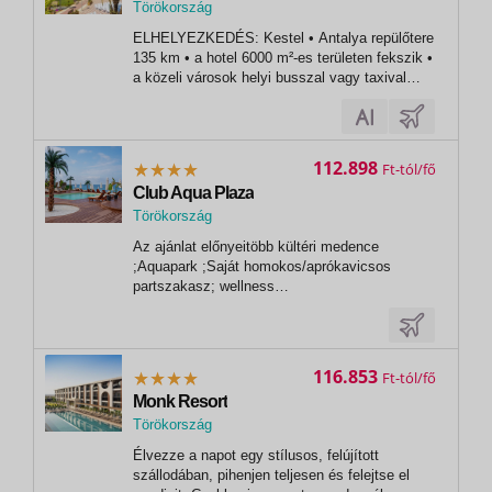
Törökország
,
ELHELYEZKEDÉS: Kestel • Antalya repülőtere
Alanya
135 km • a hotel 6000 m²-es területen fekszik •
a közeli városok helyi busszal vagy taxival
érhetők el • a szálloda
akadálymentesített.STRAND: közvetlenül a
hotel mellett • homokos-aprókavicsos •
napernyők, napágyak és strandtörölközők
112.898
Ft
ingyenesen...
Club Aqua Plaza
Törökország
,
Az ajánlat előnyeitöbb kültéri medence
Alanya
;Aquapark ;Saját homokos/aprókavicsos
partszakasz; wellness
központInformációA Törökországba történő
beutazáshoz érvényes útlevél vagy személyi
igazolvány szükséges, melynek a hazautazás
napját követően még 6 hónapig érvényesnek
116.853
Ft
kell lennie. Az oldalon...
Monk Resort
Törökország
,
Élvezze a napot egy stílusos, felújított
Kemer
szállodában, pihenjen teljesen és felejtse el