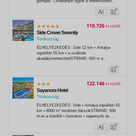
gondjait. Csobbanjon egyet a medencében,
pihenjen egy kényelmes szobában, kóstolja
meg a finom ételeket, és fedezze fel a Kemer-
part egyedülálló varázsát, vagy élvezze a
közeli látnivalókat. Ez a tökéletes hely...
119.726
Ft
Side Crown Serenity
Törökország
,
ELHELYEZKEDÉS: Side 12 km • Antalya
Side
repülőtér 55 km • a szálloda
akadálymentesítettSTRAND: 650 m a
szállodától • homokos • napernyők,
napozóágyak és strandtörölközők
ingyenesenÉTKEZÉS: luxury all inclusive •
reggeli, ebéd és vacsora büfé formájában •
122.146
Ft
késői reggeli • éjszakai büfé • kávé, tea és...
Sayanora Hotel
Törökország
,
ELHELYEZKEDÉS: Side • Antalya repülőtér 65
Side
km • 6000 m² területen fekszikSTRAND: 500
m-re a hoteltől • homokos • napernyők és
napozóágyak ingyenesek • strandtörölközők
térítés ellenébenÉTKEZÉS: all inclusive •
reggeli, ebéd és vacsora büfé formájában •