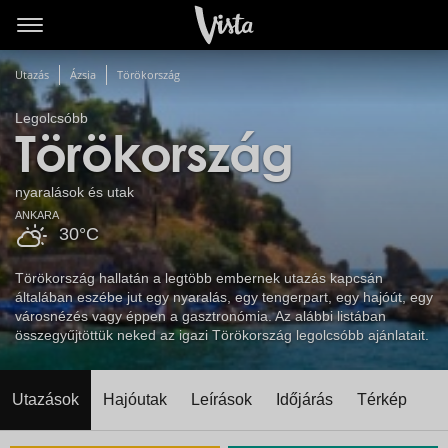
Utazás
Ázsia
Törökország
Legolcsóbb
Törökország
nyaralások és utak
ANKARA
30°C
Törökország hallatán a legtöbb embernek utazás kapcsán
általában eszébe jut egy nyaralás, egy tengerpart, egy hajóút, egy
városnézés vagy éppen a gasztronómia. Az alábbi listában
összegyűjtöttük neked az igazi Törökország legolcsóbb ajánlatait.
Utazások
Hajóutak
Leírások
Időjárás
Térkép