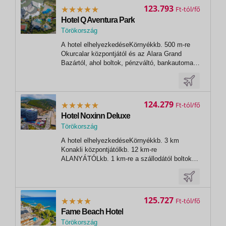
kávé, tea és sütemények • helyi alkoholos és...
123.793
Ft
Hotel Q Aventura Park
Törökország
,
A hotel elhelyezkedéseKörnyékkb. 500 m-re
Alanya
Okurcalar központjától és az Alara Grand
Bazártól, ahol boltok, pénzváltó, bankautomata
és gyógyszertár találhatókb. 35 km-re
ALANYÁTÓLkb. 85 km-re Antalya
repülőterétőlA
szállodárólÁltalánosötcsillagoskarbantartott2007-
124.279
Ft
ben épült, rendszeresen...
Hotel Noxinn Deluxe
Törökország
,
A hotel elhelyezkedéseKörnyékkb. 3 km
Alanya
Konakli központjátólkb. 12 km-re
ALANYÁTÓLkb. 1 km-re a szállodától boltok
és bárok- kb.110 km-re az antalyai
repülőtértőlA
szállodárólÁltalánosötcsillagosmodernépült:
2019-ben497 szoba, 2 épület, 8 emelet, 6
125.727
Ft
liftelegáns előcsarnok24 órás
Fame Beach Hotel
recepciótengerre...
Törökország