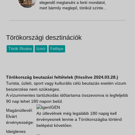
elegendő megtanulni a fenti mondatot,
lenyűgöző és hatalmas. Érdemes
mert bármily meglepő, törökül szinte
megnézni
ugyanígy hangzik – és ami még
különösebb: ugyanazt is jelenti, mint
magyarul. Elég, ha kimondjuk ezeket a
varászszavakat Kapikulétól keletre, és a
helyiek arca felderül: barátok, rokonok, t
Törökországi desztinációk
Török Riviéra
Izmír
Fethiye
Törökország beutazási feltételek (frissítve 2024.03.28.)
Turista, üzleti, sport vagy kulturális célú beutazás esetén
vízum
beszerzése nem szükséges.
A vízummentes tartózkodás időtartama összevonva is legfeljebb
90 nap lehet 180 napon belül.
IGEN
Magánútlevél:
Az útlevélnek még legalább 180 napig kell
Elvárt
érvényesnek lennie a Törökországba történő
érvényessége:
belépést követően.
Ideiglenes