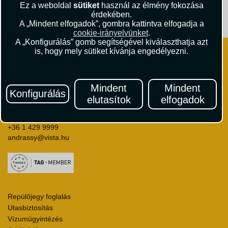
Ez a weboldal
sütiket
használ az élmény fokozása
érdekében.
Útikritika.hu
Vista Magazin
A „Mindent elfogadok”, gombra kattintva elfogadja a
cookie-irányelvünket
.
A „Konfigurálás” gomb segítségével kiválaszthatja azt
is, hogy mely sütiket kívánja engedélyezni.
Mindent
Mindent
Konfigurálás
VISTA Utazási Iroda
elutasítok
elfogadok
1061 Budapest
Andrássy út 1.
+36 1 429 9999
andrassy@vista.hu
Repülőjegy foglalás
Utasbiztosítás
Vízumügyintézés