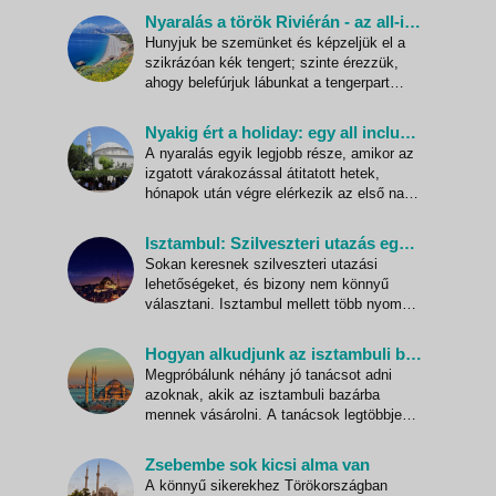
közeledtéhez. Egyre jobban vágyunk a
Nyaralás a török Riviérán - az all-inclusive életérzés!
szürke hónapokból a meleg napsugaras
Hunyjuk be szemünket és képzeljük el a
nyári hónapokba. Elkezdünk gondolkozni
szikrázóan kék tengert; szinte érezzük,
egy esetleges last minut
ahogy belefúrjuk lábunkat a tengerpart
forró homokjába. Vegyünk egy mély
levegőt és kimondhatjuk: ó, török Riviéra!
Nyakig ért a holiday: egy all inclusive nap története Törökországban
Akárhogyan is színezi ki az ember
A nyaralás egyik legjobb része, amikor az
képzelete a törökországi vakációt, a
izgatott várakozással átitatott hetek,
valóság még annál is gazdagabb él
hónapok után végre elérkezik az első nap,
ami tele van meglepetésekkel,
újdonságokkal és a felfedezés semmihez
Isztambul: Szilveszteri utazás egyszerre két kontinensen
sem fogható örömével. A legtöbben
Sokan keresnek szilveszteri utazási
nyűgnek tekintik az utazást, a korai kelést,
lehetőségeket, és bizony nem könnyű
a várakozást a reptéren és h
választani. Isztambul mellett több nyomós
érv szól. Például az, hogy önmagában
turisztikai szempontból is izgalmas,
Hogyan alkudjunk az isztambuli bazárban?
tartalmas célváros, és az is, hogy az
Megpróbálunk néhány jó tanácsot adni
ottani szilveszteri mulatozás kifejezetten
azoknak, akik az isztambuli bazárba
érdekes, sajátos. Isztambul tö
mennek vásárolni. A tanácsok legtöbbje
azonban más török bazárban is
alkalmazhatóak. Néhány előzetes taktikai
Zsebembe sok kicsi alma van
jó tanács Az isztambuli nagy bazár
A könnyű sikerekhez Törökországban
különleges hely. Már maga az épület is