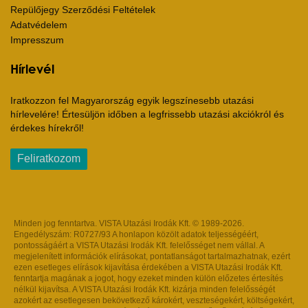
Repülőjegy Szerződési Feltételek
Adatvédelem
Impresszum
Hírlevél
Iratkozzon fel Magyarország egyik legszínesebb utazási
hírlevelére! Értesüljön időben a legfrissebb utazási akciókról és
érdekes hírekről!
Feliratkozom
Minden jog fenntartva. VISTA Utazási Irodák Kft. © 1989-2026.
Engedélyszám: R0727/93 A honlapon közölt adatok teljességéért,
pontosságáért a VISTA Utazási Irodák Kft. felelősséget nem vállal. A
megjelenített információk elírásokat, pontatlanságot tartalmazhatnak, ezért
ezen esetleges elírások kijavítása érdekében a VISTA Utazási Irodák Kft.
fenntartja magának a jogot, hogy ezeket minden külön előzetes értesítés
nélkül kijavítsa. A VISTA Utazási Irodák Kft. kizárja minden felelősségét
azokért az esetlegesen bekövetkező károkért, veszteségekért, költségekért,