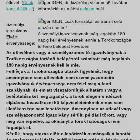
útlevél: (
Csak
IGEN, de kizárólag vízummal! További
konzul állít ki!
)
információt az alábbi
oldalon
talál.
IGEN, csak turisztikai és tranzit célú
Személyi
utazás esetén!
igazolvány:
A személyi igazolványnak még legalább 180
Elvárt
napig kell érvényesnek lennie a Törökországba
érvényessége:
történő belépést követően.
Az útlevélnek vagy a személyazonosító igazolványnak a
Törökországba történő belépéstől számított még legalább
180 napig érvényesnek kell lennie.
Felhívjuk a Törökországba utazók figyelmét, hogy
amennyiben sem útlevelük, sem személyazonosító
igazolványuk érvényessége nem felel meg a fenti
szabálynak, és emiatt visszafordítják a határon vagy a
beléptetésüket megtagadják, a török idegenrendészeti
eljárásba beavatkozni külképviseleteinknek nincs sem
illetékessége sem lehetősége. Amennyiben az útlevél vagy
személyazonosító igazolvány sérült, például törött, vagy
meg van repedve, az okmányt a török hatóságok nem
fogadják el.
Kérjük, hogy utazás előtt ellenőrizzék okmányaik állapotát