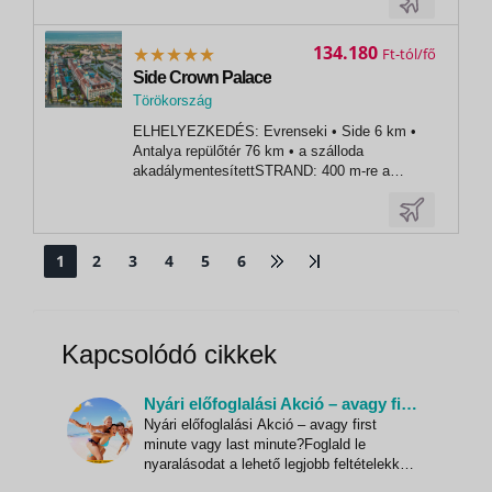
megtervezett medencékről lehet lejutni, és
magas színvonalú tengerparti nyaralást kínál.
Már a belépéskor nagy benyomást kelt a...
134.180
Ft
Side Crown Palace
Törökország
,
ELHELYEZKEDÉS: Evrenseki • Side 6 km •
Side
Antalya repülőtér 76 km • a szálloda
akadálymentesítettSTRAND: 400 m-re a
szállodától • homokos • napernyők,
napozóágyak és strandtörölközők
ingyenesenÉTKEZÉS: luxus all inclusive •
reggeli, ebéd és vacsora büfé formájában •
1
2
3
4
5
6
késői reggeli • éjszakai büfé •...
Kapcsolódó cikkek
Nyári előfoglalási Akció – avagy first minute vagy last minute?
Nyári előfoglalási Akció – avagy first
minute vagy last minute?Foglald le
nyaralásodat a lehető legjobb feltételekkel!
Már visszaszámláljuk a napokat a tavasz