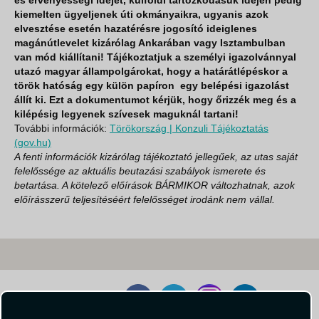
és érvényességi idejét, külföldi tartózkodásuk idején pedig
kiemelten ügyeljenek úti okmányaikra, ugyanis azok
elvesztése esetén hazatérésre jogosító ideiglenes
magánútlevelet kizárólag Ankarában vagy Isztambulban
van mód kiállítani! Tájékoztatjuk a személyi igazolvánnyal
utazó magyar állampolgárokat, hogy a határátlépéskor a
török hatóság egy külön papíron egy belépési igazolást
állít ki. Ezt a dokumentumot kérjük, hogy őrizzék meg és a
kilépésig legyenek szívesek maguknál tartani!
További információk:
Törökország | Konzuli Tájékoztatás
(gov.hu)
A fenti információk kizárólag tájékoztató jellegűek, az utas saját
felelőssége az aktuális beutazási szabályok ismerete és
betartása. A kötelező előírások BÁRMIKOR változhatnak, azok
előírásszerű teljesítéséért felelősséget irodánk nem vállal.
Kövessen minket!