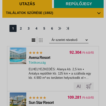
UTAZÁS
REPÜLŐJEGY
TALÁLATOK SZŰRÉSE
(1882)
1
2
3
4
5
6
t
zatos nézet
92.304
Ft
Avena Resort
Törökország
,
ELHELYEZKEDÉS: Alanya kb. 2,5 km •
Alanya
Antalya repülőtér kb. 125 km • a szálloda egy
kb. 4.900 m²-es területen helyezkedik el •
mozgáskorlátozottak számára kialakított
szobaTENGERPART: kb. 250 m-re a
szállodától • homokos-kavicsos strand •
napernyők és napozóágyak ingyenesen
109.281
Ft
biztosítottakELLÁTÁS: all...
Sun Star Resort