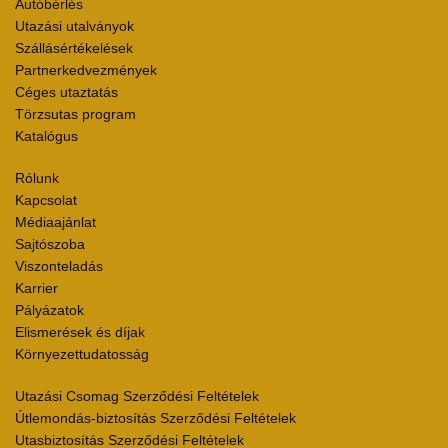
Autóbérlés
Utazási utalványok
Szállásértékelések
Partnerkedvezmények
Céges utaztatás
Törzsutas program
Katalógus
Rólunk
Kapcsolat
Médiaajánlat
Sajtószoba
Viszonteladás
Karrier
Pályázatok
Elismerések és díjak
Környezettudatosság
Utazási Csomag Szerződési Feltételek
Útlemondás-biztosítás Szerződési Feltételek
Utasbiztosítás Szerződési Feltételek