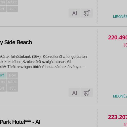
EBR
MÁRC
ÚN
JÚL
MEGNÉ
220.49
dy Side Beach
eiCsak felnőtteknek (16+); Közvetlenül a tengerparton
ak közelében;Széleskörű szolgáltatások;All
ációA Törökországba történő beutazáshoz érvényes
emélyi igazolvány szükséges, melynek a hazautazás
KT
NOV
még 6 hónapig...
EBR
MÁRC
ÚN
JÚL
MEGNÉ
223.20
ark Hotel*** - AI