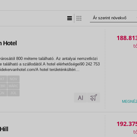
Lista nézet
Táblázatos nézet
188.81
n Hotel
városától 800 méterre található. Az antalyai nemzetközi
e található a szállodától.A hotel elérhetőségei90 242 753
idekervanhotel.com/A hotel területénkültéri
m lobby bármedence bárGyermekek részérekültéri
KT
NOV
k az...
EBR
MÁRC
ÚN
JÚL
MEGNÉ
«
«
192.37
ill