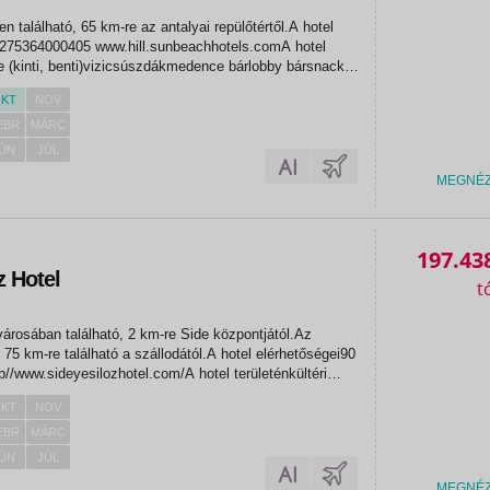
n található, 65 km-re az antalyai repülőtértől.A hotel
4275364000405 www.hill.sunbeachhotels.comA hotel
 (kinti, benti)vizicsúszdákmedence bárlobby bársnack
akozástörök estesti show műsorokasztali...
KT
NOV
EBR
MÁRC
ÚN
JÚL
MEGNÉ
197.43
z Hotel
városában található, 2 km-re Side központjától.Az
r 75 km-re található a szállodától.A hotel elérhetőségei90
p//www.sideyesilozhotel.com/A hotel területénkültéri
 csúszda gyerekeknek, 1 felnőtteknek
KT
NOV
árWi-fi (térítés...
EBR
MÁRC
ÚN
JÚL
MEGNÉ