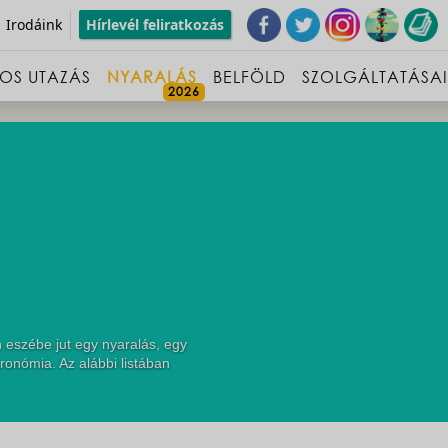
Irodáink
Hírlevél feliratkozás
OS UTAZÁS
NYARALÁS
BELFÖLD
SZOLGÁLTATÁSA
 eszébe jut egy nyaralás, egy
ronómia. Az alábbi listában