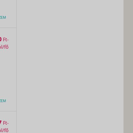
ZEM
0
Ft
ZEM
7
Ft