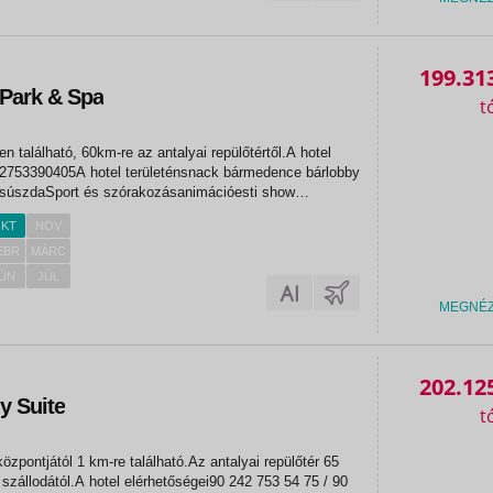
199.31
Park & Spa
n található, 60km-re az antalyai repülőtértől.A hotel
42753390405A hotel területénsnack bármedence bárlobby
súszdaSport és szórakozásanimációesti show
TengerpartSaját homokos tengerpart, 300 méterre a
KT
NOV
rnyők és napágyak...
EBR
MÁRC
ÚN
JÚL
MEGNÉ
202.12
y Suite
özpontjától 1 km-re található.Az antalyai repülőtér 65
 szállodától.A hotel elérhetőségei90 242 753 54 75 / 90