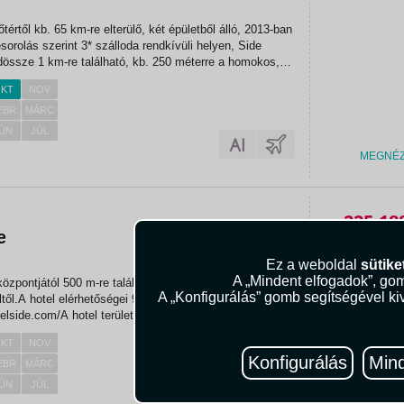
őtértől kb. 65 km-re elterülő, két épületből álló, 2013-ban
besorolás szerint 3* szálloda rendkívüli helyen, Side
dössze 1 km-re található, kb. 250 méterre a homokos,
ngerparttól, a Jandarma Hotel előtti tengerparton (ki van
KT
NOV
EBR
MÁRC
ÚN
JÚL
MEGNÉ
225.18
e
Ez a weboldal
sütike
A „Mindent elfogadok”, gom
özpontjától 500 m-re található.Az antalyai repülőtér 70
A „Konfigurálás” gomb segítségével kiv
ltől.A hotel elérhetőségei 90 242 753 20
elside.com/A hotel területénkültéri medence 106
kmedence 10 m2reggeliző étteremmedencebár (térítés
KT
NOV
port és...
Konfigurálás
Mind
EBR
MÁRC
ÚN
JÚL