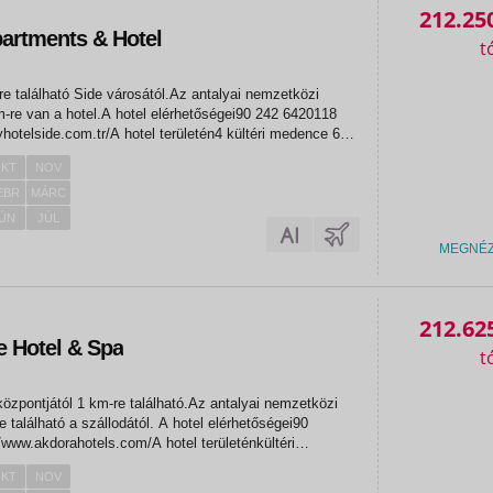
212.25
partments & Hotel
re található Side városától.Az antalyai nemzetközi
km-re van a hotel.A hotel elérhetőségei90 242 6420118
yhotelside.com.tr/A hotel területén4 kültéri medence 650,
gyermek medenceaquapark medence 2 csúszdávalrelax
KT
NOV
 a'la...
EBR
MÁRC
ÚN
JÚL
MEGNÉ
212.62
e Hotel & Spa
központjától 1 km-re található.Az antalyai nemzetközi
e található a szállodától. A hotel elérhetőségei90
www.akdorahotels.com/A hotel területénkültéri
yzetméterkültéri medence csúszdával, 40
KT
NOV
rem2 bárWi-Fi (a lobbyban...