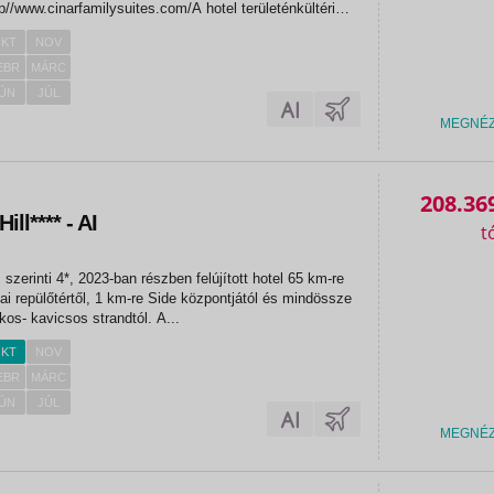
p//www.cinarfamilysuites.com/A hotel területénkültéri
úszdafedett medence200 fős étteremmedence bárWi-Fi
KT
NOV
EBR
MÁRC
ÚN
JÚL
MEGNÉ
208.36
ll**** - AI
 szerinti 4*, 2023-ban részben felújított hotel 65 km-re
ai repülőtértől, 1 km-re Side központjától és mindössze
os- kavicsos strandtól. A...
KT
NOV
EBR
MÁRC
ÚN
JÚL
MEGNÉ