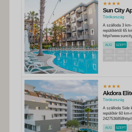
Sun City A
Törökország
,
A szálloda 3 km-
Side
repülőtértől 65 
http//www.suncit
145, 130, 30 m2
AUG
SZEPT
O
medencefőétterem
DEC
JAN
F
ÁPR
MÁJ
J
Akdora Elit
Törökország
,
A szálloda Side 
Side
repülőtér 60 km-r
2427536858http//
medence, 75 nég
AUG
SZEPT
O
négyzetméterétte