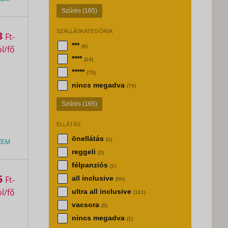
Szűrés
(165)
SZÁLLÁSKATEGÓRIA
3
Ft
***
(6)
****
(14)
*****
(75)
nincs megadva
(70)
Szűrés
(165)
ELLÁTÁS
önellátás
(1)
ZEM
reggeli
(2)
félpanziós
(1)
5
Ft
all inclusive
(56)
ultra all inclusive
(101)
vacsora
(5)
nincs megadva
(1)