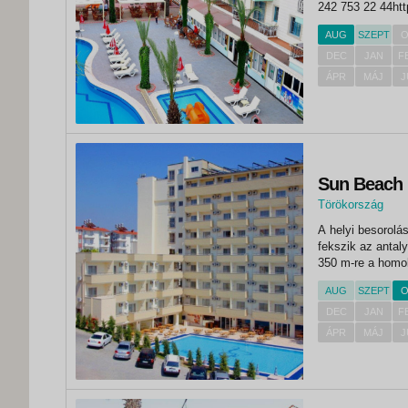
242 753 22 44htt
medence2 vízics
AUG
SZEPT
O
(ingyenes, a...
DEC
JAN
F
ÁPR
MÁJ
J
Sun Beach Hi
Törökország
,
A helyi besorolás
Side
fekszik az antaly
350 m-re a homok
AUG
SZEPT
O
DEC
JAN
F
ÁPR
MÁJ
J