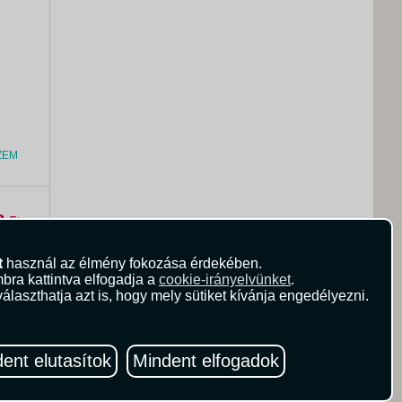
ZEM
8
Ft
t
használ az élmény fokozása érdekében.
bra kattintva elfogadja a
cookie-irányelvünket
.
álaszthatja azt is, hogy mely sütiket kívánja engedélyezni.
ent elutasítok
Mindent elfogadok