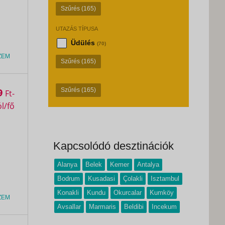
Szűrés
(165)
UTAZÁS TÍPUSA
Üdülés
(70)
ZEM
Szűrés
(165)
9
Szűrés
(165)
Ft
Kapcsolódó desztinációk
Alanya
Belek
Kemer
Antalya
Bodrum
Kusadasi
Çolakli
Isztambul
Konakli
Kundu
Okurcalar
Kumköy
ZEM
Avsallar
Marmaris
Beldibi
Incekum