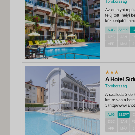
Törökország
,
Az antalyai repül
Side
felújított, helyi 
központjától min
lassan mélyülő te
AUG
SZEPT
O
írva...
DEC
JAN
F
ÁPR
MÁJ
J
A Hotel Sid
Törökország
,
A szálloda Side k
Side
km-re van a hote
37http//www.ahot
m2kültéri gyere
AUG
SZEPT
O
ellenében)Wi-Fi S
DEC
JAN
F
ÁPR
MÁJ
J