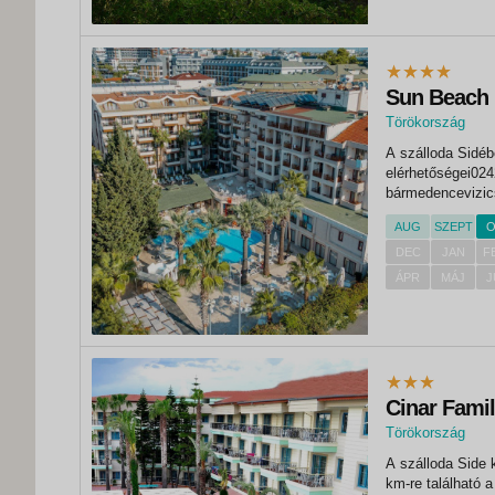
Sun Beach 
Törökország
,
A szálloda Sidébe
Side
elérhetőségei02
bármedencevizic
műsoroktörök est
AUG
SZEPT
O
szállodától.Nape
DEC
JAN
F
ÁPR
MÁJ
J
Cinar Famil
Törökország
,
A szálloda Side k
Side
km-re található a