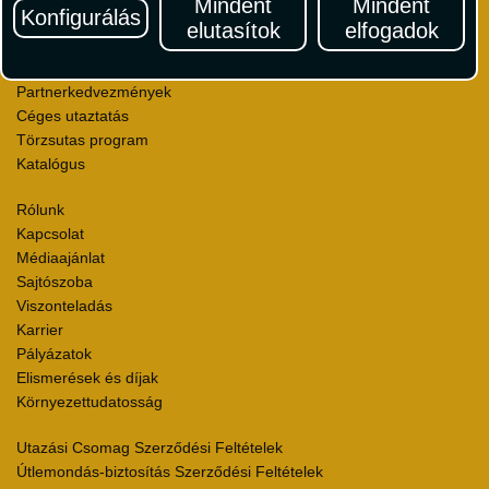
Mindent
Mindent
Konfigurálás
Autóbérlés
elutasítok
elfogadok
Utazási utalványok
Szállásértékelések
Partnerkedvezmények
Céges utaztatás
Törzsutas program
Katalógus
Rólunk
Kapcsolat
Médiaajánlat
Sajtószoba
Viszonteladás
Karrier
Pályázatok
Elismerések és díjak
Környezettudatosság
Utazási Csomag Szerződési Feltételek
Útlemondás-biztosítás Szerződési Feltételek