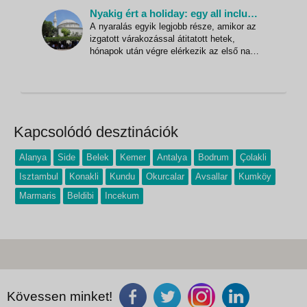
levegőt és kimondhatjuk: ó, török Riviéra!
Nyakig ért a holiday: egy all inclusive nap története Törökországban
Akárhogyan is színezi ki az ember
A nyaralás egyik legjobb része, amikor az
képzelete a törökországi vakációt, a
izgatott várakozással átitatott hetek,
valóság még annál is gazdagabb él
hónapok után végre elérkezik az első nap,
ami tele van meglepetésekkel,
újdonságokkal és a felfedezés semmihez
sem fogható örömével. A legtöbben
nyűgnek tekintik az utazást, a korai kelést,
a várakozást a reptéren és h
Kapcsolódó desztinációk
Alanya
Side
Belek
Kemer
Antalya
Bodrum
Çolakli
Isztambul
Konakli
Kundu
Okurcalar
Avsallar
Kumköy
Marmaris
Beldibi
Incekum
Kövessen minket!