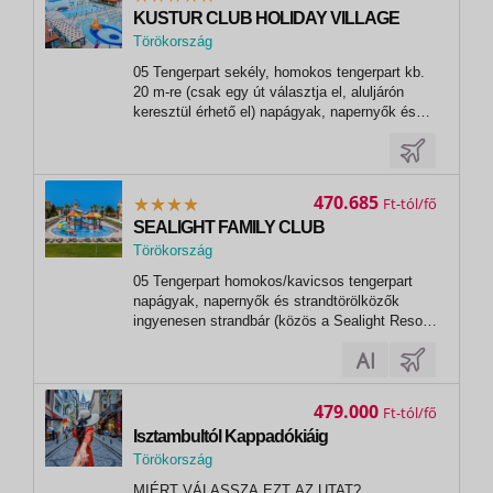
asztalitenisz...
KUSTUR CLUB HOLIDAY VILLAGE
Törökország
,
05 Tengerpart sekély, homokos tengerpart kb.
Kusadasi
20 m-re (csak egy út választja el, aluljárón
keresztül érhető el) napágyak, napernyők és
törölközők ingyenesen strandbár 06 Sport és
szórakozás ingyenesen animációs programok
show-műsorok szauna hammam fitneszterem
strandröplabda kosárlabda...
470.685
Ft
SEALIGHT FAMILY CLUB
Törökország
,
05 Tengerpart homokos/kavicsos tengerpart
Kusadasi
napágyak, napernyők és strandtörölközők
ingyenesen strandbár (közös a Sealight Resort
Hotel-lel) ingyenes buszjárat a strandra 06
Sport és szórakozás ingyenesen animációs
programok alkalmanként élőzene asztalitenisz
darts minigolf 07 Sport és szórakozás...
479.000
Ft
Isztambultól Kappadókiáig
Törökország
, Selcuk
MIÉRT VÁLASSZA EZT AZ UTAT?