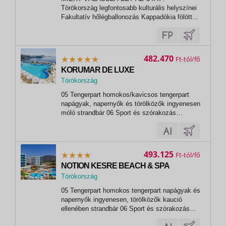
Törökország legfontosabb kulturális helyszínei
Fakultatív hőlégballonozás Kappadókia fölött...
482.470
Ft
KORUMAR DE LUXE
Törökország
,
05 Tengerpart homokos/kavicsos tengerpart
Kusadasi
napágyak, napernyők és törölközők ingyenesen
móló strandbár 06 Sport és szórakozás
ingyenesen animációs programok esti
programok törökfürdő szauna pezsgőfürdő
fitneszterem paddel tenisz (felszerelés és
kivilágítás térítés ellenében) asztalitenisz
493.125
Ft
aerobic...
NOTION KESRE BEACH & SPA
Törökország
,
05 Tengerpart homokos tengerpart napágyak és
Kusadasi
napernyők ingyenesen, törölközők kaució
ellenében strandbár 06 Sport és szórakozás
ingyenesen animációs programok törökfürdő