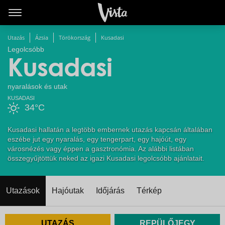
Utazás
Ázsia
Törökország
Kusadasi
Legolcsóbb
Kusadasi
nyaralások és utak
KUSADASI
34°C
Kusadasi hallatán a legtöbb embernek utazás kapcsán általában
eszébe jut egy nyaralás, egy tengerpart, egy hajóút, egy
városnézés vagy éppen a gasztronómia. Az alábbi listában
összegyűjtöttük neked az igazi Kusadasi legolcsóbb ajánlatait.
Utazások
Hajóutak
Időjárás
Térkép
UTAZÁS
REPÜLŐJEGY