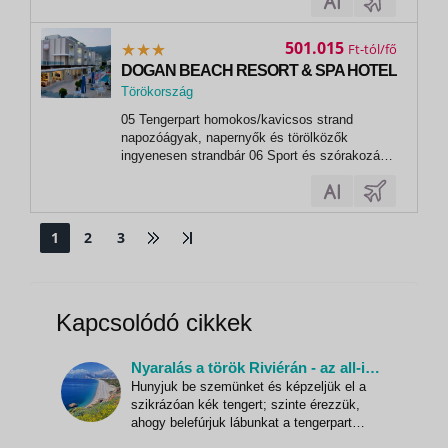
(kezelések térítés ellenében) szauna röplabda
kosárlabda 07 Sport és szórakozás térítés
ellenében spa-központ masszázsok...
501.015
Ft
DOGAN BEACH RESORT & SPA HOTEL
Törökország
,
05 Tengerpart homokos/kavicsos strand
Kusadasi
napozóágyak, napernyők és törölközők
ingyenesen strandbár 06 Sport és szórakozás
ingyenesen törökfürdő darts tollaslabda
strandröplabda 07 Sport és szórakozás térítés
ellenében spa-központ vízi sportok a strandon
(helyi szolgáltatóknál) búvárkodás
1
2
3
Kapcsolódó cikkek
Nyaralás a török Riviérán - az all-inclusive életérzés!
Hunyjuk be szemünket és képzeljük el a
szikrázóan kék tengert; szinte érezzük,
ahogy belefúrjuk lábunkat a tengerpart
forró homokjába. Vegyünk egy mély