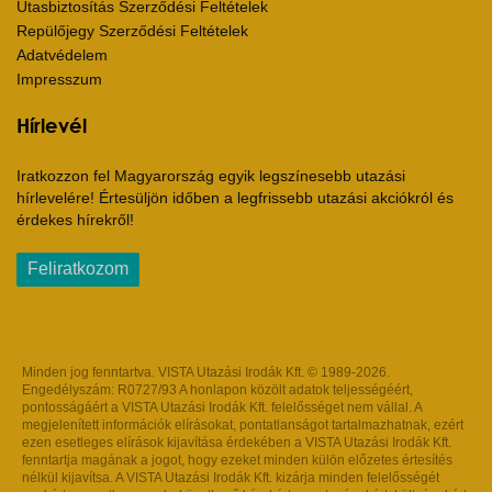
Utasbiztosítás Szerződési Feltételek
Repülőjegy Szerződési Feltételek
Adatvédelem
Impresszum
Hírlevél
Iratkozzon fel Magyarország egyik legszínesebb utazási
hírlevelére! Értesüljön időben a legfrissebb utazási akciókról és
érdekes hírekről!
Feliratkozom
Minden jog fenntartva. VISTA Utazási Irodák Kft. © 1989-2026.
Engedélyszám: R0727/93 A honlapon közölt adatok teljességéért,
pontosságáért a VISTA Utazási Irodák Kft. felelősséget nem vállal. A
megjelenített információk elírásokat, pontatlanságot tartalmazhatnak, ezért
ezen esetleges elírások kijavítása érdekében a VISTA Utazási Irodák Kft.
fenntartja magának a jogot, hogy ezeket minden külön előzetes értesítés
nélkül kijavítsa. A VISTA Utazási Irodák Kft. kizárja minden felelősségét