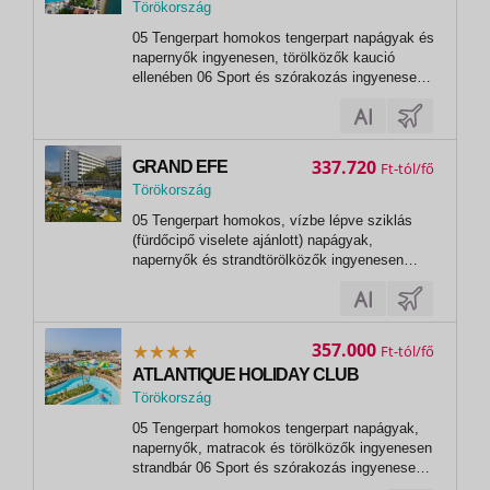
Törökország
,
05 Tengerpart homokos tengerpart napágyak és
Kusadasi
napernyők ingyenesen, törölközők kaució
ellenében 06 Sport és szórakozás ingyenesen
szauna fitneszterem kosárlabda aerobic
petanque tollaslabda asztalitenisz vízilabda
pedálos csónakok kenu kosárlabda 07 Sport és
szórakozás térítés ellenében spa- és...
337.720
GRAND EFE
Ft
Törökország
,
05 Tengerpart homokos, vízbe lépve sziklás
Kusadasi
(fürdőcipő viselete ajánlott) napágyak,
napernyők és strandtörölközők ingyenesen
strandbár 06 Sport és szórakozás ingyenesen
animációs és esti programok törökfürdő
szauna fitneszterem 3 teniszpálya (kivilágítás
térítés ellenében) minigolf asztalitenisz...
357.000
Ft
ATLANTIQUE HOLIDAY CLUB
Törökország
,
05 Tengerpart homokos tengerpart napágyak,
Kusadasi
napernyők, matracok és törölközők ingyenesen
strandbár 06 Sport és szórakozás ingyenesen
nappali és esti programok és műsorok szauna