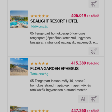
törökfürdő fitneszterem asztalitenisz
strandröplabda kosárlabda vízilabda
vízigimnasztika aerobic boccia minigolf
406.019
Ft
darts,...
SEALIGHT RESORT HOTEL
Törökország
,
05 Tengerpart homokos/apró kavicsos
Kusadasi
tengerpart (lépcsőkön keresztül, ingyenes
buszjárat a strandra) napágyak, napernyők és
törölközők ingyenesen strandbár 06 Sport és
szórakozás ingyenesen animációs programok
esti programok alkalmanként élőzene szauna
törökfürdő fitneszterem teniszpálya...
415.389
Ft
FLORA GARDEN EPHESUS
Törökország
,
05 Tengerpart lassan mélyülő, hosszú
Kusadasi
homokos strand napágyak, napernyők és
törölközők ingyenesen a strand mentén
Kusadasiban vezető parti sétány 06 Sport és
szórakozás ingyenesen animációs programok
tematikus estek szauna gőzfürdő hammam
fitneszterem (16 éven felüli vendégeknek)
447.260
Ft