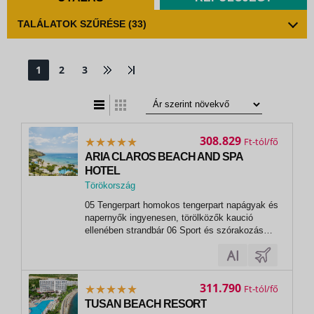
TALÁLATOK SZŰRÉSE
(33)
1
2
3
t
zatos nézet
308.829
Ft
ARIA CLAROS BEACH AND SPA
HOTEL
Törökország
,
05 Tengerpart homokos tengerpart napágyak és
Kusadasi
napernyők ingyenesen, törölközők kaució
ellenében strandbár 06 Sport és szórakozás
ingyenesen animációs programok esti
programok fitneszterem vízigimnasztika
vízilabda step-aerobic teniszpálya (kivilágítás
térítés ellenében) tollaslabda minigolf...
311.790
Ft
TUSAN BEACH RESORT