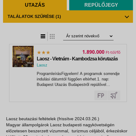
UTAZÁS
REPÜLŐJEGY
TALÁLATOK SZŰRÉSE
(1)
t
zatos nézet
1.890.000
Ft
Laosz - Vietnám - Kambodzsa körutazás
Laosz
, Hanoi
ProgramleírásFigyelem! A programok sorrendje
indulási dátumtól függően eltérhet.1. nap:
Budapest Utazás Budapestről repülővel
menetrend szerinti járattal, átszállással
Hanoiba. Éjszaka a repülőn. Repülési
menetrend az oldal alján található.2. nap:
HanoiHajnali átszállás után érkezés Hanoiba
a...
Laosz beutazási feltételek (frissítve 2024.03.26.)
Magyar állampolgárok Laosz budapesti nagykövetségén
előzetesen beszerzett vízummal, turizmus céljából, érkezéskor