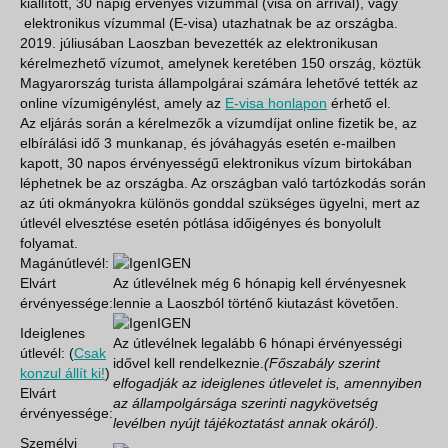
kiállított, 30 napig érvényes vízummal (visa on arrival), vagy
elektronikus vízummal (E-visa) utazhatnak be az országba.
2019. júliusában Laoszban bevezették az elektronikusan
kérelmezhető vízumot, amelynek keretében 150 ország, köztük
Magyarország turista állampolgárai számára lehetővé tették az
online vízumigénylést, amely az
E-visa honlapon
érhető el.
Az eljárás során a kérelmezők a vízumdíjat online fizetik be, az
elbírálási idő 3 munkanap, és jóváhagyás esetén e-mailben
kapott, 30 napos érvényességű elektronikus vízum birtokában
léphetnek be az országba. Az országban való tartózkodás során
az úti okmányokra különös gonddal szükséges ügyelni, mert az
útlevél elvesztése esetén pótlása időigényes és bonyolult
folyamat.
Magánútlevél:
IGEN
Elvárt
Az útlevélnek még 6 hónapig kell érvényesnek
érvényessége:
lennie a Laoszból történő kiutazást követően.
IGEN
Ideiglenes
Az útlevélnek legalább 6 hónapi érvényességi
útlevél: (
Csak
idővel kell rendelkeznie.
(Főszabály szerint
konzul állít ki!
)
elfogadják az ideiglenes útlevelet is, amennyiben
Elvárt
az állampolgársága szerinti nagykövetség
érvényessége:
levélben nyújt tájékoztatást annak okáról).
Személyi