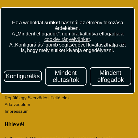
Rólunk
Kapcsolat
Ez a weboldal
sütiket
használ az élmény fokozása
Médiaajánlat
érdekében.
Sajtószoba
A „Mindent elfogadok”, gombra kattintva elfogadja a
Viszonteladás
cookie-irányelvünket
.
Karrier
A „Konfigurálás” gomb segítségével kiválaszthatja azt
is, hogy mely sütiket kívánja engedélyezni.
Pályázatok
Elismerések és díjak
Környezettudatosság
Mindent
Mindent
Konfigurálás
Utazási Csomag Szerződési Feltételek
elutasítok
elfogadok
Útlemondás-biztosítás Szerződési Feltételek
Utasbiztosítás Szerződési Feltételek
Repülőjegy Szerződési Feltételek
Adatvédelem
Impresszum
Hírlevél