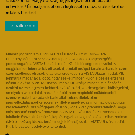
Iratkozzon fel Magyarország egyik legszínesebb utazási
hírlevelére! Értesüljön időben a legfrissebb utazási akciókról és
érdekes hírekről!
Feliratkozom
Minden jog fenntartva. VISTA Utazási Irodák Kft. © 1989-2026.
Engedélyszám: R0727/93 A honlapon közölt adatok teljességéért,
pontosságáért a VISTA Utazási Irodák Kft. felelősséget nem vállal. A
megjelenített információk elírásokat, pontatlanságot tartalmazhatnak, ezért
ezen esetleges elírások kijavítása érdekében a VISTA Utazási Irodák Kft.
fenntartja magának a jogot, hogy ezeket minden külön előzetes értesítés
nélkül kijavítsa. A VISTA Utazási Irodák Kft. kizárja minden felelősségét
azokért az esetlegesen bekövetkező károkért, veszteségekért, költségekért,
amelyek a weboldalak használatából, nem megfelelő működéséből,
üzemzavarából, az adatok bárki által történő illetéktelen
megváltoztatásából keletkeznek, illetve amelyek az információtovábbítási
késedelemből, számítógépes vírusból, vonal- vagy rendszerhibából, vagy
más hasonló okból származnak. A VISTA Utazási Irodák Kft. weboldalain
található összes információ, kép és egyéb anyag másolása, felhasználása
(kivétel: szöveg idézés forrás megjelöléssel) csak a VISTA Utazási Irodák
Kft. kifejezett engedélyével történhet.