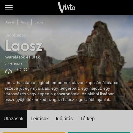
Utazás
Ázsia
Laosz
Legolcsóbb
Laosz
nyaralások és utak
VIENTIANO
30°C
Laosz hallatán a legtöbb embernek utazás kapcsán általában
eszébe jut egy nyaralás, egy tengerpart, egy hajóút, egy
városnézés vagy éppen a gasztronómia. Az alábbi listában
összegyűjtöttük neked az igazi Laosz legolcsóbb ajánlatait.
Utazások
Leírások
Időjárás
Térkép