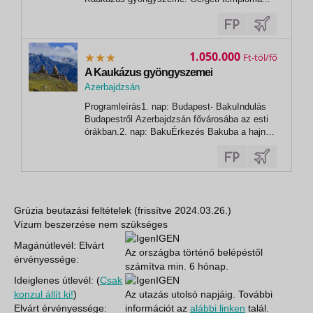
1.050.000
Ft
A Kaukázus gyöngyszemei
Azerbajdzsán
,
Programleírás1. nap: Budapest- BakuIndulás
Baku
Budapestről Azerbajdzsán fővárosába az esti
órákban.2. nap: BakuÉrkezés Bakuba a hajnali
órákban. Szálloda elfoglalása és lehetőség
pihenésre az éjszakai utazás után.Első
napunkon, Baku nevezetességeivel
ismerkedünk meg. A Mártírok sugárútjánál
kezdjük,...
Grúzia beutazási feltételek (frissítve 2024.03.26.)
Vízum beszerzése nem szükséges
IGEN
Magánútlevél: Elvárt
Az országba történő belépéstől
érvényessége:
számítva min. 6 hónap.
Ideiglenes útlevél: (
Csak
IGEN
konzul állít ki!
)
Az utazás utolsó napjáig. További
Elvárt érvényessége:
információt az
alábbi linken
talál.