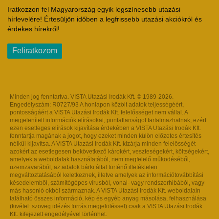
Iratkozzon fel Magyarország egyik legszínesebb utazási
hírlevelére! Értesüljön időben a legfrissebb utazási akciókról és
érdekes hírekről!
Feliratkozom
Minden jog fenntartva. VISTA Utazási Irodák Kft. © 1989-2026.
Engedélyszám: R0727/93 A honlapon közölt adatok teljességéért,
pontosságáért a VISTA Utazási Irodák Kft. felelősséget nem vállal. A
megjelenített információk elírásokat, pontatlanságot tartalmazhatnak, ezért
ezen esetleges elírások kijavítása érdekében a VISTA Utazási Irodák Kft.
fenntartja magának a jogot, hogy ezeket minden külön előzetes értesítés
nélkül kijavítsa. A VISTA Utazási Irodák Kft. kizárja minden felelősségét
azokért az esetlegesen bekövetkező károkért, veszteségekért, költségekért,
amelyek a weboldalak használatából, nem megfelelő működéséből,
üzemzavarából, az adatok bárki által történő illetéktelen
megváltoztatásából keletkeznek, illetve amelyek az információtovábbítási
késedelemből, számítógépes vírusból, vonal- vagy rendszerhibából, vagy
más hasonló okból származnak. A VISTA Utazási Irodák Kft. weboldalain
található összes információ, kép és egyéb anyag másolása, felhasználása
(kivétel: szöveg idézés forrás megjelöléssel) csak a VISTA Utazási Irodák
Kft. kifejezett engedélyével történhet.