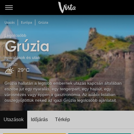
Utazás
Európa
Grúzia
Legolcsóbb
Grúzia
nyaralások és utak
TBILISZI
29°C
Grúzia hallatán a legtöbb embernek utazás kapcsán általában
eszébe jut egy nyaralás, egy tengerpart, egy hajóút, egy
városnézés vagy éppen a gasztronómia. Az alábbi listában
összegyűjtöttük neked az igazi Grúzia legolcsóbb ajánlatait.
Utazások
Időjárás
Térkép