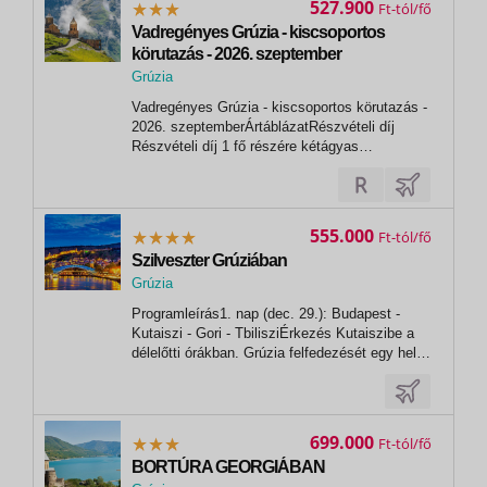
527.900
Ft
Vadregényes Grúzia - kiscsoportos
körutazás - 2026. szeptember
Grúzia
,
Vadregényes Grúzia - kiscsoportos körutazás -
Tbiliszi
2026. szeptemberÁrtáblázatRészvételi díj
Részvételi díj 1 fő részére kétágyas
elhelyezéssel Ft/fő Utazási szolgáltatások díja
kétágyas szobában / fő 499 900 Repülőtéri
illeték kb. / fő 73 000 Teljes csomagár 1 fő
részére útlemondási...
555.000
Ft
Szilveszter Grúziában
Grúzia
,
Programleírás1. nap (dec. 29.): Budapest -
Tbiliszi
Kutaiszi - Gori - TbilisziÉrkezés Kutaiszibe a
délelőtti órákban. Grúzia felfedezését egy helyi
vendéglőben kezdjük, ahol belekóstolunk a
hagyományos grúz ízekbe. Ezt követően a
főváros felé vesszük az irányt. Útközben
megállunk Goriban, mely leginkább...
699.000
Ft
BORTÚRA GEORGIÁBAN