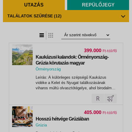
UTAZÁS
REPÜLŐJEGY
TALÁLATOK SZŰRÉSE
(12)
t
zatos nézet
399.000
Ft
Kaukázusi kalandok: Örményország-
Grúzia körutazás magyar
idegenvezetéssel 2027.03.29.-04.04.
Örményország
,
Leírás: A különleges szépségű Kaukázus
Jereván
vidéke a Kelet és Nyugat találkozásának
viharos múltú olvasztótégelye, ahol birodalmak
árnyékában büszke, ősi civilizációk és
egyedülálló hagyományok maradtak fenn.
Ennek két karakteres példája a Szovjetunió
szétesésével függetlenedő Örményország és
405.000
Ft
Grúzia,...
Hosszú hétvége Grúziában
Grúzia
,