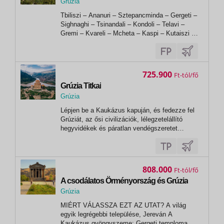
Grúzia
Tbiliszi – Ananuri – Sztepancminda – Gergeti –
Sighnaghi – Tsinandali – Kondoli – Telavi –
Gremi – Kvareli – Mcheta – Kaspi – Kutaiszi –
Gelati – Mostameta – Tskaltubo – Prométeusz-
barlang – Gori – Upliszcihe – Mukhrani –
Tbiliszi 1. nap • Budapest – TbilisziElutazás
repülőgéppel, átszállással...
725.900
Ft
Grúzia Titkai
Grúzia
, Tbilisi
Lépjen be a Kaukázus kapuján, és fedezze fel
Grúziát, az ősi civilizációk, lélegzetelállító
hegyvidékek és páratlan vendégszeretet
hazáját. 8 napos...
808.000
Ft
A csodálatos Örményország és Grúzia
Grúzia
, Jereván
MIÉRT VÁLASSZA EZT AZ UTAT? A világ
egyik legrégebbi települése, Jereván A
Kaukázus gyöngyszeme: Gergeti temploma...