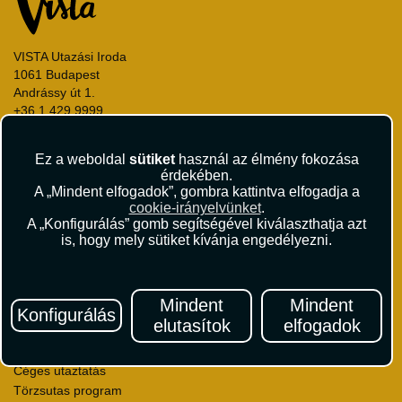
VISTA Utazási Iroda
1061 Budapest
Andrássy út 1.
+36 1 429 9999
andrassy@vista.hu
Ez a weboldal
sütiket
használ az élmény fokozása
érdekében.
A „Mindent elfogadok”, gombra kattintva elfogadja a
cookie-irányelvünket
.
A „Konfigurálás” gomb segítségével kiválaszthatja azt
Repülőjegy foglalás
is, hogy mely sütiket kívánja engedélyezni.
Utasbiztosítás
Vízumügyintézés
Autóbérlés
Mindent
Mindent
Utazási utalványok
Konfigurálás
elutasítok
elfogadok
Szállásértékelések
Partnerkedvezmények
Céges utaztatás
Törzsutas program