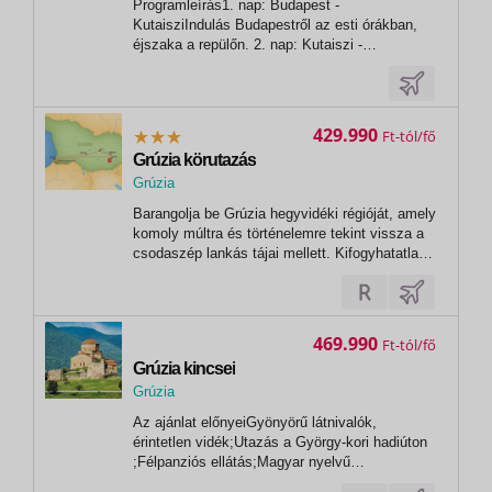
Programleírás1. nap: Budapest -
Tbiliszi
KutaisziIndulás Budapestről az esti órákban,
éjszaka a repülőn. 2. nap: Kutaiszi -
TbilisziÉrkezés után Grúzia fővárosába,
Tbiliszibe utazunk, ahol a szállodánkban
reggelizünk és lehetőségünk lesz lerakni a
bőröndöket, mielőtt neki indulunk a
429.990
Ft
városnézésnek. Reggeli...
Grúzia körutazás
Grúzia
,
Barangolja be Grúzia hegyvidéki régióját, amely
Tbiliszi
komoly múltra és történelemre tekint vissza a
csodaszép lankás tájai mellett. Kifogyhatatlan
mennyiségű attrakciói mellett ismerkedjen meg
a bortermelés rejtelmeivel, régi építészeti
emlékeivel, forrásaival, a grúz konyha
tradíciójával és mesébe...
469.990
Ft
Grúzia kincsei
Grúzia
Az ajánlat előnyeiGyönyörű látnivalók,
érintetlen vidék;Utazás a György-kori hadiúton
;Félpanziós ellátás;Magyar nyelvű
idegenvezető;Kutaisi • Mccheta • Tbiliszi•