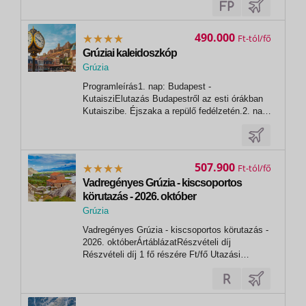
Signagi • Monastyr Bodbe • Ananuri •
Gruzińska Droga Wojenna • Kazbegi • Gergeti •
Upliscyche • Mocameta • BatumiInformációk
490.000
Ft
a...
Grúziai kaleidoszkóp
Grúzia
,
Programleírás1. nap: Budapest -
Tbiliszi
KutaisziElutazás Budapestről az esti órákban
Kutaiszibe. Éjszaka a repülő fedélzetén.2. nap:
Kutaiszi - TbilisziÉrkezés után Grúzia
fővárosába, Tbiliszibe utazunk, ahol a
szállodánkban reggelizünk és lehetőségünk
lesz lerakni a bőröndöket, mielőtt elindulunk
507.900
Ft
a...
Vadregényes Grúzia - kiscsoportos
körutazás - 2026. október
Grúzia
Vadregényes Grúzia - kiscsoportos körutazás -
2026. októberÁrtáblázatRészvételi díj
Részvételi díj 1 fő részére Ft/fő Utazási
szolgáltatások díja kétágyas szobában 479 900
Repülőtéri illeték kb. 73 000 Teljes csomagár 1
fő részére útlemondási biztosítással (2%) 552
900 A...