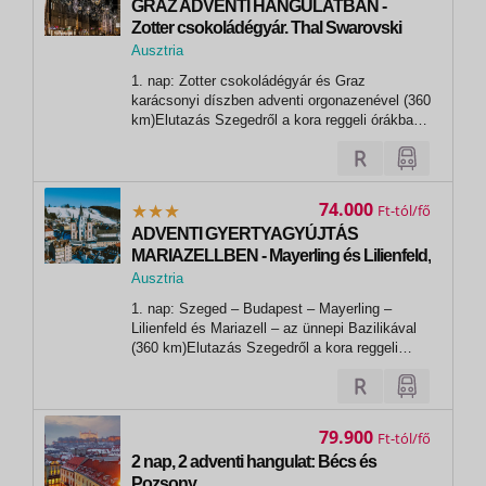
GRAZ ADVENTI HANGULATBAN -
Zotter csokoládégyár. Thal Swarovski
kristály temploma és Arnold
Ausztria
Schwarzenegger!
, Graz
1. nap: Zotter csokoládégyár és Graz
karácsonyi díszben adventi orgonazenével (360
km)Elutazás Szegedről a kora reggeli órákban.
Utazás Budapest-Győr-Szombathely-Bucsu
útvonalon át a stájer csokoládé fellegvárba. A
Zotter csokoládégyárban bepillantást
nyerhetünk a csokigyártás kulisszatitkaiba...
74.000
Ft
ADVENTI GYERTYAGYÚJTÁS
MARIAZELLBEN - Mayerling és Lilienfeld,
Semmering élményvonattal!
Ausztria
Kottingbrunni kastély
1. nap: Szeged – Budapest – Mayerling –
Lilienfeld és Mariazell – az ünnepi Bazilikával
(360 km)Elutazás Szegedről a kora reggeli
órákban. A Budapest–Hegyeshalom
határátkelőn át érkezünk az alsó-ausztriai
Mayerlingbe, ahol Rudolf trónörökös és
kedvese, Vetsera Mária rejtélyes halálának
79.900
Ft
helyszínét...
2 nap, 2 adventi hangulat: Bécs és
Pozsony