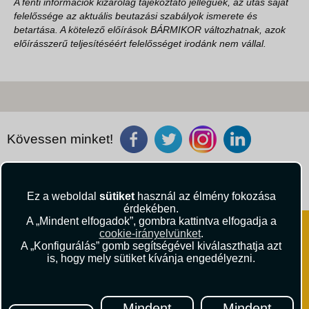
A fenti információk kizárólag tájékoztató jellegűek, az utas saját
felelőssége az aktuális beutazási szabályok ismerete és
betartása. A kötelező előírások BÁRMIKOR változhatnak, azok
előírásszerű teljesítéséért felelősséget irodánk nem vállal.
Kövessen minket!
Útikritika.hu
Vista Magazin
Ez a weboldal
sütiket
használ az élmény fokozása
érdekében.
A „Mindent elfogadok”, gombra kattintva elfogadja a
cookie-irányelvünket
.
A „Konfigurálás” gomb segítségével kiválaszthatja azt
is, hogy mely sütiket kívánja engedélyezni.
VISTA Utazási Iroda
1061 Budapest
Mindent
Mindent