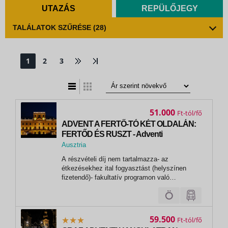
UTAZÁS
REPÜLŐJEGY
TALÁLATOK SZŰRÉSE
(28)
1
2
3
t
zatos nézet
51.000
Ft
ADVENT A FERTŐ-TÓ KÉT OLDALÁN:
FERTŐD ÉS RUSZT - Adventi
hangulatban a Fertő-tó vidékén
Ausztria
kirándulunk - Fertőd, Ruszt
, Ruszt (Fertő-tó)
A részvételi díj nem tartalmazza- az
étkezésekhez ital fogyasztást (helyszínen
fizetendő)- fakultatív programon való
részvételt- az alap programon felül teljesítésre
kerülő programok költségeit- belépőjegyek és
az audioguide/fülhallgató árát (helyszínen
fizetendő)- kötelező jellegű helyi...
59.500
Ft