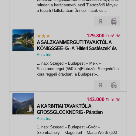
Bécs
minden a karácsonyról szól Tükröződő fények
a tóparti Hallstattban Ünnepi illatok és
karácsonyi forgatag Bécsben
129.800
Ft
A SALZKAMMERGUTI TAVAKTÓL A
KÖNIGSSEE-IG - A ´Hitleri Sasfészek´ és
Salzburg, a Mozart-város megannyi
Ausztria
élménnyel!
1. nap: Szeged – Budapest – Melk –
Salzkammergut (550 km)Elutazás Szegedről a
kora reggeli órákban, a Budapest–
Hegyeshalom útvonalon a Salzkammerguti
tavak vidékére. Útközben pihenő Melknél, a
bencés rendi apátságnál. Végigsétálunk a
Mária Teréziát is fogadó, ma is működő
143.000
Ft
apátság termein, melyek...
A KARINTIAI TAVAKTÓL A
GROSSGLOCKNERIG - Páratlan
panoráma útvonalak, várak és kastélyok,
Ausztria
Malta-völgy, Heiligenblut, Ossiacher-tó
1. nap: Szeged – Budapest –Győr –
Szombathely – Klagenfurt – Maria Wörth (600