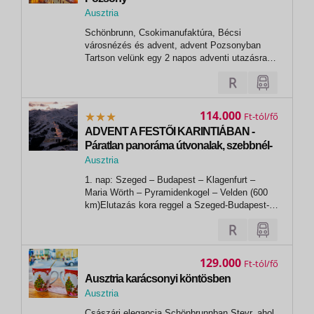
Ausztria
, Wien
Schönbrunn, Csokimanufaktúra, Bécsi
városnézés és advent, advent Pozsonyban
Tartson velünk egy 2 napos adventi utazásra,
mely során megismerkedhetünk a Schönbrunni
kastéllyal, bepillantást...
114.000
Ft
ADVENT A FESTŐI KARINTIÁBAN -
Páratlan panoráma útvonalak, szebbnél-
szebb adventi vásárok
Ausztria
1. nap: Szeged – Budapest – Klagenfurt –
Maria Wörth – Pyramidenkogel – Velden (600
km)Elutazás kora reggel a Szeged-Budapest-
Győr-Szombathely útvonalon, Búcsú
határátkelőn keresztül Graz–Klagenfurt–Wörthi-
tó–Spittal felé. Pihenőt tartunk Klagenfurtban,
ahol a térség legnagyobb adventi...
129.000
Ft
Ausztria karácsonyi köntösben
Ausztria
,
Császári elegancia Schönbrunnban Steyr, ahol