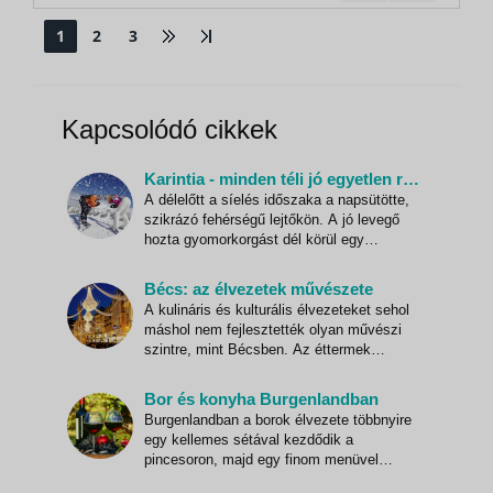
Klagenfurt–Wörthi-tó–Spittal útvonalon.
Útközben pihenőt tartunk Klagenfurtban:
1
2
3
sétálunk...
Kapcsolódó cikkek
Karintia - minden téli jó egyetlen régióban
A délelőtt a síelés időszaka a napsütötte,
szikrázó fehérségű lejtőkön. A jó levegő
hozta gyomorkorgást dél körül egy
hangulatos hütte finomságai csillapítják,
miközben a délutáni szánkózás, a
Bécs: az élvezetek művészete
korcsolyázás, netalántán a hótalpas
A kulináris és kulturális élvezeteket sehol
vándortúra részleteit is egyeztethetjük a
máshol nem fejlesztették olyan művészi
csapat vagy a család többi ta
szintre, mint Bécsben. Az éttermek
egyedülálló fogásokkal várják az
ínyenceket, miközben a bécsi múzeumok
Bor és konyha Burgenlandban
a legkülönbözőbb korszakokból származó
Burgenlandban a borok élvezete többnyire
műremekekkel csábítják az érdeklődőket.
egy kellemes sétával kezdődik a
A karácsonyt megelőző időszakba
pincesoron, majd egy finom menüvel
végződik, amelyet helyi specialitásokból