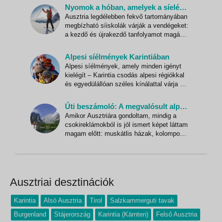
állítanak össze. Az elmaradhatatlan siker
Nyomok a hóban, amelyek a síelés szerelmeseit Karintiába vezetik
legfőbb tényezője: a sok napsütés, amely
Ausztria legdélebben fekvő tartományában
nemcsak a szőlőszemeket érleli. Az
megbízható síiskolák várják a vendégeket:
osztrák bor bölcsője Burgenland
a kezdő és újrakezdő tanfolyamot magába
foglaló csomagok minden síelőt és
snowboardost garantáltan levesznek a
Alpesi síélmények Karintiában
lábáról. Emellett a tanfolyamok biztonsági
Alpesi síélmények, amely minden igényt
felkészültsége is mindig az élen jár.
kielégít – Karintia csodás alpesi régiókkal
Kedvezményes síbérlet ár
és egyedülállóan széles kínálattal várja a
télen ide látogatókat: Heiligenblut és
Nassfeld, valamint Bad Kleinkirchheim és
Úti beszámoló: A megvalósult alpesi álom
a Mölltali-gleccser között. És mindezt
Amikor Ausztriára gondoltam, mindig a
garantált sok napsütéssel és hóval. A
csokireklámokból is jól ismert képet láttam
vendégek összesen
magam előtt: muskátlis házak, kolompos
tehenekkel tarkított zöld legelők, a
háttérben pedig a havas hegycsúcsok.
Utazásaim során gyakran érintettem
„sógoraink hazáját”. Az autópályákon
keresztbe-kasul szeltem az ország
Ausztriai desztinációk
Karintia
Alsó Ausztria
Tirol
Salzkammerguti tavak
Burgenland
Stájerország
Karintia (Kärnten)
Felső Ausztria