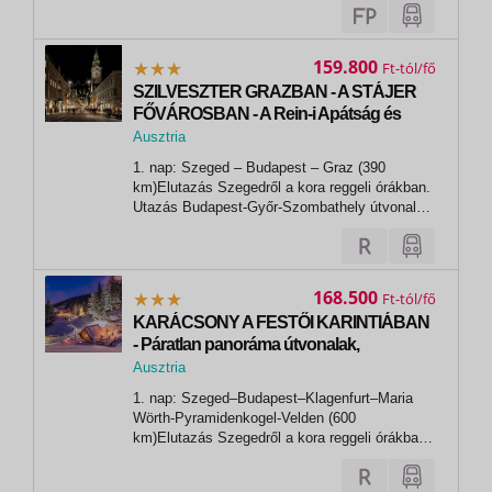
fizetési igényét kérjük előre jelezni. WELLNES
KARÁCSONY A SZLOVÉN ALPOKBAN:
BLEDI ÉS WÖRTHI-TÓ, MONTE LUSSARI
159.800
Ft
4...
SZILVESZTER GRAZBAN - A STÁJER
FŐVÁROSBAN - A Rein-i Apátság és
Lurgrotte. Fürdés Therme
Ausztria
Loipersdorfban
, Graz
1. nap: Szeged – Budapest – Graz (390
km)Elutazás Szegedről a kora reggeli órákban.
Utazás Budapest-Győr-Szombathely útvonalon,
Búcsú határátkelőn át a stájer tartomány
fővárosába, Grazba. Érkezés a déli órákban,
majd helyi idegenvezetővel gyalogos és
autóbuszos városnézés során ismerkedünk a...
168.500
Ft
KARÁCSONY A FESTŐI KARINTIÁBAN
- Páratlan panoráma útvonalak,
hegycsúcsok, kastélyok ünnepkor,
Ausztria
Klagenfurt és Villach, Pyramidenkog
1. nap: Szeged–Budapest–Klagenfurt–Maria
Wörth-Pyramidenkogel-Velden (600
km)Elutazás Szegedről a kora reggeli órákban.
Budapest-Győr-Szombathely útvonalon, Búcsú
határátkelőn keresztül utazunk tovább a Graz–