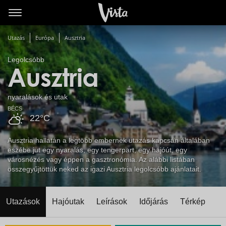
Utazás
Európa
Ausztria
Legolcsóbb
Ausztria
nyaralások és utak
BÉCS
22°C
Ausztria hallatán a legtöbb embernek utazás kapcsán általában
eszébe jut egy nyaralás, egy tengerpart, egy hajóút, egy
városnézés vagy éppen a gasztronómia. Az alábbi listában
összegyűjtöttük neked az igazi Ausztria legolcsóbb ajánlatait.
Utazások
Hajóutak
Leírások
Időjárás
Térkép