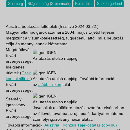
Salzburg
Stájerország (Steiermark)
Kelet-Tirol
Salzburgerland
Ausztria beutazási feltételek (frissítve 2024.03.22.)
Magyar állampolgárok számára 2004. május 1-jétől teljesen
megszűnt a vízumkötelezettség, függetlenül attól, mi a beutazás
célja és mennyi annak időtartama.
Magánútlevél:
IGEN
Elvárt
Az utazás utolsó napjáig.
érvényessége:
Ideiglenes
útlevél: (
Csak
IGEN
konzul állít ki!
)
Az utazás utolsó napjáig. További információt
Elvárt
az
alábbi linken
talál.
érvényessége:
IGEN
Személyi
Az utazás utolsó napjáig.
igazolvány:
Javasoljuk a külföldre utazók számára elsősorban
Elvárt
az útlevél, továbbá az új típusú, kártyaformátumú
érvényessége:
személyi igazolvány használatát.
További információk:
Ausztria | Konzuli Tájékoztatás (gov.hu)