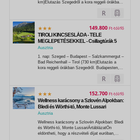
km)Elutazás Szegedről a kora reggeli órákban.
Budapesten, Budapest-Győr-Szombathely-
Bucsu határátkelőn keresztül utazunk tovább a
Graz–Klagenfurt–Wörthi-tó–Spittal útvonalon.
Útközben pihenőt tartunk Klagenfurtban és...
149.800
Ft
TIROLI KINCSESLÁDA - TELE
MEGLEPETÉSEKKEL - Csillagtúrák 5
ország hegycsúcsai között
Ausztria
1. nap: Szeged – Budapest – Salzkammergut –
Bad Reichenhall – Tirol (730 km)Elutazás a
kora reggeli órákban Szegedről. Budapesten,
Ausztrián keresztül. A korai délutáni órákban
érkezünk „észak Meránjába”, Bad
Reichenhallba. A gyönyörű fürdő és klimatikus
gyógyüdülőhely a só gyártás központja,...
152.700
Ft
Wellness karácsony a Szlovén Alpokban:
Bledi és Wörthi-tó, Monte Lussari
Ausztria
, Bledi-tó
Wellness karácsony a Szlovén Alpokban: Bledi
és Wörthi-tó, Monte LussariÁrtáblázatÖn
eldöntheti, hogy a részvételi díjat euróban,
vagy forintban egyenlíti ki! Euróban történő