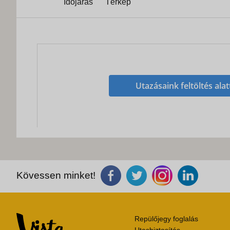
Időjárás
Térkép
Utazásaink feltöltés alat
Kövessen minket!
Repülőjegy foglalás