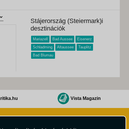
Stájerország (Steiermark)i
desztinációk
Mariazell
Bad Aussee
Eisenerz
Schladming
Altaussee
Tauplitz
Bad Blumau
ritika.hu
Vista Magazin
Hírlevél
 Feltételek