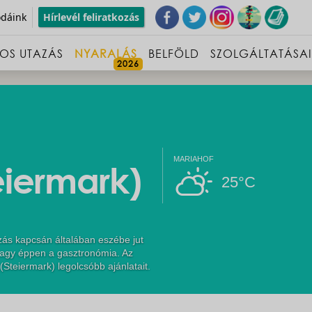
odáink
Hírlevél feliratkozás
OS UTAZÁS
NYARALÁS
BELFÖLD
SZOLGÁLTATÁSA
MARIAHOF
eiermark)
25°C
zás kapcsán általában eszébe jut
vagy éppen a gasztronómia. Az
(Steiermark) legolcsóbb ajánlatait.