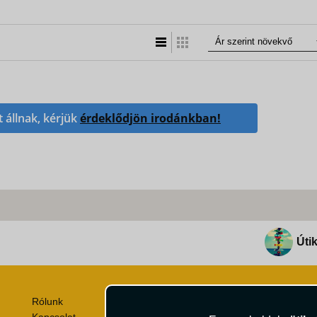
Lista nézet
Táblázatos nézet
t állnak, kérjük
érdeklődjön irodánkban!
Útik
Rólunk
Utazási Csomag Szerződési