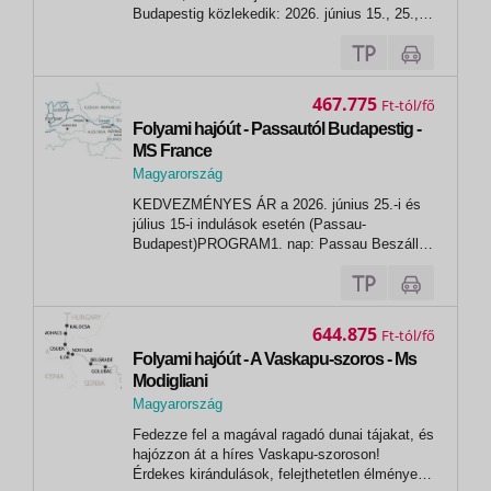
Budapestig közlekedik: 2026. június 15., 25.,
július 04.,05., 14.,15., 31., augusztus 06.,
10.,20.,26., október 07.,PROGRAM:1. nap:
BudapestBeszállás a hajóra 18h00-tól, üdvözlő
koktél. Esti fakultatív program:...
467.775
Ft
Folyami hajóút - Passautól Budapestig -
MS France
Magyarország
,
KEDVEZMÉNYES ÁR a 2026. június 25.-i és
Budapest
július 15-i indulások esetén (Passau-
Budapest)PROGRAM1. nap: Passau Beszállás
a hajóra 16h00-tól.Üdvözlő koktél, majd indulás
Engelhartszell gyönyörű vidéke felé. 2. nap:
Melk - Dürnstein - BécsA Duna egyik legszebb
szakaszánál köt ki a hajó ezen a napon....
644.875
Ft
Folyami hajóút - A Vaskapu-szoros - Ms
Modigliani
Magyarország
,
Fedezze fel a magával ragadó dunai tájakat, és
Budapest
hajózzon át a híres Vaskapu-szoroson!
Érdekes kirándulások, felejthetetlen élmények