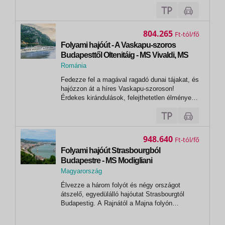
várják! PROGRAM1. nap: Budapest18:00
órakor beszállás a hajóra. Miután kényelmesen
elhelyezkedtek kabinjaikban, egy üdvözlő
koktél keretében megismerhetik a...
804.265
Ft
Folyami hajóút - A Vaskapu-szoros
Budapesttől Oltenitáig - MS Vivaldi, MS
L'Europe
Románia
, Tulcsa
Fedezze fel a magával ragadó dunai tájakat, és
hajózzon át a híres Vaskapu-szoroson!
Érdekes kirándulások, felejthetetlen élmények
várják!Budapest | Eszék | Újvidék | Belgrád |
Vaskapu-szoros | Rusze | Oltenita |
Csernavoda | Fetesti | Tulcsa | Oltenita (9 nap/
8 éj)MS VIVALDI hajó: Budapest -...
948.640
Ft
Folyami hajóút Strasbourgból
Budapestre - MS Modigliani
Magyarország
,
Élvezze a három folyót és négy országot
Budapest
átszelő, egyedülálló hajóutat Strasbourgtól
Budapestig. A Rajnától a Majna folyón
keresztül a Dunáig elkápráztatja Önt a tájak és
az azokat összekötő folyók szépsége.