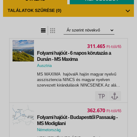
TALÁLATOK SZŰRÉSE
(0)
t
zatos nézet
311.465
Ft
Folyami hajóút - 6 napos körutazás a
Dunán - MS Maxima
Ausztria
,
MS MAXIMA hajóvalA hajón magyar nyelvű
Melk
asszisztencia NINCS és magyar nyelven
szervezett kirándulások NINCSENEK.Az alábbi
időpontok esetén a hajóút alap nyelve:
NÉMET 2026. március 26.,31., április 16.,21.,
május 07., 23., július 24., augusztus 27.,
szeptember 01., 17., 22., október 08.,13.,...
362.670
Ft
Folyami hajóút - Budapesttől Passauig -
MS Modigliani
Németország
,