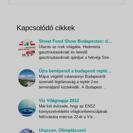
Franciaország, Németország, Ausztria és
Magyarország feltárja történelmét és gazdag...
Kapcsolódó cikkek
Street Food Show Budapesten: december 6-9.
Utazás az ízek világába. Hedonista
gasztroutasoknak és leendő
gasztroutasoknak ajánljuk a hétvégi Street
Food Show-t. A szeptemberi Street Food
Show-hoz képest szinte 100 százalékban
Újra benépesül a budapesti reptér 2-es terminálja
új szereplők, szezonális ételek, csak erre
Május végétől valamennyi Budapestről
az alkalomra készülő fogások, karácsonyi
üzemelő légitársaság a reptér 2-es
ajándékok, hosszabb nyitva tart
termináljáról közlekedik. A Budapest
Airport a MÁV-val és a BKK-val is tárgyal
a két terminál közötti tömegközlekedés
Víz Világnapja 2012
biztosításáról; az első két hétben a Főtaxi
Már két évtizede, hogy az ENSZ
és a Minibusz közlekedtet majd terminálok
környezetvédelmi világkonferenciájának
közötti járatokat - derü
felhívására március 22-ét a Víz
világnapjává nyilvánították. Azóta ezen a
napon minden évben kiállításokkal,
Utazzon, Olimpiázzon!
rendezvényekkel emlékeztetik az