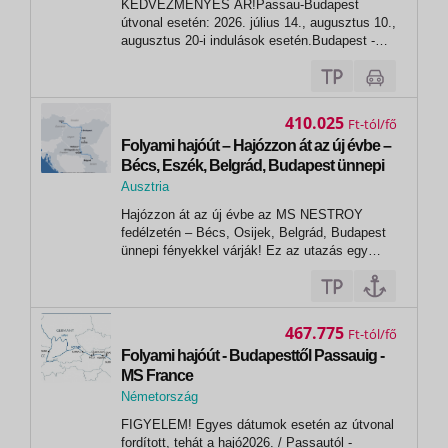
KEDVEZMÉNYES ÁR!Passau-Budapest
Passau
útvonal esetén: 2026. július 14., augusztus 10.,
augusztus 20-i indulások esetén.Budapest -
Passu útvonal esetén: 2026. július 26.,
augusztus 05., augusztus 15-i indulások
esetén. FIGYELEM! Egyes dátumok esetén az
útvonal fordított, tehát a hajó Passautól -...
410.025
Ft
Folyami hajóút – Hajózzon át az új évbe –
Bécs, Eszék, Belgrád, Budapest ünnepi
fényekkel várják! – MS Nestroy
Ausztria
,
Hajózzon át az új évbe az MS NESTROY
Bécs
fedélzetén – Bécs, Osijek, Belgrád, Budapest
ünnepi fényekkel várják! Ez az utazás egy
felejthetetlen szilveszteri élményt kínál. A hajó
Bécsből indul, majd a híres magyar pusztán át
vezet az út a horvát Vukovárba, ahol lehetőség
nyílik a bájos Eszék városka...
467.775
Ft
Folyami hajóút - Budapesttől Passauig -
MS France
Németország
,
FIGYELEM! Egyes dátumok esetén az útvonal
Passau
fordított, tehát a hajó2026. / Passautól -