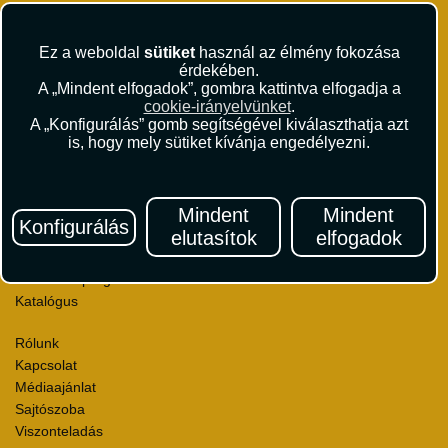
Ez a weboldal
sütiket
használ az élmény fokozása
érdekében.
A „Mindent elfogadok”, gombra kattintva elfogadja a
Repülőjegy foglalás
cookie-irányelvünket
.
A „Konfigurálás” gomb segítségével kiválaszthatja azt
Utasbiztosítás
is, hogy mely sütiket kívánja engedélyezni.
Vízumügyintézés
Autóbérlés
Utazási utalványok
Mindent
Mindent
Szállásértékelések
Konfigurálás
Partnerkedvezmények
elutasítok
elfogadok
Céges utaztatás
Törzsutas program
Katalógus
Rólunk
Kapcsolat
Médiaajánlat
Sajtószoba
Viszonteladás