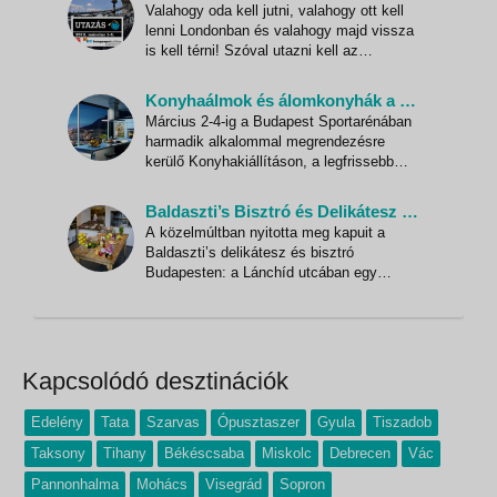
Valahogy oda kell jutni, valahogy ott kell
embereket Földünk és életünk egyik
lenni Londonban és valahogy majd vissza
legnagyobb kincsére, arra, ami az utóbbi
is kell térni! Szóval utazni kell az
években talán
Olimpiára! Milliók álma az utazás és
pihenés, százezrek ebben az évben éppen
Konyhaálmok és álomkonyhák a Konyhakiállításon!
Londonba készülnek, s Magyarországról is
Március 2-4-ig a Budapest Sportarénában
pár ezren már jó előre jegyet akarnak az
harmadik alkalommal megrendezésre
Olimpiára. Az Utazás
kerülő Konyhakiállításon, a legfrissebb
konyhai trendeken túl a
megismerkedhetnek a Vista legújabb
Baldaszti’s Bisztró és Delikátesz – a legújabb gasztrohely Budapesten
gasztrotúra kínálatával is. A konyha ablak
A közelmúltban nyitotta meg kapuit a
egy különleges világra, vagy nem is…
Baldaszti’s delikátesz és bisztró
inkább egy ajtó, amelyen, ha belépünk,
Budapesten: a Lánchíd utcában egy
máris j
helyen található egy laza bisztró, egyedi
borválogatás és csúcsminőségű
termékeket forgalmazó delikátesz üzlet.
Az üzlet az azt megálmodó Baldaszti
Péter üzletember nevét viseli, családi
Kapcsolódó desztinációk
vállalk
Edelény
Tata
Szarvas
Ópusztaszer
Gyula
Tiszadob
Taksony
Tihany
Békéscsaba
Miskolc
Debrecen
Vác
Pannonhalma
Mohács
Visegrád
Sopron