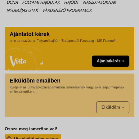
DUNA
FOLYAMI HAJÓUTAK
HAJÓÚT
NÁSZUTASOKNAK
NYUGDÍJAS UTAK
VÁROSNÉZŐ PROGRAMOK
Ajánlatot kérek
erre az utazásra: Folyami hajóút - Budapesttől Passauig - MS France!
Ajánlatkérés
Elküldöm emailben
Küldje el az út hivatkozását emailben ismerősének vagy akár saját magának
emlékeztetőként.
Elküldöm
Ossza meg ismerőseivel!
Utazóböröndbe rakom