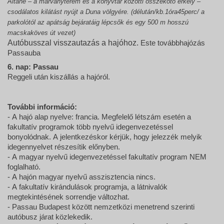
Altane – a márványterem és a könyvtár közötti összekötő erkély –
csodálatos kilátást nyújt a Duna völgyére. (délután/kb.1óra45perc/ a
parkolótól az apátság bejáratáig lépcsők és egy 500 m hosszú
macskaköves út vezet)
Autóbusszal visszautazás a hajóhoz.
Este továbbhajózás
Passauba
6. nap: Passau
Reggeli után kiszállás a hajóról.
További információ:
- A hajó alap nyelve: francia. Megfelelő létszám esetén a
fakultatív programok több nyelvű idegenvezetéssel
bonyolódnak. A jelentkezéskor kérjük, hogy jelezzék melyik
idegennyelvet részesítik előnyben.
- A magyar nyelvű idegenvezetéssel fakultatív program NEM
foglalható.
- A hajón magyar nyelvű asszisztencia nincs.
- A fakultatív kirándulások programja, a látnivalók
megtekintésének sorrendje változhat.
- Passau Budapest között nemzetközi menetrend szerinti
autóbusz járat közlekedik.