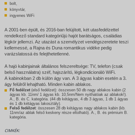
bolt,
könyvtár,
ingyenes WiFi
A 2001-ben épült, és 2016-ban felújított, két utasfedélzettel
rendelkező standard kategóriűjú hajót barátságos, családias
légkör jellemzi. Az utazást a személyzet vendégszeretete teszi
kellemessé, a Rajna és Duna romantikus vidéke pedig
varázslatossá és felejthetetlenné.
A hajó kabinjainak általános felszereltsége: TV, telefon (csak
belső használatra) széf, hajszárító, légkondicionáló WiFi.
A kabinokban 2 db külön ágy van. A 3 ágyas kabin esetén a 3.
ágy felülről lehajtható. Minden kabin ablakos.
Fő fedélzet
(első fedélzet): összesen 50 db nagy ablakos kabin (2
ágyas kb. 11nm/ 1 ágyas kb. 10,5nm/Nem nyithatóak az ablakok!).
A., B. és C. kategória. (44 db kétágyas, 4 db 3 ágyas, 1 db 1 ágyas
és 1 db kétágyas lakosztály).
Felső fedélzet
: összesen 28 db kétágyas nagy ablakos kabin (kb.
11nm/az ablak felső keskeny része eltolható). A., B. és prémium B.
kategória.
CIMKÉK: