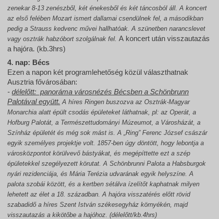
zenekar 8-13 zenészből, két énekesből és két táncosból áll. A koncert
az első felében Mozart ismert dallamai csendülnek fel, a másodikban
pedig a Strauss kedvenc művei hallhatóak. A szünetben narancslevet
A koncert után visszautazás
vagy osztrák habzóbort szolgálnak fel.
a hajóra. (kb.3hrs)
4. nap: Bécs
Ezen a napon két programlehetőség közül választhatnak
Ausztria fővárosában:
-
délelőtt: panoráma városnézés Bécsben a Schönbrunn
Palotával együtt.
A híres Ringen buszozva az Osztrák-Magyar
Monarchia alatt épült csodás épületeket láthatnak, pl: az Operát, a
Hofburg Palotát, a Természettudományi Múzeumot, a Városházát, a
Színház épületét és még sok mást is. A „Ring” Ferenc József császár
egyik személyes projektje volt. 1857-ben úgy döntött, hogy lebontja a
városközpontot körülvevő bástyákat, és megépíttette ezt a szép
épületekkel szegélyezett körutat. A Schönbrunni Palota a Habsburgok
nyári rezidenciája, és Mária Terézia udvarának egyik helyszíne. A
palota szobái között, és a kertben sétálva ízelítőt kaphatnak milyen
lehetett az élet a 18. században. A hajóra visszatérés előtt rövid
szabadidő a híres Szent István székesegyház környékén, majd
visszautazás a kikötőbe a hajóhoz. (délelőtt/kb.4hrs)