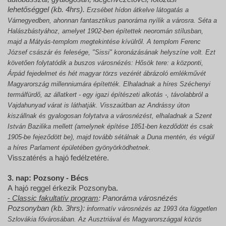
lehetőséggel (kb. 4hrs).
Erzsébet hídon átkelve látogatás a
Várnegyedben, ahonnan fantasztikus panoráma nyílik a városra. Séta a
Halászbástyához, amelyet 1902-ben építettek neoromán stílusban,
majd a Mátyás-templom megtekintése kívülről. A templom Ferenc
József császár és felesége, "Sissi" koronázásának helyszíne volt. Ezt
követően folytatódik a buszos városnézés: Hősök tere: a központi,
Árpád fejedelmet és hét magyar törzs vezérét ábrázoló emlékművét
Magyarország millenniumára építették. Elhaladnak a híres Széchenyi
termálfürdő, az állatkert - egy igazi építészeti alkotás -, távolabbról a
Vajdahunyad várat is láthatják. Visszaútban az Andrássy úton
kiszállnak és gyalogosan folytatva a városnézést, elhaladnak a Szent
István Bazilika mellett (amelynek építése 1851-ben kezdődött és csak
1905-be fejeződött be), majd tovább sétálnak a Duna mentén, és végül
a híres Parlament épületében gyönyörködhetnek.
Visszatérés a hajó fedélzetére.
3. nap: Pozsony - Bécs
A hajó reggel érkezik Pozsonyba.
-
Classic fakultatív program
: Panoráma városnézés
Pozsonyban (kb. 3hrs): i
nformatív városnézés az 1993 óta független
Szlovákia fővárosában. Az Ausztriával és Magyarországgal közös