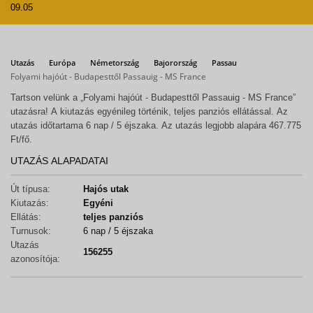
09.05
Utazás
Európa
Németország
Bajorország
Passau
Folyami hajóút - Budapesttől Passauig - MS France
Tartson velünk a „Folyami hajóút - Budapesttől Passauig - MS France”
utazásra! A kiutazás egyénileg történik, teljes panziós ellátással. Az
utazás időtartama 6 nap / 5 éjszaka. Az utazás legjobb alapára 467.775
Ft/fő.
UTAZÁS ALAPADATAI
Út típusa:
Hajós utak
Kiutazás:
Egyéni
Ellátás:
teljes panziós
Turnusok:
6 nap / 5 éjszaka
Utazás
156255
azonosítója: