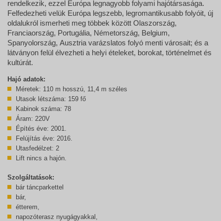
rendelkezik, ezzel Európa legnagyobb folyami hajótársasága.
Felfedezheti velük Európa legszebb, legromantikusabb folyóit, új
oldalukról ismerheti meg többek között Olaszország,
Franciaország, Portugália, Németország, Belgium,
Spanyolország, Ausztria varázslatos folyó menti városait; és a
látványon felül élvezheti a helyi ételeket, borokat, történelmet és
kultúrát.
Hajó adatok:
Méretek: 110 m hosszú, 11,4 m széles
Utasok létszáma: 159 fő
Kabinok száma: 78
Áram: 220V
Építés éve: 2001.
Felújítás éve: 2016.
Utasfedélzet: 2
Lift nincs a hajón.
Szolgáltatások:
bár táncparkettel
bár,
étterem,
napozóterasz nyugágyakkal,