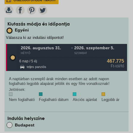
W
Kiutazás módja és időpontja
Egyéni
Válassza ki az indulási időpontot!
-
2026. augusztus
31.
2026. szeptember
5.
HÉTFŐ
SZOMBAT
467.775
6 nap / 5 éj
Ft-tól/fő
teljes panziós
A naptárban szereplő árak minden esetben az adott napon
foglalható legjobb alapárat jelölik és egy főre vonatkoznak!
Jelölések:
Nem foglalható
Foglalható dátum
Akciós ajánlat
Legjobb ár
Indulás helyszíne
Budapest