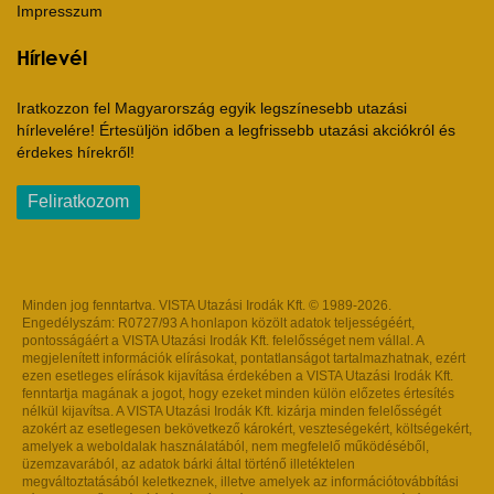
Impresszum
Hírlevél
Iratkozzon fel Magyarország egyik legszínesebb utazási
hírlevelére! Értesüljön időben a legfrissebb utazási akciókról és
érdekes hírekről!
Feliratkozom
Minden jog fenntartva. VISTA Utazási Irodák Kft. © 1989-2026.
Engedélyszám: R0727/93 A honlapon közölt adatok teljességéért,
pontosságáért a VISTA Utazási Irodák Kft. felelősséget nem vállal. A
megjelenített információk elírásokat, pontatlanságot tartalmazhatnak, ezért
ezen esetleges elírások kijavítása érdekében a VISTA Utazási Irodák Kft.
fenntartja magának a jogot, hogy ezeket minden külön előzetes értesítés
nélkül kijavítsa. A VISTA Utazási Irodák Kft. kizárja minden felelősségét
azokért az esetlegesen bekövetkező károkért, veszteségekért, költségekért,
amelyek a weboldalak használatából, nem megfelelő működéséből,
üzemzavarából, az adatok bárki által történő illetéktelen
megváltoztatásából keletkeznek, illetve amelyek az információtovábbítási