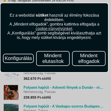
5.nap: látogatás Dürnsteinben 14 630,00 Ft/fő
5.nap: Melk: látogatás az Apátságban 23 485,00 Ft/fő
Sztornó biztosítás (10% önrész)
Sztornó biztosítás (20% önrész)
Ez a weboldal
sütiket
használ az élmény fokozása
érdekében.
A „Mindent elfogadok”, gombra kattintva elfogadja a
cookie-irányelvünket
.
* A választható szolgáltatások indulási időpontonként eltérőek
A „Konfigurálás” gomb segítségével kiválaszthatja azt
lehetnek.
is, hogy mely sütiket kívánja engedélyezni.
Folyami hajóút - Budapesttől Passauig - MS
Mindent
Mindent
Konfigurálás
France hasonló utazások
elutasítok
elfogadok
Folyami hajóút - Budapesttől Passauig - MS Modigliani
Németország, Passau
362.670 Ft-tól/fő
Folyami hajóút - Adventi fények a Dunán - nickoVision
Németország, Passau
239.855 Ft-tól/fő
Folyami hajóút - A Vaskapu-szoros Budapesttől Oltenitáig - MS Vivaldi, MS L'Europe
Románia, Tulcsa