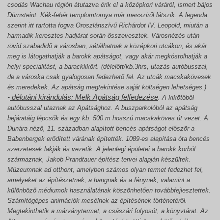
csodás Wachau régión átutazva érik el a középkori váráról, ismert bájos
Dürnsteint. Kék-fehér templomtornya már messziről látszik. A legenda
szerint itt tartotta fogva Oroszlánszívű Richárdot IV. Leopold, miután a
harmadik keresztes hadjárat során összevesztek. Városnézés után
rövid szabadidő a városban, sétálhatnak a középkori utcákon, és akár
meg is látogathatják a barokk apátságot, vagy akár megkóstolhatják a
helyi specialitást, a baracklikőrt. (délelőtt/kb.3hrs, utazás autóbusszal,
de a városka csak gyalogosan fedezhető fel. Az utcák macskakövesek
és meredekek. Az apátság megtekintése saját költségen lehetséges.)
-
délutáni kirándulás: Melk Apátság felfedezése
.
A kikötőből
autóbusszal utaznak az Apátsághoz. A buszparkolóból az apátság
bejáratáig lépcsők és egy kb. 500 m hosszú macskaköves út vezet. A
Dunára néző, 11. században alapított bencés apátságot először a
Babenbergek erődített várának építették. 1089-es alapítása óta bencés
szerzetesek lakják és vezetik. A jelenlegi épületei a barokk korból
származnak, Jakob Prandtauer építész tervei alapján készültek.
Múzeumnak ad otthont, amelyben számos olyan termet fedezhet fel,
amelyeket az építészetnek, a hangnak és a fénynek, valamint a
különböző médiumok használatának köszönhetően továbbfejlesztettek.
Számítógépes animációk mesélnek az építésének történetéről.
Megtekinthetik a márványtermet, a császári folyosót, a könyvtárat. Az