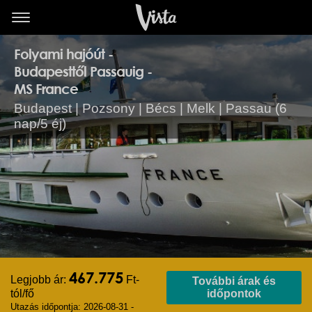
Folyami hajóút -
Budapesttől Passauig -
MS France
Budapest | Pozsony | Bécs | Melk | Passau (6
nap/5 éj)
467.775
Legjobb ár:
Ft-
További árak és
tól/fő
időpontok
Utazás időpontja: 2026-08-31 -