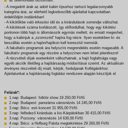
az útlemondási biztosítást.
- A megadott árak az adott kabin típushoz tartozó legalacsonyabb
kategória árai, az elérhető legkedvezőbb ajánlattal kapcsolatban
érdeklődjön irodáinkban!
- A kikötőkbe való érkezési idő és a kirándulások sorrendje változhat.
- A kikötések száma korlátozott, így előfordulhat, hogy egy kikötési
pontonon több hajó is állomásozik egymás mellett, és emiatt megeshet,
hogy a kabinjuk a „szomszéd” hajóra fog nézni. Ilyen esetekben ki- és
beszállás esetén a hajón/hajókon kell keresztül menniük.
- A fakultatív programok ára helyszíni megrendelés esetén magasabb. A
fakultatív programok egy részére a helyszínen nem lehet jelentkezni!
- A részvételi díjak esetenként változhatnak, a hajó foglaltsága vagy
egyéb akciók illetőleg a hajótársaság módosításai szerint. Az aktuálisan
érvényes részvételi díj miatt, kérjük, forduljanak Kollégáinkhoz.
Ajánlatunkat a hajótársaság foglalási rendszere alapján készítjük el.
Felárak*:
1.nap: Budapest: folklór show 19 250,00 Ft/fő
2.nap: Budapest: panoráma városnézés 14 245,00 Ft/fő
3.nap: Bécs: esti koncert 31 955,00 Ft/fő
3.nap: felfedező kiránduás a kis-Kárpátokban 30 415,00 Ft/fő
3.nap: Pozsony: városnézés 14 630,00 Ft/fő
4.nap: Bécs: a Hofburg Palota megtekintése 29 260,00 Ft/fő