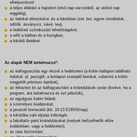
elhelyezéssel
a teljes ellátást a hajóúton (első nap vacsorától, az utolsó nap
reggeliig),
az italokat étkezéskor, és a bárokban (sör, bor, egyes röviditalok,
üdítők, ásványvíz, kávé, tea),
a fedélzeti szórakozási lehetőségeket,
a wifit a bárban és a loungban,
a kikötői illetéket.
Az alapár NEM tartalmazza*:
az italfogyasztás egy részét a fedélzeten (a külön itallapon található
italokat: pl. pezsgőt, a borlapon szereplő borokat, valamint a külön
megjelölt prémium italokat),
az étkezést és az italfogyasztást a kirándulások során (kivéve, ha a
program, ára tartalmazza és ezt jeleztük),
az egyágyas kabin felárat,
a személyes kiadásokat,
a javasolt borravalót (kb. 10-13 EUR/fő/nap),
a kikötőbe való eljutás költségét,
a fakultatív parti kirándulásokat (melyek befizethetők előre
irodánkban, vagy a fedélzeten),
az utas biztosítást,