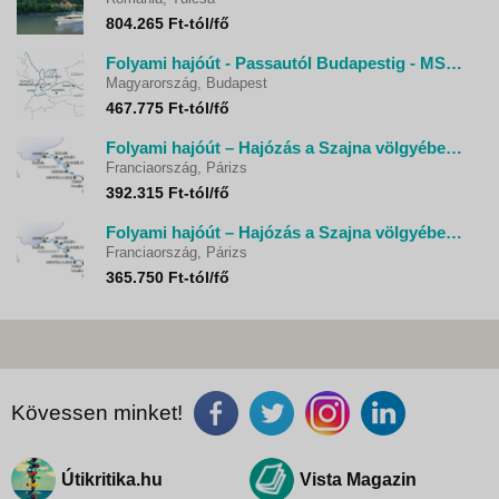
804.265 Ft-tól/fő
Folyami hajóút - Passautól Budapestig - MS France
Magyarország, Budapest
467.775 Ft-tól/fő
Folyami hajóút – Hajózás a Szajna völgyében - MS Renoir
Franciaország, Párizs
392.315 Ft-tól/fő
Folyami hajóút – Hajózás a Szajna völgyében - MS Seine Princess
Franciaország, Párizs
365.750 Ft-tól/fő
Kövessen minket!
Útikritika.hu
Vista Magazin