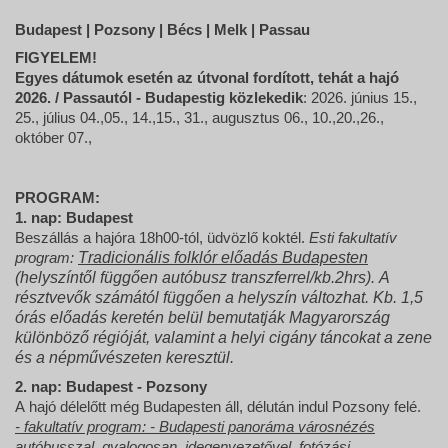
Budapest | Pozsony | Bécs | Melk | Passau
FIGYELEM!
Egyes dátumok esetén az útvonal fordított, tehát a hajó
2026. / Passautól - Budapestig közlekedik
:
2026. június 15.,
25., július 04.,05., 14.,15., 31., augusztus 06., 10.,20.,26.,
október 07.,
PROGRAM:
1. nap: Budapest
Beszállás a hajóra 18h00-tól, üdvözlő koktél.
Esti fakultatív
program:
T
r
adicionális folklór előadás Budapesten
(helyszíntől függően autóbusz transzferrel/kb.2hrs). A
résztvevők számától függően a helyszín változhat. Kb. 1,5
órás előadás keretén belül bemutatják Magyarország
különböző régióját, valamint a helyi cigány táncokat a zene
és a népművészeten keresztül.
2. nap: Budapest - Pozsony
A hajó délelőtt még Budapesten áll, délután indul Pozsony felé.
- fakultatív program: - Budapesti panoráma városnézés
autóbusszal, gyalogosan, idegenvezetővel, fotózási