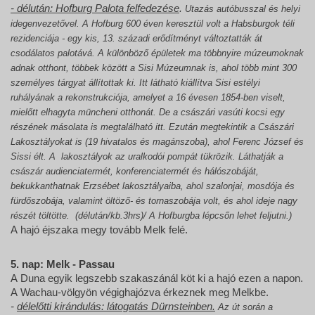
- délután: Hofburg Palota felfedezése
.
Utazás autóbusszal és helyi
idegenvezetővel. A Hofburg 600 éven keresztül volt a Habsburgok téli
rezidenciája - egy kis, 13. századi erődítményt változtatták át
csodálatos palotává. A különböző épületek ma többnyire múzeumoknak
adnak otthont, többek között a Sisi Múzeumnak is, ahol több mint 300
személyes tárgyat állítottak ki. Itt látható kiállítva Sisi estélyi
ruhályának a rekonstrukciója, amelyet a 16 évesen 1854-ben viselt,
mielőtt elhagyta müncheni otthonát. De a császári vasúti kocsi egy
részének másolata is megtalálható itt. Ezután megtekintik a Császári
Lakosztályokat is (19 hivatalos és magánszoba), ahol Ferenc József és
Sissi élt. A lakosztályok az uralkodói pompát tükrözik. Láthatják a
császár audienciatermét, konferenciatermét és hálószobáját,
bekukkanthatnak Erzsébet lakosztályaiba, ahol szalonjai, mosdója és
fürdőszobája, valamint öltöző- és tornaszobája volt, és ahol ideje nagy
részét töltötte. (délután/kb.3hrs)/ A Hofburgba lépcsőn lehet feljutni.)
A hajó éjszaka megy tovább Melk felé.
5. nap: Melk - Passau
A Duna egyik legszebb szakaszánál köt ki a hajó ezen a napon.
A Wachau-völgyön végighajózva érkeznek meg Melkbe.
-
délelőtti kirándulás: látogatás Dürnsteinben.
Az út során a