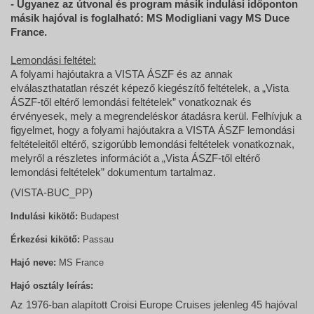
- Ugyanez az útvonal és program másik indulási időponton
másik hajóval is foglalható: MS Modigliani vagy MS Duce
France.
Lemondási feltétel:
A folyami hajóutakra a VISTA ÁSZF és az annak
elválaszthatatlan részét képező kiegészítő feltételek, a „Vista
ÁSZF-től eltérő lemondási feltételek” vonatkoznak és
érvényesek, mely a megrendeléskor átadásra kerül. Felhívjuk a
figyelmet, hogy a folyami hajóutakra a VISTA ÁSZF lemondási
feltételeitől eltérő, szigorúbb lemondási feltételek vonatkoznak,
melyről a részletes információt a „Vista ÁSZF-től eltérő
lemondási feltételek” dokumentum tartalmaz.
(VISTA-BUC_PP)
Indulási kikötő:
Budapest
Érkezési kikötő:
Passau
Hajó neve:
MS France
Hajó osztály leírás:
Az 1976-ban alapított Croisi Europe Cruises jelenleg 45 hajóval