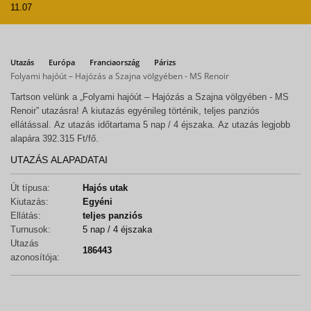
11.07
Utazás
Európa
Franciaország
Párizs
Folyami hajóút – Hajózás a Szajna völgyében - MS Renoir
Tartson velünk a „Folyami hajóút – Hajózás a Szajna völgyében - MS
Renoir” utazásra! A kiutazás egyénileg történik, teljes panziós
ellátással. Az utazás időtartama 5 nap / 4 éjszaka. Az utazás legjobb
alapára 392.315 Ft/fő.
UTAZÁS ALAPADATAI
Út típusa:
Hajós utak
Kiutazás:
Egyéni
Ellátás:
teljes panziós
Turnusok:
5 nap / 4 éjszaka
Utazás
186443
azonosítója: