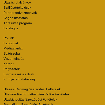
Utazási utalványok
Szállásértékelések
Partnerkedvezmények
Céges utaztatás
Törzsutas program
Katalógus
Rólunk
Kapcsolat
Médiaajánlat
Sajtószoba
Viszonteladás
Karrier
Pályázatok
Elismerések és díjak
Környezettudatosság
Utazási Csomag Szerződési Feltételek
Útlemondás-biztosítás Szerződési Feltételek
Utasbiztosítás Szerződési Feltételek
Repülőjegy Szerződési Feltételek