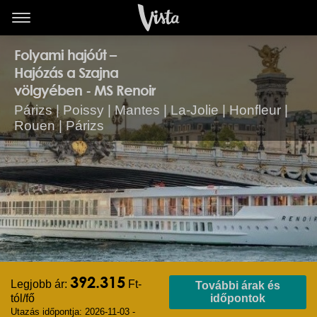
Folyami hajóút –
Hajózás a Szajna
völgyében - MS Renoir
Párizs | Poissy | Mantes | La-Jolie | Honfleur |
Rouen | Párizs
392.315
Legjobb ár:
Ft-
További árak és
tól/fő
időpontok
Utazás időpontja: 2026-11-03 -