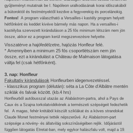
gyűjteményt mutatnak be I. Napóleon
uralkodásának korai időszakából
a bútoroktól és festményektől kezdve a fegyverekig és porcelánokig.
Fontos!
A program választható a Versailles-i kastély program helyett
hétfőnként és keddet kivéve bármely más napon. Ha a versailles-i
kastélyba szervezett kiránduláson a 25 fős minimum létszám nem jön
össze, akkor ez a program kerül megszervezésre helyette.
Visszatérve a hajófedélzetre, hajózás Honfleur felé.
* Amennyiben a minimum 25 fős csoportlétszám nem jön
össze, ezt a kirándulást a Château de Malmaison látogatása
váltja fel (csak hétfőnként).
3. nap: Honfleur
Fakultatív kirándulások
Honfleurben idegenvezetéssel.
- klasszikus program (délután): séta a La Côte d'Albâtre mentén
sziklák és falvak között. (kb.4 hrs)
Honfleurből autóbusszal utazás az Alabástrom-partra, ahol a Pays de
Caux és a Szajna torkolatvidékének a természeti szépségeit fedezhetik
fel. A magas, fehér krétából készült sziklákat és a köves strandokat
Claude Monet festményei tették népszerűvé. Az Alabástrom-part
szépsége a növény- és állatvilág sokszínűségében rejlik. Időjárástól
függően látogatás Etretat-ban, mely egykor halászfalu volt, majd a 19.