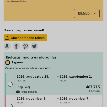
emlékeztetőként.
Elküldöm
Ossza meg ismerőseivel!
Utazóböröndbe rakom
W
Kiutazás módja és időpontja
Egyéni
Válassza ki az indulási időpontot!
-
2026. augusztus
28.
2026. szeptember
1.
PÉNTEK
KEDD
407.715
5 nap / 4 éj
Ft-tól/fő
teljes panziós
-
2026. november
3.
2026. november
7.
KEDD
SZOMBAT