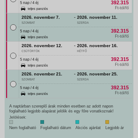
392.315
5 nap / 4 éj
Ft-tól/fő
teljes panziós
-
2026. november
7.
2026. november
11.
SZOMBAT
SZERDA
392.315
5 nap / 4 éj
Ft-tól/fő
teljes panziós
-
2026. november
12.
2026. november
16.
CSÜTÖRTÖK
HÉTFŐ
392.315
5 nap / 4 éj
Ft-tól/fő
teljes panziós
-
2026. november
21.
2026. november
25.
SZOMBAT
SZERDA
392.315
5 nap / 4 éj
Ft-tól/fő
teljes panziós
A naptárban szereplő árak minden esetben az adott napon
foglalható legjobb alapárat jelölik és egy főre vonatkoznak!
Jelölések:
Nem foglalható
Foglalható dátum
Akciós ajánlat
Legjobb ár