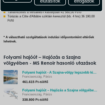
elutasítok
elfogadok
Tárlatvezetés a Château de Malmaison kastélyban (kb. 3 hrs) 27
720,00 Ft/fő
Tárlatvezetés a versailles-i kastélyban 41 580,00 Ft/fő
Túrázás a Côte d'Albâtre szikláin keresztül (kb. 4 hrs) 36 190,00
Ft/fő
* A választható szolgáltatások indulási időpontonként eltérőek
lehetnek.
Folyami hajóút – Hajózás a Szajna
völgyében - MS Renoir hasonló utazások
Folyami hajóút - A Szajna-völgy legszebb kikötői - Ms Botticelli
Franciaország, Párizs
461.615 Ft-tól/fő
Folyami hajóút – Hajózás a Szajna völgyében - MS Botticelli
Franciaország, Párizs
338.800 Ft-tól/fő