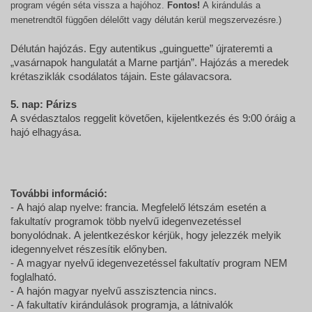
program végén séta vissza a hajóhoz.
Fontos!
A kirándulás a
menetrendtől függően délelőtt vagy délután kerül megszervezésre.)
Délután hajózás. Egy autentikus „guinguette” újrateremti a
„vasárnapok hangulatát a Marne partján”. Hajózás a meredek
krétasziklák csodálatos tájain. Este gálavacsora.
5. nap: Párizs
A svédasztalos reggelit követően, kijelentkezés és 9:00 óráig a
hajó elhagyása.
További információ:
- A hajó alap nyelve: francia. Megfelelő létszám esetén a
fakultatív programok több nyelvű idegenvezetéssel
bonyolódnak. A jelentkezéskor kérjük, hogy jelezzék melyik
idegennyelvet részesítik előnyben.
- A magyar nyelvű idegenvezetéssel fakultatív program NEM
foglalható.
- A hajón magyar nyelvű asszisztencia nincs.
- A fakultatív kirándulások programja, a látnivalók