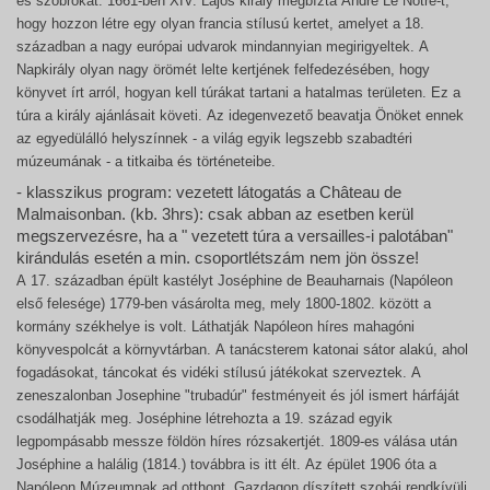
és szobrokat. 1661-ben XIV. Lajos király megbízta André Le Nôtre-t,
hogy hozzon létre egy olyan francia stílusú kertet, amelyet a 18.
században a nagy európai udvarok mindannyian megirigyeltek. A
Napkirály olyan nagy örömét lelte kertjének felfedezésében, hogy
könyvet írt arról, hogyan kell túrákat tartani a hatalmas területen. Ez a
túra a király ajánlásait követi. Az idegenvezető beavatja Önöket ennek
az egyedülálló helyszínnek - a világ egyik legszebb szabadtéri
múzeumának - a titkaiba és történeteibe.
- klasszikus program: vezetett látogatás a Château de
Malmaisonban. (kb. 3hrs): csak abban az esetben kerül
megszervezésre, ha a " vezetett túra a versailles-i palotában"
kirándulás esetén a min. csoportlétszám nem jön össze!
A 17. században épült kastélyt Joséphine de Beauharnais (Napóleon
első felesége) 1779-ben vásárolta meg, mely 1800-1802. között a
kormány székhelye is volt. Láthatják Napóleon híres mahagóni
könyvespolcát a környvtárban. A tanácsterem katonai sátor alakú, ahol
fogadásokat, táncokat és vidéki stílusú játékokat szerveztek. A
zeneszalonban Josephine "trubadúr" festményeit és jól ismert hárfáját
csodálhatják meg. Joséphine létrehozta a 19. század egyik
legpompásabb messze földön híres rózsakertjét. 1809-es válása után
Joséphine a halálig (1814.) továbbra is itt élt. Az épület 1906 óta a
Napóleon Múzeumnak ad otthont. Gazdagon díszített szobái rendkívüli