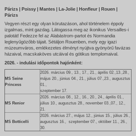
Párizs | Poissy | Mantes | La-Jolie | Honfleur | Rouen |
Párizs
Vegyen részt egy olyan körutazáson, ahol történelem éppoly
izgalmas, mint gazdag. Látogassa meg az ikonikus Versailles-i
palotát! Fedezze fel az Alabástrom-partot és Normandia
leglenyűgözőbb tájait. Sétáljon Rouenben, mely egy igazi
múzeumváros, emlékezetes élményt nyújtva gyönyörű favázas
házaival, macskaköves utcáival és gótikus templomaival.
2026. - indulási időpontok hajónként:
2026. március 09., 13., 17., 21., április 02.,13.,28.,
MS Seine
május 20., június 04., 21., július 07.,23., augusztus
Princess
01.,
szeptember 17.
2026. március 08., 12., 16., 20., 24., április 01.,
MS Renior
július 10., augusztus 28., november 03.,07., 12.,
21.
2026. március 27., május 12., június 15., július 26.,
MS Botticelli
augusztus 16., szeptember 07., október 11., 26.,
30.