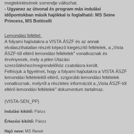
megtekintésének sorrendje változhat.
- Ugyanez az útvonal és program más indulási
időpontokban másik hajókkal is foglalható: MS Seine
Princess, MS Botticelli
Lemondási feltétel:
A folyami hajóutakra a VISTA ÁSZF és az annak
elválaszthatatlan részét képező kiegészítő feltételek, a „Vista
ÁSZF-től eltérő lemondási feltételek” vonatkoznak és
érvényesek, mely a jelen Utazási
szerződéshez/megrendelőhöz csatolásra került.
Felhívjuk a figyelmet, hogy a folyami hajóutakra a VISTA ÁSZF
lemondási feltételeitől eltérő, szigorúbb lemondási feltételek
vonatkoznak, melyről a részletes információt a „Vista ÁSZF-től
eltérő lemondási feltételek” dokumentum tartalmaz.
(VISTA-SEN_PP)
Indulási kikötő:
Párizs
Érkezési kikötő:
Párizs
Hajó neve:
MS Renoir