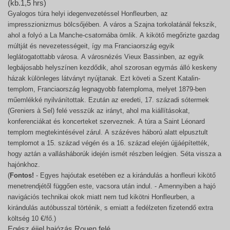
(kb.1,5 hrs)
Gyalogos túra helyi idegenvezetéssel Honfleurben, az
impresszionizmus bölcsőjében. A város a Szajna torkolatánál fekszik,
ahol a folyó a La Manche-csatornába ömlik. A kikötő megőrizte gazdag
múltját és nevezetességeit, így ma Franciaország egyik
leglátogatottabb városa. A városnézés Vieux Bassinben, az egyik
legbájosabb helyszínen kezdődik, ahol szorosan egymás álló keskeny
házak különleges látványt nyújtanak. Ezt követi a Szent Katalin-
templom, Franciaország legnagyobb fatemploma, melyet 1879-ben
műemlékké nyilvánítottak. Ezután az eredeti, 17. századi sótermek
(Greniers à Sel) felé vesszük az irányt, ahol ma kiállításokat,
konferenciákat és koncerteket szerveznek. A túra a Saint Léonard
templom megtekintésével zárul. A százéves háború alatt elpusztult
templomot a 15. század végén és a 16. század elején újjáépítették,
hogy aztán a vallásháborúk idején ismét részben leégjen. Séta vissza a
hajónkhoz.
(
Fontos!
- Egyes hajóutak esetében ez a kirándulás a honfleuri kikötő
menetrendjétől függően este, vacsora után indul. - Amennyiben a hajó
navigációs technikai okok miatt nem tud kikötni Honfleurben, a
kirándulás autóbusszal történik, s emiatt a fedélzeten fizetendő extra
költség 10 €/fő.)
Egész éjjel hajózás Rouen felé.