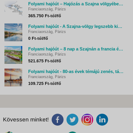
Folyami hajóút – Hajózás a Szajna völgyében - MS Seine Princess
Franciaország, Párizs
365.750 Ft-tól/fő
Folyami hajóút - A Szajna-völgy legszebb kikötői - Ms Seine Princess
Franciaország, Párizs
0 Ft-tól/fő
Folyami hajóút – 8 nap a Szajnán a francia életstílus jegyében - MS Seine Comtesse
Franciaország, Párizs
521.675 Ft-tól/fő
Folyami hajóút - 80-as évek témájú zenés, táncos hétvége a Szajnán - MS Seine Princess
Franciaország, Párizs
109.725 Ft-tól/fő
Kövessen minket!