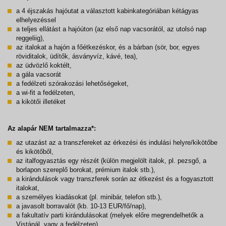
a 4 éjszakás hajóutat a választott kabinkategóriában kétágyas
elhelyezéssel
a teljes ellátást a hajóúton (az első nap vacsorától, az utolsó nap
reggeliig),
az italokat a hajón a főétkezéskor, és a bárban (sör, bor, egyes
röviditalok, üdítők, ásványvíz, kávé, tea),
az üdvözlő koktélt,
a gála vacsorát
a fedélzeti szórakozási lehetőségeket,
a wi-fit a fedélzeten,
a kikötői illetéket
Az alapár NEM tartalmazza*:
az utazást az a transzfereket az érkezési és indulási helyre/kikötőbe
és kikötőből,
az italfogyasztás egy részét (külön megjelölt italok, pl. pezsgő, a
borlapon szereplő borokat, prémium italok stb.),
a kirándulások vagy transzferek során az étkezést és a fogyasztott
italokat,
a személyes kiadásokat (pl. minibár, telefon stb.),
a javasolt borravalót (kb. 10-13 EUR/fő/nap),
a fakultatív parti kirándulásokat (melyek előre megrendelhetők a
Vistánál, vagy a fedélzeten),