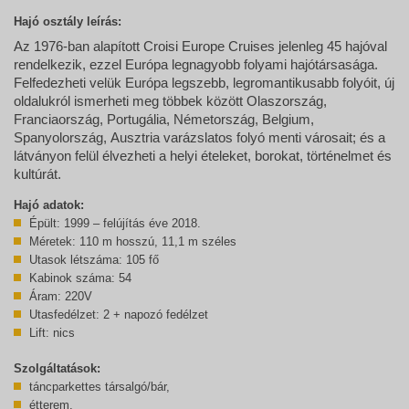
Hajó osztály leírás:
Az 1976-ban alapított Croisi Europe Cruises jelenleg 45 hajóval
rendelkezik, ezzel Európa legnagyobb folyami hajótársasága.
Felfedezheti velük Európa legszebb, legromantikusabb folyóit, új
oldalukról ismerheti meg többek között Olaszország,
Franciaország, Portugália, Németország, Belgium,
Spanyolország, Ausztria varázslatos folyó menti városait; és a
látványon felül élvezheti a helyi ételeket, borokat, történelmet és
kultúrát.
Hajó adatok:
Épült: 1999 – felújítás éve 2018.
Méretek: 110 m hosszú, 11,1 m széles
Utasok létszáma: 105 fő
Kabinok száma: 54
Áram: 220V
Utasfedélzet: 2 + napozó fedélzet
Lift: nics
Szolgáltatások:
táncparkettes társalgó/bár,
étterem,