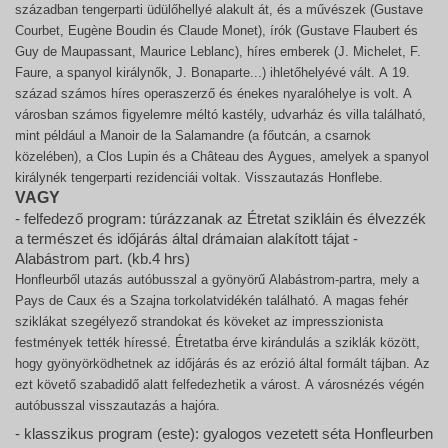
században tengerparti üdülőhellyé alakult át, és a művészek (Gustave
Courbet, Eugène Boudin és Claude Monet), írók (Gustave Flaubert és
Guy de Maupassant, Maurice Leblanc), híres emberek (J. Michelet, F.
Faure, a spanyol királynők, J. Bonaparte...) ihletőhelyévé vált. A 19.
század számos híres operaszerző és énekes nyaralóhelye is volt. A
városban számos figyelemre méltó kastély, udvarház és villa található,
mint például a Manoir de la Salamandre (a főutcán, a csarnok
közelében), a Clos Lupin és a Château des Aygues, amelyek a spanyol
királynék tengerparti rezidenciái voltak. Visszautazás Honflebe.
VAGY
- felfedező program: túrázzanak az Étretat szikláin és élvezzék
a természet és időjárás által drámaian alakított tájat -
Alabástrom part. (kb.4 hrs)
Honfleurből utazás autóbusszal a gyönyörű Alabástrom-partra, mely a
Pays de Caux és a Szajna torkolatvidékén található. A magas fehér
sziklákat szegélyező strandokat és köveket az impresszionista
festmények tették híressé. Étretatba érve kirándulás a sziklák között,
hogy gyönyörködhetnek az időjárás és az erózió által formált tájban. Az
ezt követő szabadidő alatt felfedezhetik a várost. A városnézés végén
autóbusszal visszautazás a hajóra.
- klasszikus program (este): gyalogos vezetett séta Honfleurben