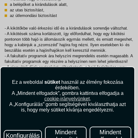
a belépőket a kirándulások alatt,
az utas biztosítást,
az útlemondási biztosítást
- A kikötőkbe való érkezési idő és a kirándulások sorrendje változhat.
- A kikötések száma korlátozott, így előfordulhat, hogy egy kikötési
pontonon több hajó is állomásozik egymás mellett, és emiatt megeshet,
hogy a kabinjuk a „szomszéd” hajóra fog nézni. Ilyen esetekben ki- és
beszállás esetén a hajón/hajókon kell keresztül menniük.
- A fakultatív programok ára helyszíni megrendelés esetén magasabb. A
fakultatív programok egy részére a helyszínen nem lehet jelentkezni!
- A részvételi díjak esetenként változhatnak, a hajó foglaltsága vagy
egyéb akciók illetőleg a hajótársaság módosításai szerint. Az aktuálisan
érvényes részvételi díj miatt, kérjük, forduljanak Kollégáinkhoz.
Ez a weboldal
sütiket
használ az élmény fokozása
Ajánlatunkat a hajótársaság foglalási rendszere alapján készítjük el.
érdekében.
A „Mindent elfogadok”, gombra kattintva elfogadja a
cookie-irányelvünket
.
Felárak*:
A „Konfigurálás” gomb segítségével kiválaszthatja azt
Az Alabaster part felfedezése (kb. 4 hrs) 33 110,00 Ft/fő
is, hogy mely sütiket kívánja engedélyezni.
Honfleur városnézés idegenvezetéssel (kb. 1h30) 9 240,00 Ft/fő
Rouen városnézés idegenvezetéssel (kb. 2 hrs) 9 240,00 Ft/fő
Séta a versailles-i kastély kertjeiben 37 730,00 Ft/fő
Mindent
Mindent
Sztornó biztosítás (10% önrész)
Konfigurálás
Sztornó biztosítás (20% önrész)