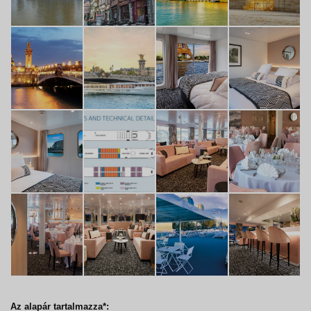
Az alapár tartalmazza*: