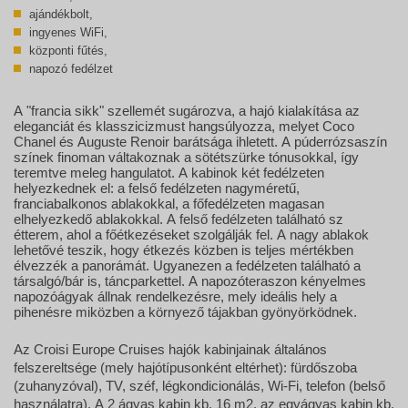
ajándékbolt,
ingyenes WiFi,
központi fűtés,
napozó fedélzet
A "francia sikk" szellemét sugározva, a hajó kialakítása az
eleganciát és klasszicizmust hangsúlyozza, melyet Coco
Chanel és Auguste Renoir barátsága ihletett. A púderrózsaszín
színek finoman váltakoznak a sötétszürke tónusokkal, így
teremtve meleg hangulatot. A kabinok két fedélzeten
helyezkednek el: a felső fedélzeten nagyméretű,
franciabalkonos ablakokkal, a főfedélzeten magasan
elhelyezkedő ablakokkal. A felső fedélzeten található sz
étterem, ahol a főétkezéseket szolgálják fel. A nagy ablakok
lehetővé teszik, hogy étkezés közben is teljes mértékben
élvezzék a panorámát. Ugyanezen a fedélzeten található a
társalgó/bár is, táncparkettel. A napozóteraszon kényelmes
napozóágyak állnak rendelkezésre, mely ideális hely a
pihenésre miközben a környező tájakban gyönyörködnek.
Az Croisi Europe Cruises hajók kabinjainak általános
felszereltsége (mely hajótípusonként eltérhet): fürdőszoba
(zuhanyzóval), TV, széf, légkondicionálás, Wi-Fi, telefon (belső
használatra).
A 2 ágyas kabin kb. 16 m2, az egyágyas kabin kb.