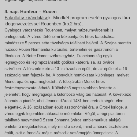
4. nap: Honfeur – Rouen
Fakultatív kiránduláso
k. Mindkét program esetén gyalogos túra
idegenvezetéssel Rouenben (kb.2 hrs).
Gyalogos városnézés Rouenben, melyet múzeumvárosnak is
emlegetnek. A város történelmi központja és híres katedrálisa
mindössze 5 perces séta távolságra található hajótól. A Szajna mentén
húzódó Rouen Normandia kulturális, történelmi és gasztronómiai
fővárosa.
A Notre-Dame székesegyház, Franciaország egyik
legnagyobb és legimpozánsabb gótikus katedrálisa, az óváros
szívében. A főszerkezete a 13. században épült, de az épületet a 16.
századig nem fejezték be. A bonyolult homlokzata különleges, melyet
Monet újra és újra megfestett. A főbejáratán Monet híres
festménysorozata látható. Különböző napszakokban festette a
jelenetet, hogy megragadja a különböző világítás hatásait. A következő
állomás a piactér, ahol Jeanne d'Arcot 1431-ben eretnekségért élve
elégették. A 16. században épült asztronómiai óra, a Gros-Horloge, a
város egyik legemblematikusabb műemléke. Végül, a régi piactéren
található nagyméretű Szent Johanna (város emblematikus alakja
)
emlékmű megtekintése, mely mind a szent, mind a hősnő tiszteletére
épült, akit a franciák május második vasárnapján ünnepelnek. A