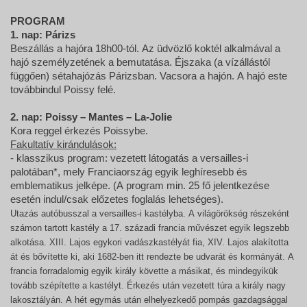
PROGRAM
1. nap: Párizs
Beszállás a hajóra 18h00-tól. Az üdvözlő koktél alkalmával a
hajó személyzetének a bemutatása. Éjszaka (a vízállástól
függően) sétahajózás Párizsban. Vacsora a hajón. A hajó este
továbbindul Poissy felé.
2. nap: Poissy – Mantes – La-Jolie
Kora reggel érkezés Poissybe.
Fakultatív kirándulások:
- klasszikus program: vezetett látogatás a versailles-i
palotában*, mely Franciaország egyik leghíresebb és
emblematikus jelképe. (A program min. 25 fő jelentkezése
esetén indul/csak előzetes foglalás lehetséges).
Utazás autóbusszal a versailles-i kastélyba. A világörökség részeként
számon tartott kastély a 17. századi francia művészet egyik legszebb
alkotása. XIII. Lajos egykori vadászkastélyát fia, XIV. Lajos alakította
át és bővítette ki, aki 1682-ben itt rendezte be udvarát és kormányát. A
francia forradalomig egyik király követte a másikat, és mindegyikük
tovább szépítette a kastélyt. Érkezés után vezetett túra a király nagy
lakosztályán. A hét egymás után elhelyezkedő pompás gazdagsággal