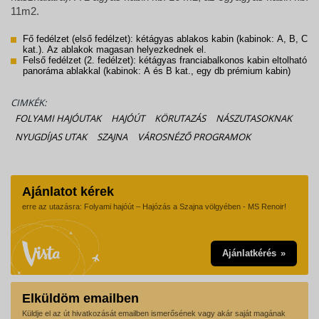
11m2.
Fő fedélzet (első fedélzet): kétágyas ablakos kabin (kabinok: A, B, C
kat.). Az ablakok magasan helyezkednek el.
Felső fedélzet (2. fedélzet): kétágyas franciabalkonos kabin eltolható
panoráma ablakkal (kabinok: A és B kat., egy db prémium kabin)
CIMKÉK:
FOLYAMI HAJÓUTAK
HAJÓÚT
KÖRUTAZÁS
NÁSZUTASOKNAK
NYUGDÍJAS UTAK
SZAJNA
VÁROSNÉZŐ PROGRAMOK
Ajánlatot kérek
erre az utazásra: Folyami hajóút – Hajózás a Szajna völgyében - MS Renoir!
Ajánlatkérés
Elküldöm emailben
Küldje el az út hivatkozását emailben ismerősének vagy akár saját magának