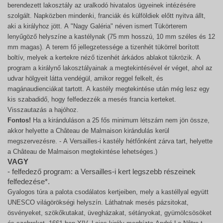
berendezett lakosztály az uralkodó hivatalos ügyeinek intézésére
szolgált. Napközben mindenki, franciák és külföldiek előtt nyitva állt,
aki a királyhoz jött. A "Nagy Galéria" néven ismert Tükörterem
lenyűgöző helyszíne a kastélynak (75 mm hosszú, 10 mm széles és 12
mm magas). A terem fő jellegzetessége a tizenhét tükörrel borított
boltív, melyek a kertekre néző tizenhét árkádos ablakot tükrözik. A
program a királynő lakosztályainak a megtekintésével ér véget, ahol az
udvar hölgyeit látta vendégül, amikor reggel felkelt, és
magánaudienciákat tartott. A kastély megtekintése után még lesz egy
kis szabadidő, hogy felfedezzék a mesés francia kerteket.
Visszautazás a hajóhoz.
Fontos!
Ha a kiránduláson a 25 fős minimum létszám nem jön össze,
akkor helyette a Château de Malmaison kirándulás kerül
megszervezésre. - A Versailles-i kastély hétfőnként zárva tart, helyette
a Château de Malmaison megtekintése lehetséges.)
VAGY
- felfedező program: a Versailles-i kert legszebb részeinek
felfedezése*.
Gyalogos túra a palota csodálatos kertjeiben, mely a kastéllyal együtt
UNESCO világörökségi helyszín. Láthatnak mesés pázsitokat,
ösvényeket, szökőkutakat, üvegházakat, sétányokat, gyümölcsösöket