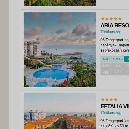
ARIA RESO
Törökország
,
05 Tengerpart homokos-kavicsos, helyenként sziklás tengerpart
Konakli
napágyak, napernyők
szórakozás ingy
műsorok fitneszte
AUG
SZEPT
O
játékok 07 Sport
DEC
JAN
F
ÁPR
MÁJ
J
EFTALIA V
Törökország
,
05 Tengerpart la
Konakli
sziklás) kb 50 m 