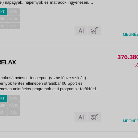
 el) napágyak, napernyők és matracok ingyenesen,
ó ellenében strandbár zuhanyzó öltözőkabinok 06 Sport
KT
NOV
gyenesen...
EBR
MÁRC
ÚN
JÚL
MEGNÉ
376.38
RELAX
mokos/kavicsos tengerpart (vízbe lépve sziklás)
rnyők térítés ellenében strandbár 06 Sport és
enesen animációs programok esti programok törökfürdő
rem strandröplabda asztalitenisz darts 07 Sport és
KT
NOV
s ellenében...
EBR
MÁRC
ÚN
JÚL
MEGNÉ