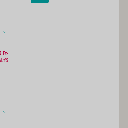
ZEM
0
Ft
ZEM