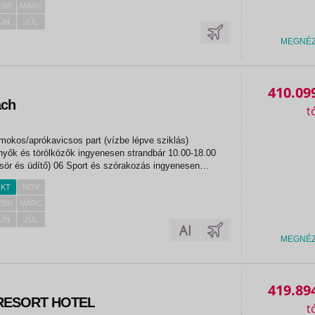
EBR
MÁRC
ÚN
JÚL
MEGNÉ
410.09
ach
mokos/aprókavicsos part (vízbe lépve sziklás)
yők és törölközők ingyenesen strandbár 10.00-18.00
 sör és üdítő) 06 Sport és szórakozás ingyenesen
mok fitneszterem törökfürdő (kezelések térítés
KT
NOV
itenisz strandröplabda...
EBR
MÁRC
ÚN
JÚL
MEGNÉ
419.89
 RESORT HOTEL