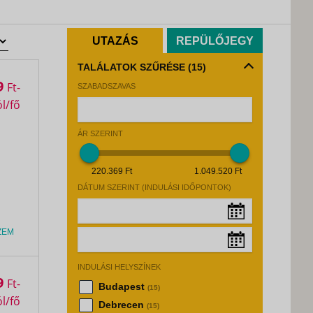
UTAZÁS
REPÜLŐJEGY
TALÁLATOK SZŰRÉSE
(15)
9
Ft
SZABADSZAVAS
ÁR SZERINT
220.369 Ft
1.049.520 Ft
DÁTUM SZERINT (INDULÁSI IDŐPONTOK)
ZEM
Augusztus, 2026
»
INDULÁSI HELYSZÍNEK
Hé
Ke
Sz
Cs
Pé
Sz
Va
Augusztus, 2026
»
9
Ft
Budapest
(15)
27
28
29
30
31
1
2
Hé
Ke
Sz
Cs
Pé
Sz
Va
Debrecen
(15)