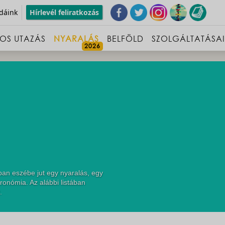
dáink
Hírlevél feliratkozás
OS UTAZÁS
NYARALÁS
BELFÖLD
SZOLGÁLTATÁSA
ban eszébe jut egy nyaralás, egy
ronómia. Az alábbi listában
.