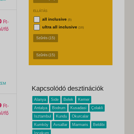
ELLÁTÁS
all inclusive
0
(5)
Ft
ultra all inclusive
(10)
Szűrés
(15)
Szűrés
(15)
ZEM
Kapcsolódó desztinációk
Alanya
Side
Belek
Kemer
9
Ft
Antalya
Bodrum
Kusadasi
Çolakli
Isztambul
Kundu
Okurcalar
Kumköy
Avsallar
Marmaris
Beldibi
Incekum