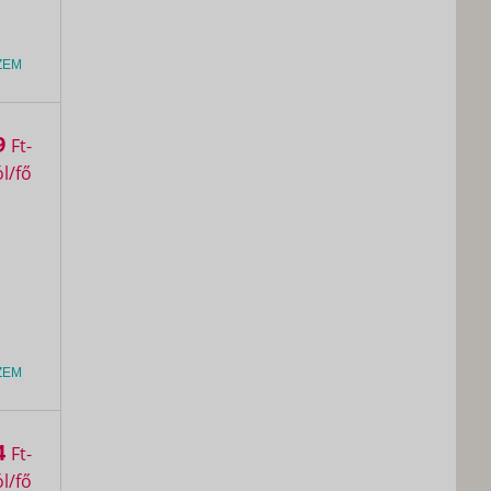
ZEM
9
Ft
ZEM
4
Ft