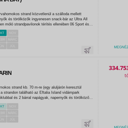
rvahomokos strand közvetlenül a szálloda mellett
yők és törölközők ingyenesen snack-bár az Ultra All
ben móló strandpavilonok térítés ellenében 06 Sport és
enesen animációs programok belépés a törökfürdőbe
KT
NOV
...
EBR
MÁRC
ÚN
JÚL
MEGNÉ
334.75
ARIN
mokos strand kb. 70 m-re (egy aluljárón keresztül
a strandon található az Eftalia Island vidámpark
iklubbal és 2 bárral napágyak, napernyők és törölközők
llenében) ingyenesen 06 Sport és szórakozás ingyenesen
KT
NOV
mok...
EBR
MÁRC
ÚN
JÚL
MEGNÉ