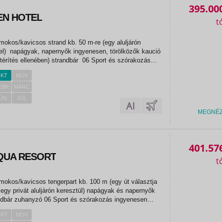
395.00
EN HOTEL
mokos/kavicsos strand kb. 50 m-re (egy aluljárón
 el) napágyak, napernyők ingyenesen, törölközők kaució
 térítés ellenében) strandbár 06 Sport és szórakozás
ációs program előadások relaxációs szoba
KT
NOV
alitenisz...
EBR
MÁRC
ÚN
JÚL
MEGNÉ
401.57
AQUA RESORT
mokos/kavicsos tengerpart kb. 100 m (egy út választja
 egy privát aluljárón keresztül) napágyak és napernyők
ndbár zuhanyzó 06 Sport és szórakozás ingyenesen
mok diszkó szauna gőzfürdő törökfürdő fitneszterem
KT
NOV
ágítás...