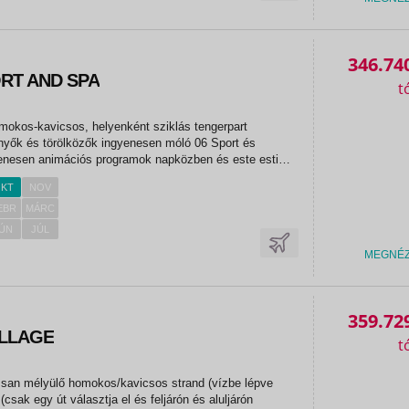
346.74
RT AND SPA
 és törölközők ingyenesen móló 06 Sport és
enesen animációs programok napközben és este esti
ren asztalitenisz darts strandröplabda aerobic vízi
KT
NOV
 és szórakozás...
EBR
MÁRC
ÚN
JÚL
MEGNÉ
359.72
ILLAGE
ssan mélyülő homokos/kavicsos strand (vízbe lépve
(csak egy út választja el és feljárón és aluljárón