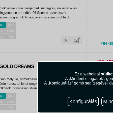
omokos/kavicsos tengerpart napágyak, napernyők és
 ingyenesen strandbár 06 Sport és szórakozás
ációs programok fitneszterem szauna törökfürdő
s ellenében) strandröplabda kosárlabda asztalitenisz
KT
NOV
erelés és világítás...
EBR
MÁRC
ÚN
JÚL
MEGNÉ
439.17
 GOLD DREAMS
Ez a weboldal
sütike
A „Mindent elfogadok”, gom
ssan mélyülő, homokos/kavicsos strand (csak egy kis út
A „Konfigurálás” gomb segítségével kiv
ljárón keresztül lehet megközelíteni) napágyak,
ölközők ingyenesen strandbár 06 Sport és szórakozás
ciós programok törökfürdő szauna fitneszterem darts
KT
NOV
árlabda...
Konfigurálás
Mind
EBR
MÁRC
ÚN
JÚL