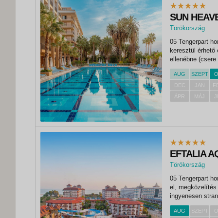
SUN HEAV
Törökország
,
05 Tengerpart ho
Konakli
keresztül érhető
ellenébne (csere
ingyenesen anim
AUG
SZEPT
O
fitneszterem aszt
DEC
JAN
F
ÁPR
MÁJ
J
EFTALIA 
Törökország
,
05 Tengerpart ho
Konakli
el, megközelítés
ingyenesen stra
animációs progra
AUG
SZEPT
O
teniszpálya (kivil