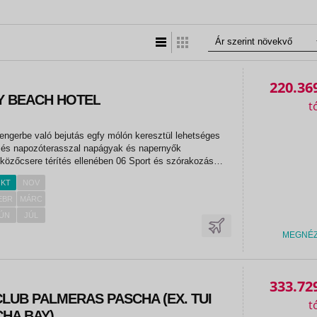
Lista nézet
Táblázatos nézet
220.36
Y BEACH HOTEL
tengerbe való bejutás egfy mólón keresztül lehetséges
l és napozóterasszal napágyak és napernyők
lközőcsere térítés ellenében 06 Sport és szórakozás
ációs programok esti programok fitneszterem szauna
KT
NOV
ések térítés...
EBR
MÁRC
ÚN
JÚL
MEGNÉ
«
«
333.72
LUB PALMERAS PASCHA (EX. TUI
HA BAY)