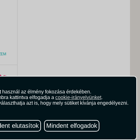
ZEM
0
Ft
t
használ az élmény fokozása érdekében.
bra kattintva elfogadja a
cookie-irányelvünket
.
álaszthatja azt is, hogy mely sütiket kívánja engedélyezni.
ent elutasítok
Mindent elfogadok