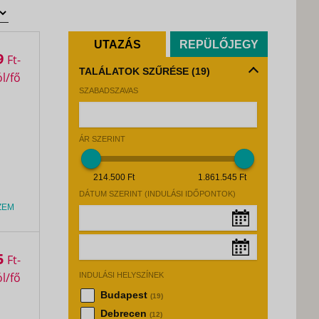
UTAZÁS
REPÜLŐJEGY
9
Ft
TALÁLATOK SZŰRÉSE
(19)
SZABADSZAVAS
ÁR SZERINT
214.500 Ft
1.861.545 Ft
DÁTUM SZERINT (INDULÁSI IDŐPONTOK)
ZEM
5
Augusztus, 2026
»
Ft
INDULÁSI HELYSZÍNEK
Hé
Ke
Sz
Cs
Pé
Sz
Va
Augusztus, 2026
»
Budapest
(19)
27
28
29
30
31
1
2
Hé
Ke
Sz
Cs
Pé
Sz
Va
Debrecen
(12)