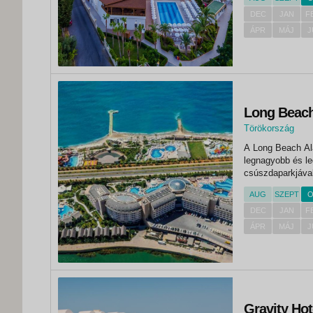
DEC
JAN
F
ÁPR
MÁJ
J
Long Beach 
Törökország
,
A Long Beach Ala
Alanya
legnagyobb és le
csúszdaparkjával
AUG
SZEPT
O
DEC
JAN
F
ÁPR
MÁJ
J
Gravity Hot