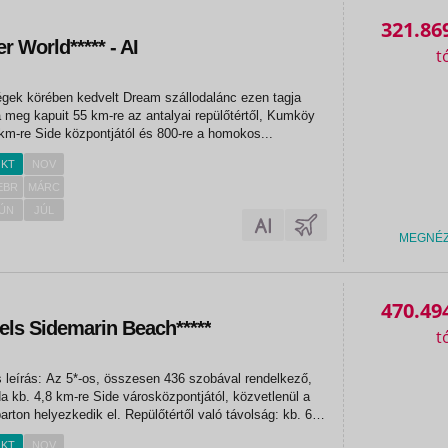
321.86
 World***** - AI
gek körében kedvelt Dream szállodalánc ezen tagja
a meg kapuit 55 km-re az antalyai repülőtértől, Kumköy
km-re Side központjától és 800-re a homokos...
KT
NOV
EBR
MÁRC
ÚN
JÚL
MEGNÉ
470.49
els Sidemarin Beach*****
s leírás: Az 5*-os, összesen 436 szobával rendelkező,
da kb. 4,8 km-re Side városközpontjától, közvetlenül a
rton helyezkedik el. Repülőtértől való távolság: kb. 60
zetközi repülőterétől. Szálloda felszereltsége és...
KT
NOV