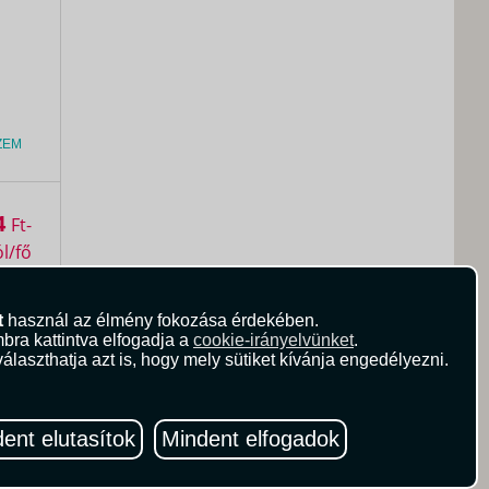
ZEM
4
Ft
t
használ az élmény fokozása érdekében.
bra kattintva elfogadja a
cookie-irányelvünket
.
álaszthatja azt is, hogy mely sütiket kívánja engedélyezni.
ent elutasítok
Mindent elfogadok
ZEM