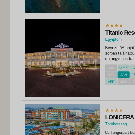
Titanic Res
Egyiptom
,
BevezetőA saját 
Hurghada
sorban található,
m), ingyenes tra
percenként. Vásá
AUG
SZEPT
O
találhatók, Hurgh
DEC
JAN
F
ÁPR
MÁJ
J
LONICERA
Törökország
,
05 Tengerpart köz
Alanya