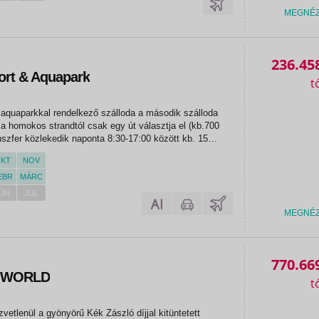
MEGNÉ
236.45
ort & Aquapark
aquaparkkal rendelkező szálloda a második szálloda
 a homokos strandtól csak egy út választja el (kb.700
nszfer közlekedik naponta 8:30-17:00 között kb. 15
rlási és szórakozási lehetőségek kb. 1,5 km-re
KT
NOV
ada...
EBR
MÁRC
ÚN
JÚL
MEGNÉ
770.66
 WORLD
vetlenül a gyönyörű Kék Zászló díjjal kitüntetett