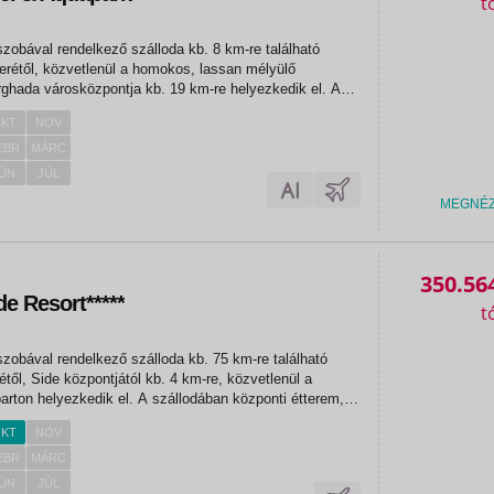
szobával rendelkező szálloda kb. 8 km-re található
erétől, közvetlenül a homokos, lassan mélyülő
rghada városközpontja kb. 19 km-re helyezkedik el. A
nyők térítésmentesen vehetők igénybe a medencénél és
KT
NOV
...
EBR
MÁRC
ÚN
JÚL
MEGNÉ
350.56
e Resort*****
szobával rendelkező szálloda kb. 75 km-re található
étől, Side központjától kb. 4 km-re, közvetlenül a
rton helyezkedik el. A szállodában központi étterem,
mek, bárok és diszkó várja a vendégeket. A kertben
KT
NOV
cék,...
EBR
MÁRC
ÚN
JÚL