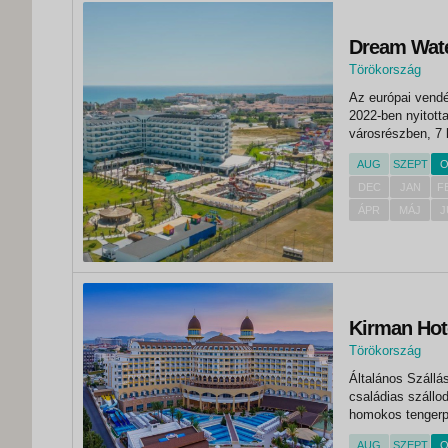
Dream Water
Törökország
,
Az európai vendé
Side
2022-ben nyitott
városrészben, 7 
AUG
SZEPT
O
DEC
JAN
F
ÁPR
MÁJ
J
Kirman Hot
Törökország
,
Általános Szállá
Side
családias szállo
homokos tengerpa
km-re Antalya nem
AUG
SZEPT
O