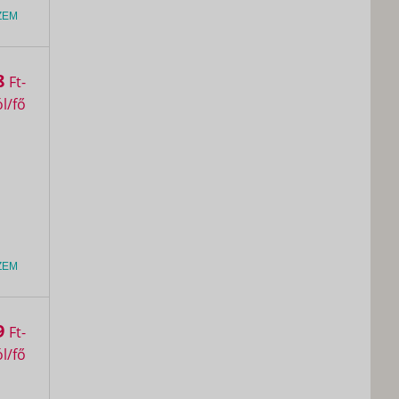
ZEM
8
Ft
ZEM
9
Ft