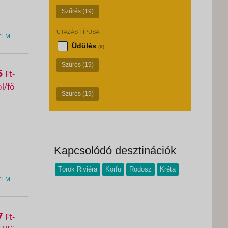
Szűrés
(19)
UTAZÁS TÍPUSA
ZEM
Üdülés
(9)
Szűrés
(19)
5
Ft
Szűrés
(19)
Kapcsolódó desztinációk
Török Riviéra
Korfu
Rodosz
Kréta
ZEM
7
Ft