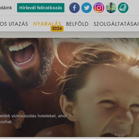
odáink
Hírlevél feliratkozás
OS UTAZÁS
NYARALÁS
BELFÖLD
SZOLGÁLTATÁSA
tatóbb vízicsúszdás hoteleket, ahol
kozhat.