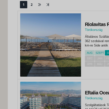
1
2
Riolavitas 
Törökország
,
Általános Szállás
Side
362 szobával ren
km-re Side antik 
helyezkedik el, 
AUG
SZEPT
O
szállodától...
DEC
JAN
F
ÁPR
MÁJ
J
Eftalia Oce
Törökország
,
Szolgáltatáso
Alanya