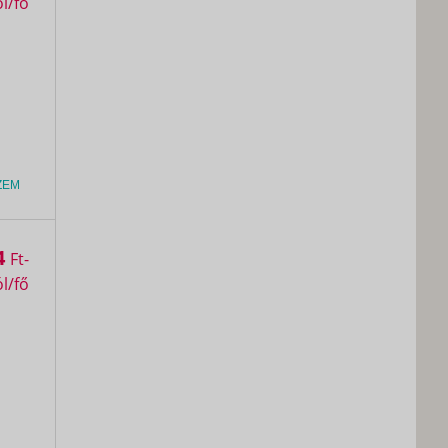
ZEM
4
Ft