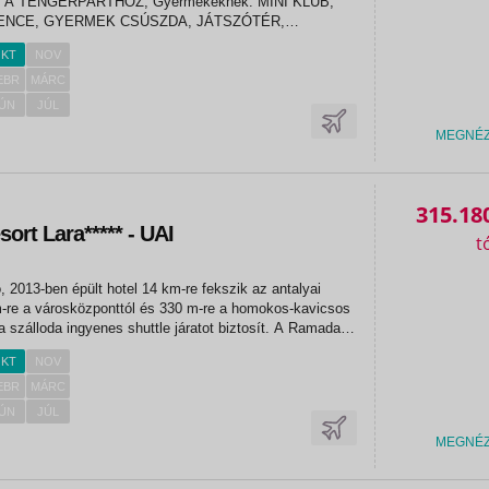
A TENGERPARTHOZ, Gyermekeknek: MINI KLUB,
NCE, GYERMEK CSÚSZDA, JÁTSZÓTÉR,
k: BÁR, STRANDTÖRÖLKÖZÖ, ORVOSI ÜGYELET*,
KT
NOV
FODRÁSZAT*, MOZGÁSKORLÁTOZOTTAKNAK
ZOBA, MOSODA*, KÜLSŐ...
EBR
MÁRC
ÚN
JÚL
MEGNÉ
315.18
rt Lara***** - UAI
ó, 2013-ben épült hotel 14 km-re fekszik az antalyai
km-re a városközponttól és 330 m-re a homokos-kavicsos
a szálloda ingyenes shuttle járatot biztosít. A Ramada
gy 12.000 nm-en várja vendégeit a strandon, ahol a
KT
NOV
EBR
MÁRC
ÚN
JÚL
MEGNÉ