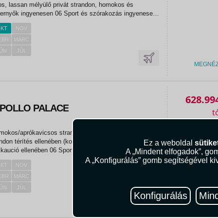
s, lassan mélyülő privát strandon, homokos és
ernyők ingyenesen 06 Sport és szórakozás ingyenesen
mok törökfürdő szauna gőzfürdő fitneszterem
KT
NOV
andröplabda kosárlabda...
EBR
MÁRC
ÚN
JÚL
MEGNÉ
628.99
APOLLO PALACE
omokos/aprókavicsos strand kb. 150 m-re napágyak és
ndon térítés ellenében (korlátozott számban)
Ez a weboldal
sütike
 kaució ellenében 06 Sport és szórakozás ingyenesen
A „Mindent elfogadok”, gom
foci kosárlabda strandröplabda jóga pilates kültéri
A „Konfigurálás” gomb segítségével kiv
KT
NOV
port és...
EBR
MÁRC
ÚN
JÚL
Konfigurálás
Mind
MEGNÉ