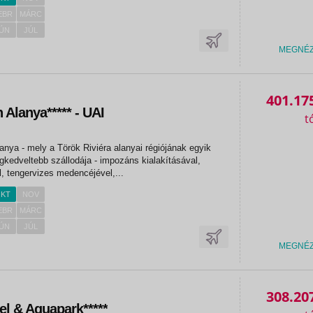
EBR
MÁRC
ÚN
JÚL
MEGNÉ
401.17
Alanya***** - UAI
nya - mely a Török Riviéra alanyai régiójának egyik
gkedveltebb szállodája - impozáns kialakításával,
, tengervizes medencéjével,...
KT
NOV
EBR
MÁRC
ÚN
JÚL
MEGNÉ
308.20
el & Aquapark*****