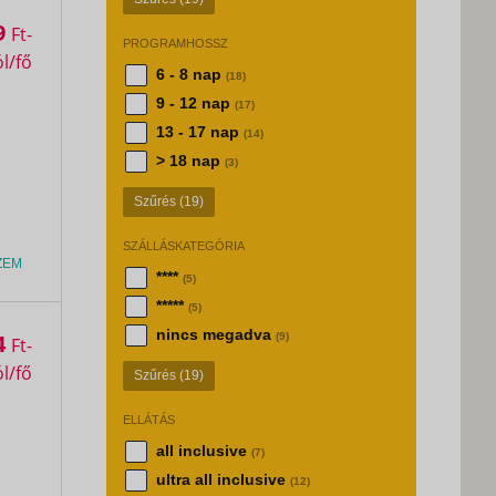
9
Ft
PROGRAMHOSSZ
6 - 8 nap
(18)
9 - 12 nap
(17)
13 - 17 nap
(14)
> 18 nap
(3)
Szűrés
(19)
SZÁLLÁSKATEGÓRIA
ZEM
****
(5)
*****
(5)
nincs megadva
4
(9)
Ft
Szűrés
(19)
ELLÁTÁS
all inclusive
(7)
ultra all inclusive
(12)