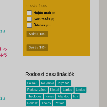
UTAZÁS TÍPUSA
Hajós utak
(1)
Körutazás
(2)
Üdülés
(22)
ZEM
Szűrés
(185)
0
Szűrés
(185)
Ft
Rodoszi desztinációk
Faliraki
Kolymbia
Ialyssos
Rodosz város
Kiotari
Lardos
Lindos
Theologos
Fanes
Afandou
Ixia
ZEM
Rodosz
Tholos
Pefkos