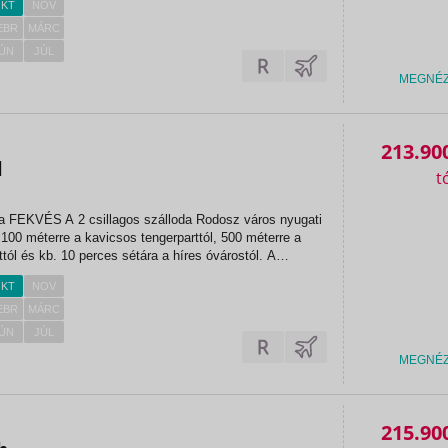
KT
NOV
EBR
MÁRC
ÚN
JÚL
MEGNÉ
213.90
l
yugati
 100 méterre a kavicsos tengerparttól, 500 méterre a
tól és kb. 10 perces sétára a híres óvárostól. A
km-re, Lindos városa pedig 55 km-re...
KT
NOV
EBR
MÁRC
ÚN
JÚL
MEGNÉ
215.90