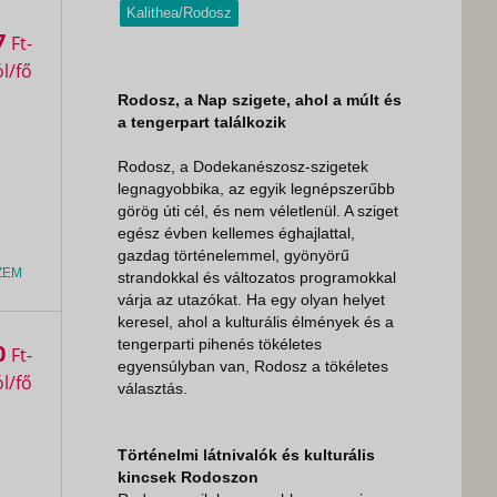
Kalithea/Rodosz
7
Ft
Rodosz, a Nap szigete, ahol a múlt és
a tengerpart találkozik
Rodosz, a Dodekanészosz-szigetek
legnagyobbika, az egyik legnépszerűbb
görög úti cél, és nem véletlenül. A sziget
egész évben kellemes éghajlattal,
gazdag történelemmel, gyönyörű
ZEM
strandokkal és változatos programokkal
várja az utazókat. Ha egy olyan helyet
keresel, ahol a kulturális élmények és a
tengerparti pihenés tökéletes
0
Ft
egyensúlyban van, Rodosz a tökéletes
választás.
Történelmi látnivalók és kulturális
kincsek Rodoszon