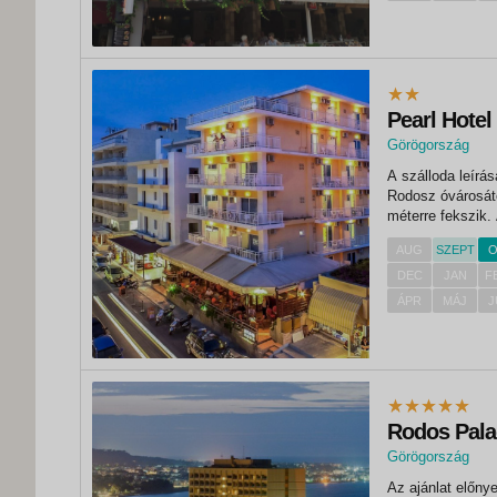
Pearl Hotel
Görögország
,
A szálloda leírása FEKVÉS A hotel a rodoszi repülőtértől kb. 15 
Faliraki
Rodosz óvárosátó
méterre fekszik.
ELHELYEZÉS Szob
AUG
SZEPT
O
DEC
JAN
F
ÁPR
MÁJ
J
Rodos Pala
Görögország
Az ajánlat előny