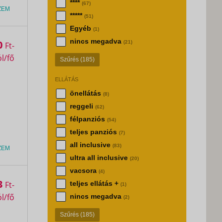
****
(67)
ZEM
*****
(51)
Egyéb
(1)
nincs megadva
0
(21)
Ft
Szűrés
(185)
ELLÁTÁS
önellátás
(8)
reggeli
(62)
félpanziós
(54)
teljes panziós
(7)
all inclusive
(83)
ZEM
ultra all inclusive
(20)
vacsora
(4)
3
Ft
teljes ellátás +
(1)
nincs megadva
(2)
Szűrés
(185)