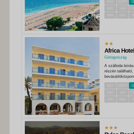
AUG
SZEPT
O
DEC
JAN
F
ÁPR
MÁJ
J
Africa Hote
Görögország
A szálloda leírása FEKVÉS A 2 csillagos szálloda Rodosz város n
részén található,
bevásárlóközpont
repülőtér kb. 17 
AUG
SZEPT
O
DEC
JAN
F
ÁPR
MÁJ
J