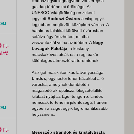
Rodosz egyik legnagyobb vonzereje a
gazdag történelmi öröksége. Az
UNESCO Világörökség részeként
jegyzett
Rodoszi Óváros
a világ egyik
ZEM
legjobban megőrzött középkori városa. A
hatalmas falakkal körülvett óvárosban
sétálva úgy érezheted, mintha
visszautaztál volna az időben. A
Nagy
0
Ft
Lovagok Palotája
, a keskeny,
macskaköves utcák és a régi bazár
különleges atmoszférát teremtenek.
A sziget másik ikonikus látványossága
Lindos
, egy festői fehér házakból álló
városka, amelynek dombtetőn
magasodó akropolisza lélegzetelállító
kilátást nyújt az Égei-tengerre. Lindos
nemcsak történelmi jelentőségű, hanem
ZEM
egyben a sziget egyik legromantikusabb
helyszíne is.
0
Ft
Meseszép strandok és kristálytiszta