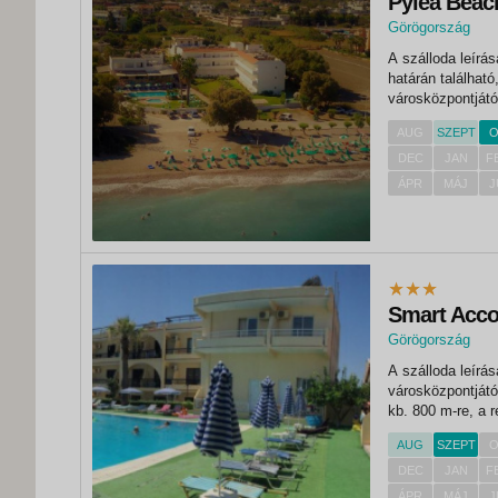
Pylea Beac
Görögország
, Kremasti
A szálloda leírása FEKVÉS A szálloda Kremasti és Ialyssos v
határán található
városközpontjától
km-re, Rodosz vá
AUG
SZEPT
O
DEC
JAN
F
ÁPR
MÁJ
J
Smart Acc
Görögország
, Kremasti
A szálloda leírása FEKVÉS A hotel Rodosz nyugati partján, Kr
városközpontjátó
kb. 800 m-re, a 
mindegyike légkon
AUG
SZEPT
O
DEC
JAN
F
ÁPR
MÁJ
J