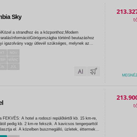
213.32
mbia Sky
eiKözel a strandhoz és a központhoz;Modern
aralásInformációGörögországba történő beutazáshoz
yi igazolvány vagy útlevél szükséges, melynek az
pjáig érvényesnek kell lennie.Kötelező idegenforgalmi
KT
NOV
y kategóriájától...
EBR
MÁRC
ÚN
JÚL
MEGNÉ
213.90
el
km-re,
tól pedig kb. 2 km-re fekszik. A kavicsos tengerparttól
lasztja el. A közelben buszmegálló, üzletek, éttermek
és bárok találhatók. ELHELYEZÉS: 64...