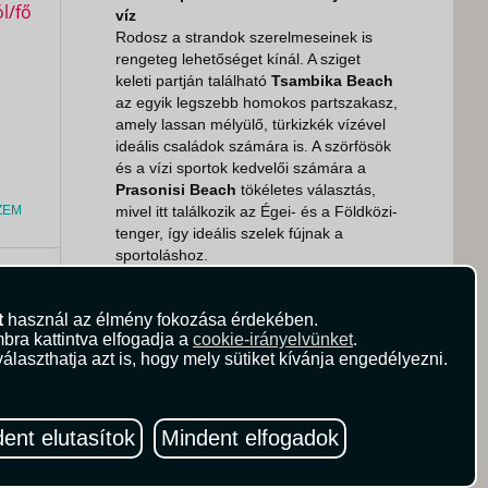
víz
Rodosz a strandok szerelmeseinek is
rengeteg lehetőséget kínál. A sziget
keleti partján található
Tsambika Beach
az egyik legszebb homokos partszakasz,
amely lassan mélyülő, türkizkék vízével
ideális családok számára is. A szörfösök
és a vízi sportok kedvelői számára a
Prasonisi Beach
tökéletes választás,
ZEM
mivel itt találkozik az Égei- és a Földközi-
tenger, így ideális szelek fújnak a
sportoláshoz.
0
Ft
Ha egy nyugodtabb, eldugott öblöt
t
használ az élmény fokozása érdekében.
keresel, akkor
Anthony Quinn-öböl
bra kattintva elfogadja a
cookie-irányelvünket
.
vagy
Saint Paul’s Bay
Lindos mellett
álaszthatja azt is, hogy mely sütiket kívánja engedélyezni.
fantasztikus élményt nyújt, ahol a
kristálytiszta vízben akár snorkelezni is
lehet.
ent elutasítok
Mindent elfogadok
Kiváló görög ételek és gasztronómiai