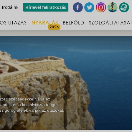
Irodáink
Hírlevél feliratkozás
OS UTAZÁS
NYARALÁS
BELFÖLD
SZOLGÁLTATÁSA
szeti szépségekkel várja az
ndok és a kristálytiszta tenger
es görög ételek várják az utazókat.