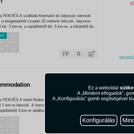
h
árosok
, a tengerparttól csupán 20 méterre fekszik. Ialyssos
 kb. 3 km-re, a repülőtértől kb. 5 km-re, a kikötőtől kb. 7
rosától pedig kb. 9 km-re...
KT
NOV
EBR
MÁRC
ÚN
JÚL
MEGNÉ
215.90
ommodation
Ez a weboldal
sütike
A „Mindent elfogadok”, gom
A „Konfigurálás” gomb segítségével kiv
emasti
l 1 km-re fekszik. A homokos- kavicsos tengerparttól
repülőtértől 3 km-re található. ELHELYEZÉS Szobáinak
dicionálóval, WIFI-vel, Tv-vel,...
Konfigurálás
Mind
KT
NOV
EBR
MÁRC
ÚN
JÚL