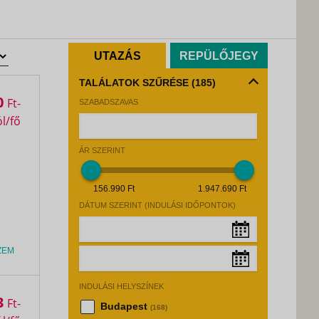
UTAZÁS
REPÜLŐJEGY
TALÁLATOK SZŰRÉSE
(185)
0
Ft
SZABADSZAVAS
ÁR SZERINT
156.990 Ft
1.947.690 Ft
DÁTUM SZERINT (INDULÁSI IDŐPONTOK)
ZEM
Augusztus, 2026
»
INDULÁSI HELYSZÍNEK
Hé
Ke
Sz
Cs
Pé
Sz
Va
Augusztus, 2026
»
3
Ft
Budapest
(168)
27
28
29
30
31
1
2