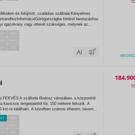
eiModern és felújított, családias szálloda;Kényelmes
 strandhozInformációGörögországba történő beutazáshoz
yi igazolvány vagy útlevél szükséges, melynek az
pjáig érvényesnek kell lennie.Kötelező idegenforgalmi
KT
NOV
y...
EBR
MÁRC
ÚN
JÚL
MEGNÉ
184.90
l
onttól
 a kavicsos tengerparttól kb. 150 méterre fekszik. A
 16 km-re található. A közelben számos étterem, taverna
ó. ELHELYEZÉS 64 szobájának...
KT
NOV
EBR
MÁRC
ÚN
JÚL