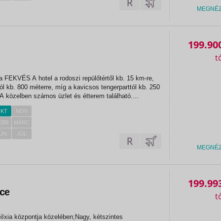
MEGNÉ
199.90
km-re,
l kb. 800 méterre, míg a kavicsos tengerparttól kb. 250
 A közelben számos üzlet és étterem található.
áinak mindegyike egyénileg szabályozható...
KT
NOV
EBR
MÁRC
ÚN
JÚL
MEGNÉ
199.99
ce
eiIxia központja közelében;Nagy, kétszintes