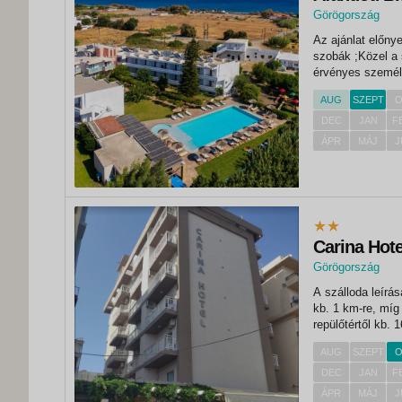
Görögország
Az ajánlat előny
szobák ;Közel a
érvényes személ
utazás utolsó na
AUG
SZEPT
O
adó - a szálláshel
DEC
JAN
F
ÁPR
MÁJ
J
Carina Hote
Görögország
A szálloda leírása FEKVÉS A szálloda Rodosz városában, a közp
kb. 1 km-re, míg
repülőtértől kb.
és bár találhat
AUG
SZEPT
O
DEC
JAN
F
ÁPR
MÁJ
J