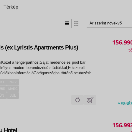
Térkép
Lista nézet
Táblázatos nézet
156.99
is (ex Lyristis Apartments Plus)
eiKözel a tengerparthoz;Saját medence és pool bár
kélyes modern berendezésű stúdiókkal;Felszerelt
túdiókbanInformációGörögországba történő beutazáshoz
yi igazolvány vagy útlevél szükséges, melynek az
KT
NOV
pjáig érvényesnek...
EBR
MÁRC
ÚN
JÚL
MEGNÉ
«
«
156.99
u Hotel