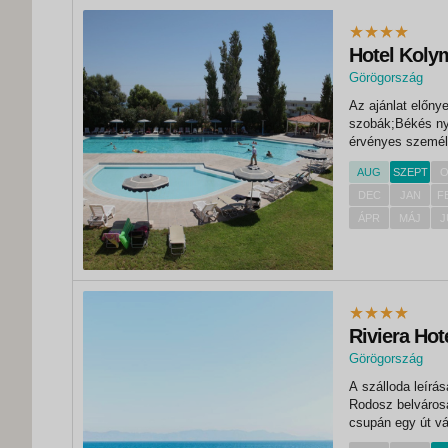
Hotel Koly
Görögország
Az ajánlat előny
szobák;Békés ny
érvényes személ
utazás utolsó na
AUG
SZEPT
O
adó - a szálláshel
DEC
JAN
F
ÁPR
MÁJ
J
Riviera Hot
Görögország
A szálloda leírása FEKVÉS: A hotel a rodoszi repülőtértől kb. 15 
Rodosz belvárosá
csupán egy út vá