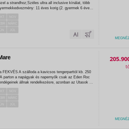
l a strandhoz;Széles ultra all inclusive kínálat, több
Gyermekkedvezmény: 11 éves korig (2. gyermek 6 éves
óGörögországba történő beutazáshoz érvényes személyi
KT
NOV
tlevél...
EBR
MÁRC
ÚN
JÚL
MEGNÉ
Mare
205.90
b. 250
. A parton a napágyak és napernyők csak az Eden Roc
endégeinek állnak rendelkezésre, azonban az Utasok a
s a parti bárt ugyanúgy használhatják....
KT
NOV
EBR
MÁRC
ÚN
JÚL
MEGNÉ