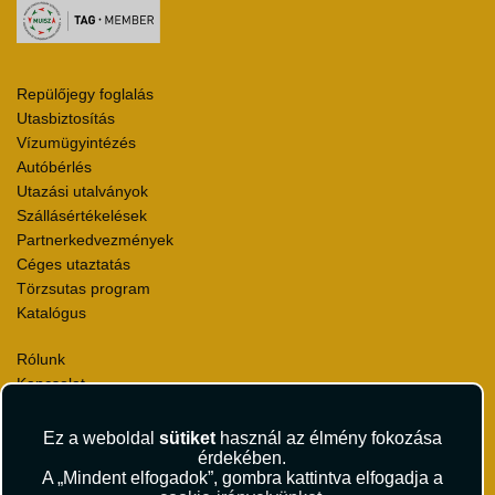
Repülőjegy foglalás
Utasbiztosítás
Vízumügyintézés
Autóbérlés
Utazási utalványok
Szállásértékelések
Partnerkedvezmények
Céges utaztatás
Törzsutas program
Katalógus
Rólunk
Kapcsolat
Médiaajánlat
Sajtószoba
Ez a weboldal
sütiket
használ az élmény fokozása
Viszonteladás
érdekében.
A „Mindent elfogadok”, gombra kattintva elfogadja a
Karrier