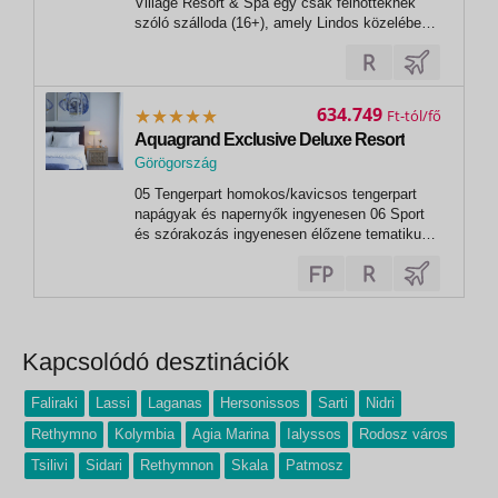
Village Resort & Spa egy csak felnőtteknek
szóló szálloda (16+), amely Lindos közelében
található, gyönyörű kilátással az Égei-tengerre.
A szálloda...
634.749
Ft
Aquagrand Exclusive Deluxe Resort
Görögország
,
05 Tengerpart homokos/kavicsos tengerpart
Lindos
napágyak és napernyők ingyenesen 06 Sport
és szórakozás ingyenesen élőzene tematikus
estek szauna hamam fitneszterem 07 Sport és
szórakozás térítés ellenében spa-központ
masszázsok kozmetikai kezelések manikűr
pedikűr jóga golfpálya kb. 33 km-re 10
Fontos...
Kapcsolódó desztinációk
Faliraki
Lassi
Laganas
Hersonissos
Sarti
Nidri
Rethymno
Kolymbia
Agia Marina
Ialyssos
Rodosz város
Tsilivi
Sidari
Rethymnon
Skala
Patmosz