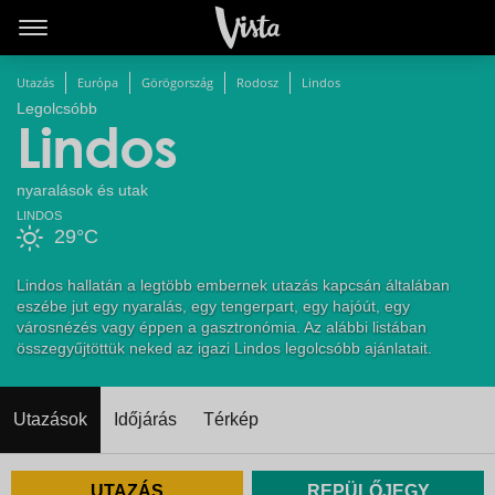
Utazás
Európa
Görögország
Rodosz
Lindos
Legolcsóbb
Lindos
nyaralások és utak
LINDOS
29°C
Lindos hallatán a legtöbb embernek utazás kapcsán általában
eszébe jut egy nyaralás, egy tengerpart, egy hajóút, egy
városnézés vagy éppen a gasztronómia. Az alábbi listában
összegyűjtöttük neked az igazi Lindos legolcsóbb ajánlatait.
Utazások
Időjárás
Térkép
UTAZÁS
REPÜLŐJEGY