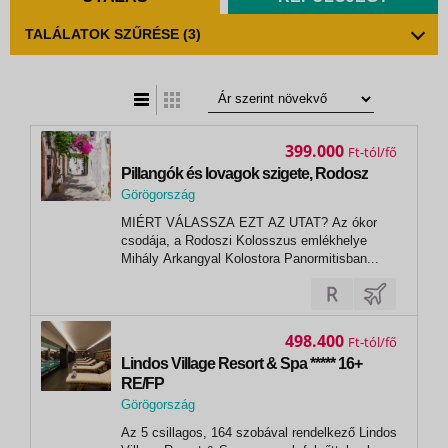
TALÁLATOK SZŰRÉSE
(3)
t
zatos nézet
399.000
Ft
Pillangók és lovagok szigete, Rodosz
Görögország
,
MIÉRT VÁLASSZA EZT AZ UTAT? Az ókor
Lindos
csodája, a Rodoszi Kolosszus emlékhelye
Mihály Arkangyal Kolostora Panormitisban...
498.400
Ft
Lindos Village Resort & Spa ***** 16+
RE/FP
Görögország
,
Az 5 csillagos, 164 szobával rendelkező Lindos
Lindos