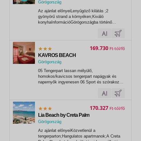
Görögország
Az ajánlat előnyeiLenyűgöző kilátás ;2
gyönyörű strand a környéken;Kiváló
konyhaInformációGörögországba történő
beutazáshoz érvényes személyi igazolvány
vagy útlevél szükséges, melynek az utazás
utolsó napjáig érvényesnek kell lennie!Kötelező
idegenforgalmi adó, a szálláshely
169.730
Ft
kategóriájától...
KAVROS BEACH
Görögország
, Kavros Apokoronou
05 Tengerpart lassan mélyülő,
homokos/kavicsos tengerpart napágyak és
napernyők ingyenesen 06 Sport és szórakozás
ingyenesen teniszpálya (felszerelés térítés
ellenében) asztalitenisz kosárlabda röplabda
darts 07 Sport és szórakozás térítés ellenében
vízi sportok a strandon (helyi szolgáltatóknál)
170.327
Ft
Lia Beach by Creta Palm
Görögország
Az ajánlat előnyeiKözvetlenül a
tengerparton;Hangulatos apartmanok;A Creta