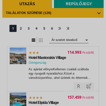
UTAZÁS
REPÜLŐJEGY
TALÁLATOK SZŰRÉSE
(126)
1
2
3
4
5
6
t
zatos nézet
114.993
Ft
Hotel Mastorakis Village
Görögország
Az ajánlat előnyeiKellemes családi szálloda
egy nyugodt nyaraláshoz;Közel a
városközponthoz, ahol üzletek és éttermek
találhatók;Hangulatos olajfaligetek a
környékenInformációGörögországba történő
beutazáshoz érvényes személyi igazolvány
vagy útlevél szükséges, melynek az utazás
157.459
Ft
utolsó napjáig...
Hotel Elpida Village