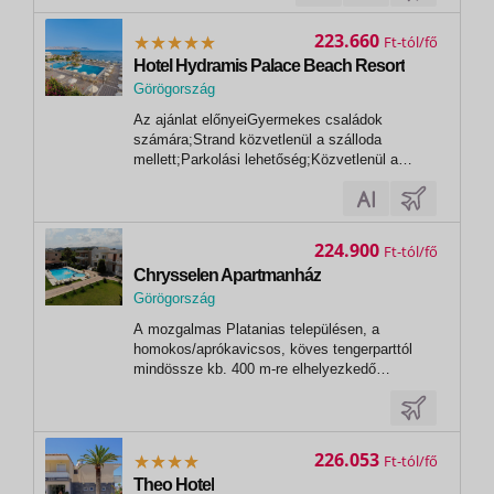
223.660
Ft
Hotel Hydramis Palace Beach Resort
Görögország
Az ajánlat előnyeiGyermekes családok
számára;Strand közvetlenül a szálloda
mellett;Parkolási lehetőség;Közvetlenül a
tengerpartonInformációGörögországba történő
beutazáshoz érvényes személyi igazolvány
vagy útlevél szükséges, melynek az utazás
utolsó napjáig érvényesnek kell
224.900
Ft
lennie.Kötelező...
Chrysselen Apartmanház
Görögország
, Platanias (crete/chania)
A mozgalmas Platanias településen, a
homokos/aprókavicsos, köves tengerparttól
mindössze kb. 400 m-re elhelyezkedő
(autóúton is át kell kelni) családias, jó
minőségű, 2 szintes (lift nincs, az emeleti
szobák lépcsőn keresztül közelíthetők meg)
apartmanház. Vásárlási lehetőség (LIDL
226.053
Ft
szupermarket)...
Theo Hotel