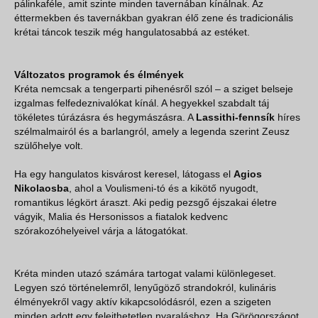
pálinkaféle, amit szinte minden tavernában kínálnak. Az
éttermekben és tavernákban gyakran élő zene és tradicionális
krétai táncok teszik még hangulatosabbá az estéket.
Változatos programok és élmények
Kréta nemcsak a tengerparti pihenésről szól – a sziget belseje
izgalmas felfedeznivalókat kínál. A hegyekkel szabdalt táj
tökéletes túrázásra és hegymászásra. A
Lassithi-fennsík
híres
szélmalmairól és a barlangról, amely a legenda szerint Zeusz
szülőhelye volt.
Ha egy hangulatos kisvárost keresel, látogass el
Agios
Nikolaosba
, ahol a Voulismeni-tó és a kikötő nyugodt,
romantikus légkört áraszt. Aki pedig pezsgő éjszakai életre
vágyik, Malia és Hersonissos a fiatalok kedvenc
szórakozóhelyeivel várja a látogatókat.
Kréta minden utazó számára tartogat valami különlegeset.
Legyen szó történelemről, lenyűgöző strandokról, kulináris
élményekről vagy aktív kikapcsolódásról, ezen a szigeten
minden adott egy felejthetetlen nyaraláshoz. Ha Görögországot