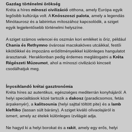
Gazdag történelmi örökség
Kréta a híres
mínoszi civilizáció
otthona, amely Európa egyik
legősibb kultúrája volt. A
Knósszoszi palota
, amely a legendás
Minótaurosz és a labirintus mítoszához kapcsolódik, a sziget
egyik legjelentősebb történelmi helyszíne.
A sziget számos velencei és oszmán kori emléket is őriz, például
Chania és Rethymno
óvárosai macskaköves utcáikkal, festői
kikötőikkel és impozáns erődítményeikkel különleges hangulatot
árasztanak. Heraklionban pedig érdemes meglátogatni a
Kréta
Régészeti Múzeumot
, ahol a mínoszi civilizáció kincseit
csodálhatjuk meg.
Ínycsiklandó krétai gasztronómia
Kréta híres az autentikus, egészséges mediterrán konyhájáról. A
helyi specialitások közé tartozik a
dakosz
(paradicsomos, fetás
árpakenyér), a
kalitsounia
(helyi sajttal töltött pite) és a
lamb
kleftiko
(lassan sült bárány). A sziget kiváló olívaolajáról is
ismert, amely az ételek különleges ízvilágát adja.
Ne hagyd ki a helyi borokat és a
rakit
, amely egy erős, helyi