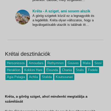
érdemes fontolóra venni, amennyiben a
nyarat a Jón- vagy az Égei-tenger közepén
Kréta - A sziget, ami sosem alszik
szeretnénk eltölteni! Aki pedig még nem
A görög szigetek közül ez a legnagyobb és
döntötte el, merre indulna, annak a görög
a legdélibb. Kréta olyan változatos, hogy a
szigetvilág mindig a tökél
legválogatósabb utazók is találnak itt
valami szerethetőt. Két hét alatt
verbuválódott csapatunk be is bizonyította
ezt a feltevést, hisz volt köztünk bulizós
fiatal, hasát süttető, gasztrofanatikus és
önjelölt rég
Krétai desztinációk
Hersonissos
Amoudara
Rethymnon
Gouves
Malia
Sissi
Heraklion
Kokkini Hani
Elounda
Chania
Stalis
Fodele
Agia Pelagia
Achlia
Stalida
Koutsounari
Kréta, a görög sziget, ahol mindenki megtalálja a
számítását