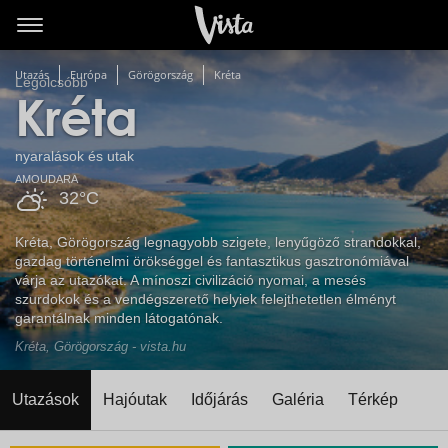
Utazás
Európa
Görögország
Kréta
Legolcsóbb
Kréta
nyaralások és utak
AMOUDARA
32°C
Kréta, Görögország legnagyobb szigete, lenyűgöző strandokkal,
gazdag történelmi örökséggel és fantasztikus gasztronómiával
várja az utazókat. A mínoszi civilizáció nyomai, a mesés
szurdokok és a vendégszerető helyiek felejthetetlen élményt
garantálnak minden látogatónak.
Kréta, Görögország - vista.hu
Utazások
Hajóutak
Időjárás
Galéria
Térkép