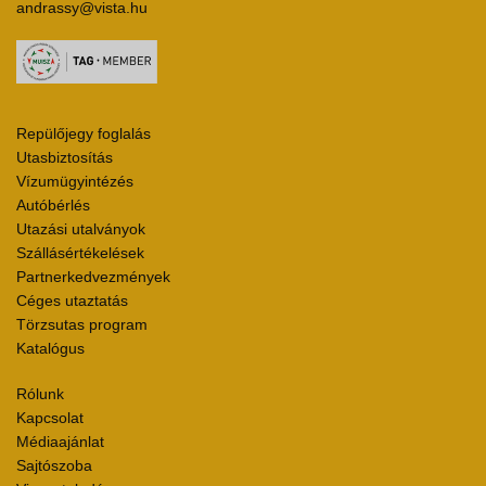
andrassy@vista.hu
Repülőjegy foglalás
Utasbiztosítás
Vízumügyintézés
Autóbérlés
Utazási utalványok
Szállásértékelések
Partnerkedvezmények
Céges utaztatás
Törzsutas program
Katalógus
Rólunk
Kapcsolat
Médiaajánlat
Sajtószoba