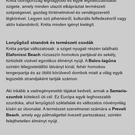
Kréta Görögország legnagyobb és egyik legváltozatosabb
szigete, amely minden utazót elkápráztat természeti
szépségeivel, gazdag történelmével és vendégszerető
légkörével. Legyen szó pihenésről, kulturális felfedezésről vagy
aktív kalandokról, Kréta minden igényt kielégít.
Lenyűgöző strandok és természeti csodák
Kréta partjai változatosak: a sziget nyugati részén található
Elafonissi Beach
rózsaszín homokos partjával és sekély,
türkizkék vizével egzotikus élményt nyújt. A
Balos-lagúna
szintén lélegzetelállító látványt kínál, fehér homokos
tengerpartja és az öblöt körülvevő dombok miatt a világ egyik
legszebb strandjaként tartják számon.
Aki inkább a vadregényesebb tájakat kedveli, annak a
Samaria-
szurdok
kötelező úti cél. Ez Európa egyik leghosszabb
szurdoka, ahol lenyűgöző sziklafalak és változatos növényvilág
kíséri az útvonalat. A természet szerelmesei számára a
Preveli
Beach
, amely egy pálmaligettel övezett partszakasz, szintén
felejthetetlen élményt nyújt.