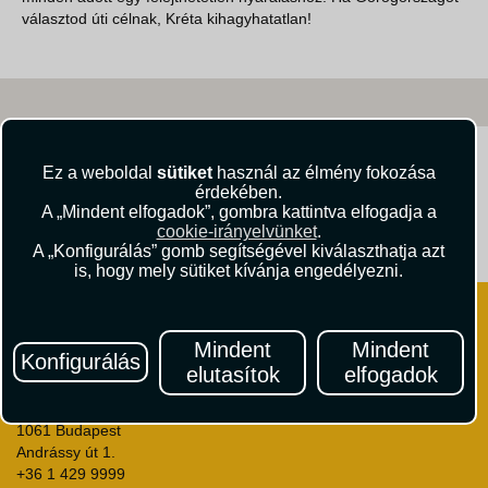
választod úti célnak, Kréta kihagyhatatlan!
Kövessen minket!
Ez a weboldal
sütiket
használ az élmény fokozása
érdekében.
A „Mindent elfogadok”, gombra kattintva elfogadja a
cookie-irányelvünket
.
Útikritika.hu
Vista Magazin
A „Konfigurálás” gomb segítségével kiválaszthatja azt
is, hogy mely sütiket kívánja engedélyezni.
Mindent
Mindent
Konfigurálás
elutasítok
elfogadok
VISTA Utazási Iroda
1061 Budapest
Andrássy út 1.
+36 1 429 9999