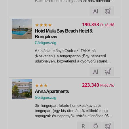
Palm 4*-os hotel szolgáltatásai használhatóak
(étterem, medence, az út
túloldalán)InformációGörögországba történő
beutazáshoz érvényes személyi igazolvány
vagy útlevél szükséges, melynek az utazás
190.333
Ft
utolsó napjáig...
Hotel Malia Bay Beach Hotel &
Bungalows
Görögország
Az ajánlat előnyeiCsak az ITAKA-nál
;Közvetlenül a tengerparton ;Egy népszerű
üdülőhelyen, közvetlenül a gyönyörű strand
mellett ;Családi
nyaralásInformációGörögországba történő
beutazáshoz érvényes személyi igazolvány
vagy útlevél szükséges, melynek az utazás
223.340
Ft
utolsó napjáig érvényesnek kell...
Anna Apartments
Görögország
,
05 Tengerpart fekete homokos/kavicsos
Kokkini Hani
tengerpart (egy kis úton át közelíthető meg)
napágyak és napernyők térítés ellenében 06
Sport és szórakozás térítés ellenében vízi
sportok térítés ellenében