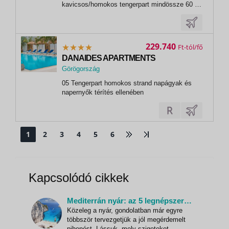
kavicsos/homokos tengerpart mindössze 60 m-
re, a szomszédos háztömb túloldalán található.
A hosszan elnyúló sétányon számos kávézó,
vendéglő, vásárlási lehetőség várja az
utasokat.Fekvése: A település óvárosától
229.740
Ft
kb.1,8...
DANAIDES APARTMENTS
Görögország
,
05 Tengerpart homokos strand napágyak és
Heraklion
napernyők térítés ellenében
1
2
3
4
5
6
Kapcsolódó cikkek
Mediterrán nyár: az 5 legnépszerűbb görög sziget
Közeleg a nyár, gondolatban már egyre
többször tervezgetjük a jól megérdemelt
pihenést. Lássuk, mely szigeteket