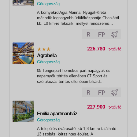
Görögország
,
A környékrőlAgia Marina: Nyugat-Kréta
Agia Marina
második legnagyobb üdülőközpontja Chaniától
kb. 10 km-re fekszik, mellyel rendszeres
buszjárat köti össze. Csodálatos, homokos
tengerpartja a kisgyermekes családok részére
teszi vonzóvá, a mozgalmas nyaralást
kedvelőket nyüzsgő éjszakai élet, üzletek,...
226.780
Ft
Agrabella
Görögország
,
05 Tengerpart homokos part napágyak és
Hersonissos
napernyők térítés ellenében 07 Sport és
szórakozás térítés ellenében biliárd
asztalitenisz vízi sportok a tengerparton (helyi
szolgáltatóknál) 10 Fontos foglalási
információA szálloda 12 éven aluli vendégeket
nem fogad!
227.900
Ft
Emilia apartmanház
Görögország
,
A település óvárosától kb.1,8 km-re található
Rethymno
13 szobás, kétszintes épület. A