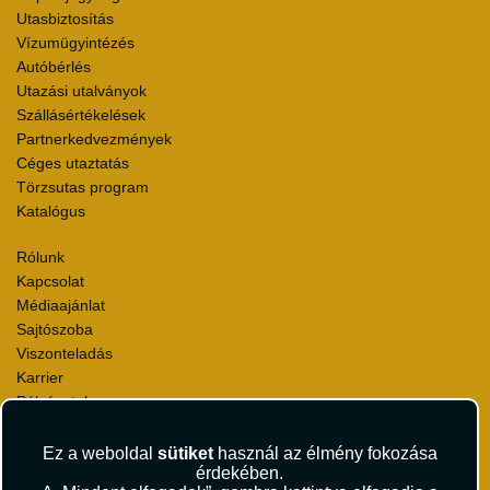
Utasbiztosítás
Vízumügyintézés
Autóbérlés
Utazási utalványok
Szállásértékelések
Partnerkedvezmények
Céges utaztatás
Törzsutas program
Katalógus
Rólunk
Kapcsolat
Médiaajánlat
Sajtószoba
Viszonteladás
Karrier
Pályázatok
Elismerések és díjak
Környezettudatosság
Ez a weboldal
sütiket
használ az élmény fokozása
érdekében.