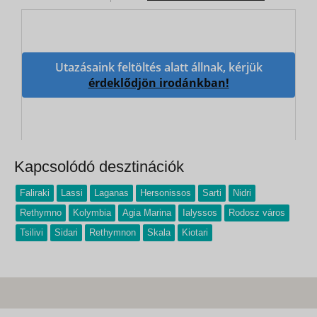
Utazásaink feltöltés alatt állnak, kérjük
érdeklődjön irodánkban!
Kapcsolódó desztinációk
Faliraki
Lassi
Laganas
Hersonissos
Sarti
Nidri
Rethymno
Kolymbia
Agia Marina
Ialyssos
Rodosz város
Tsilivi
Sidari
Rethymnon
Skala
Kiotari