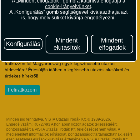
A „Mindent elfogadok”, gombra kattintva elfogadja a
Utazási Csomag Szerződési Feltételek
cookie-irányelvünket
.
Útlemondás-biztosítás Szerződési Feltételek
A „Konfigurálás” gomb segítségével kiválaszthatja azt
Utasbiztosítás Szerződési Feltételek
is, hogy mely sütiket kívánja engedélyezni.
Repülőjegy Szerződési Feltételek
Adatvédelem
Impresszum
Mindent
Mindent
Konfigurálás
elutasítok
elfogadok
Hírlevél
Iratkozzon fel Magyarország egyik legszínesebb utazási
hírlevelére! Értesüljön időben a legfrissebb utazási akciókról és
érdekes hírekről!
Feliratkozom
Minden jog fenntartva. VISTA Utazási Irodák Kft. © 1989-2026.
Engedélyszám: R0727/93 A honlapon közölt adatok teljességéért,
pontosságáért a VISTA Utazási Irodák Kft. felelősséget nem vállal. A
megjelenített információk elírásokat, pontatlanságot tartalmazhatnak, ezért
ezen esetleges elírások kijavítása érdekében a VISTA Utazási Irodák Kft.