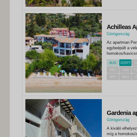
Achilleas 
Görögország
,
Az apartman Perig
Nidri
egybeépült a vel
homokos/kavicsos
nyílik a tengerre.
AUG
SZEPT
O
kilométerre helye
DEC
JAN
F
ÁPR
MÁJ
J
Gardenia a
Görögország
,
A kiváló elhelye
Nidri
míg a homokos/ap