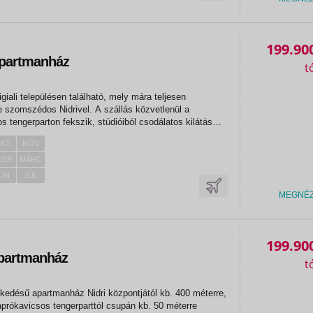
199.90
Apartmanház
iali településen található, mely mára teljesen
e szomszédos Nidrivel. A szállás közvetlenül a
 tengerparton fekszik, stúdióiból csodálatos kilátás
 Nidri sétálóutcájától kb. 950 méterre, kikötője kb. 1,3
KT
NOV
zkedik...
EBR
MÁRC
ÚN
JÚL
MEGNÉ
199.90
partmanház
zkedésű apartmanház Nidri központjától kb. 400 méterre,
rókavicsos tengerparttól csupán kb. 50 méterre