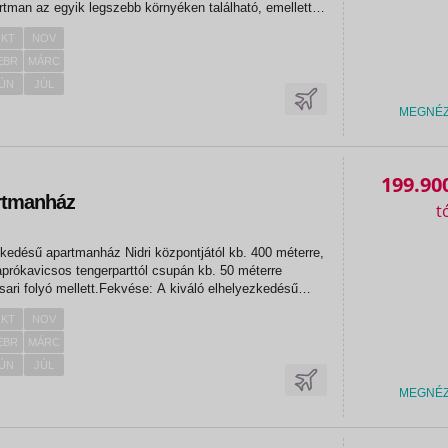
artman az egyik legszebb környéken található, emellett
atás könnyedén elérhető, amire az utasoknak szükségük
KT
NOV
..
EBR
MÁRC
ÚN
JÚL
MEGNÉ
199.90
rtmanház
zkedésű apartmanház Nidri központjától kb. 400 méterre,
rókavicsos tengerparttól csupán kb. 50 méterre
osari folyó mellett.Fekvése: A kiváló elhelyezkedésű
i központjától kb. 400 méterre, míg a
KT
NOV
csos tengerparttól...
EBR
MÁRC
ÚN
JÚL
MEGNÉ