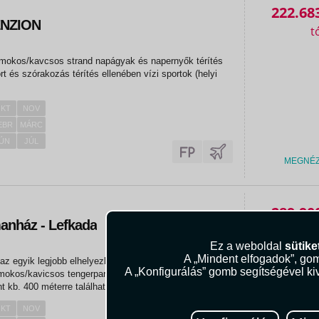
222.68
ENZION
omokos/kavcsos strand napágyak és napernyők térítés
t és szórakozás térítés ellenében vízi sportok (helyi
KT
NOV
EBR
MÁRC
ÚN
JÚL
MEGNÉ
289.90
manház - Lefkada
Ez a weboldal
sütike
A „Mindent elfogadok”, gom
z egyik legjobb elhelyezkedésű ház a Nidri strandon,
A „Konfigurálás” gomb segítségével kiv
mokos/kavicsos tengerparton fekszik, a Dimosari folyó
nt kb. 400 méterre található. Fekvése: Az apartmanház
 elhelyezkedésű ház a Nidri strandon, közvetlenül a
KT
NOV
s...