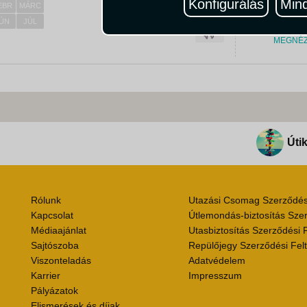
Konfigurálás
Mind
EBR
MÁRC
ÚN
JÚL
MEGNÉ
Útik
Rólunk
Utazási Csomag Szerződési
Kapcsolat
Útlemondás-biztosítás Szer
Médiaajánlat
Utasbiztosítás Szerződési F
Sajtószoba
Repülőjegy Szerződési Felt
Viszonteladás
Adatvédelem
Karrier
Impresszum
Pályázatok
Elismerések és díjak