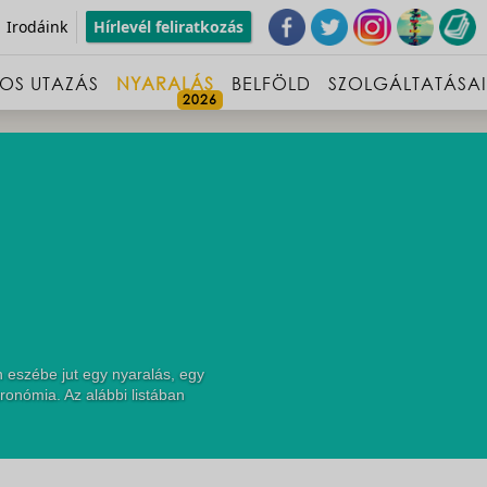
Irodáink
Hírlevél feliratkozás
OS UTAZÁS
NYARALÁS
BELFÖLD
SZOLGÁLTATÁSA
 eszébe jut egy nyaralás, egy
ronómia. Az alábbi listában