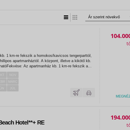
Lista nézet
Táblázatos nézet
104.00
b. 1 km-re fekszik a homokos/kavicsos tengerparttól,
llipos apartmanháztól. A központ, illetve a kikötő kb.
lhatóFekvése: Az apartmanház kb. 1 km-re fekszik a
 tengerparttól, nem messze a Phillipos
KT
NOV
 központ, illetve...
EBR
MÁRC
ÚN
JÚL
MEGNÉ
«
«
194.00
Beach Hotel**+ RE