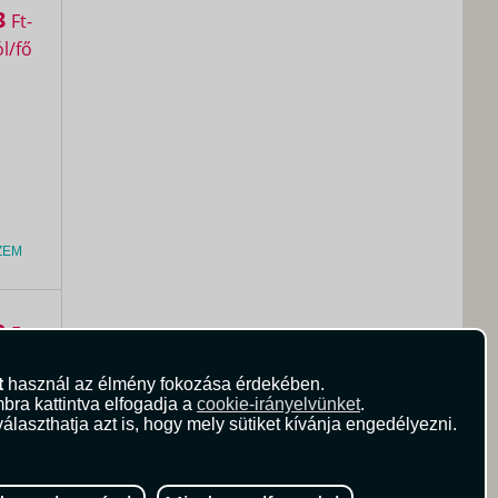
3
Ft
ZEM
0
Ft
t
használ az élmény fokozása érdekében.
bra kattintva elfogadja a
cookie-irányelvünket
.
álaszthatja azt is, hogy mely sütiket kívánja engedélyezni.