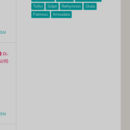
Tsilivi
Sidari
Rethymnon
Skala
Patmosz
Amoudara
ZEM
0
Ft
ZEM