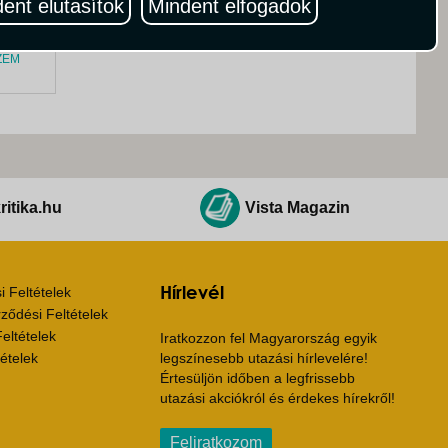
ent elutasítok
Mindent elfogadok
ZEM
ritika.hu
Vista Magazin
Hírlevél
 Feltételek
ződési Feltételek
eltételek
Iratkozzon fel Magyarország egyik
ételek
legszínesebb utazási hírlevelére!
Értesüljön időben a legfrissebb
utazási akciókról és érdekes hírekről!
Feliratkozom