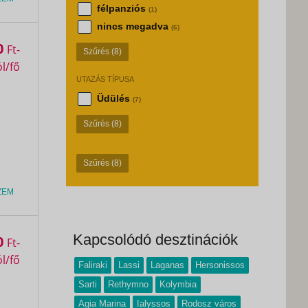
félpanziós
(1)
nincs megadva
(6)
0
Ft
Szűrés
(8)
UTAZÁS TÍPUSA
Üdülés
(7)
Szűrés
(8)
Szűrés
(8)
ZEM
Kapcsolódó desztinációk
0
Ft
Faliraki
Lassi
Laganas
Hersonissos
Sarti
Rethymno
Kolymbia
Agia Marina
Ialyssos
Rodosz város