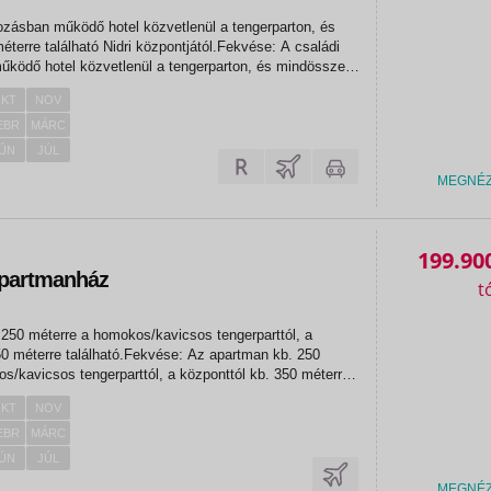
kozásban működő hotel közvetlenül a tengerparton, és
terre található Nidri központjától.Fekvése: A családi
űködő hotel közvetlenül a tengerparton, és mindössze
zpontjától. Szolgáltatások: A 40 szobával
KT
NOV
EBR
MÁRC
ÚN
JÚL
MEGNÉ
199.90
partmanház
250 méterre a homokos/kavicsos tengerparttól, a
50 méterre található.Fekvése: Az apartman kb. 250
s/kavicsos tengerparttól, a központtól kb. 350 méterre
KT
NOV
olt és...
EBR
MÁRC
ÚN
JÚL
MEGNÉ