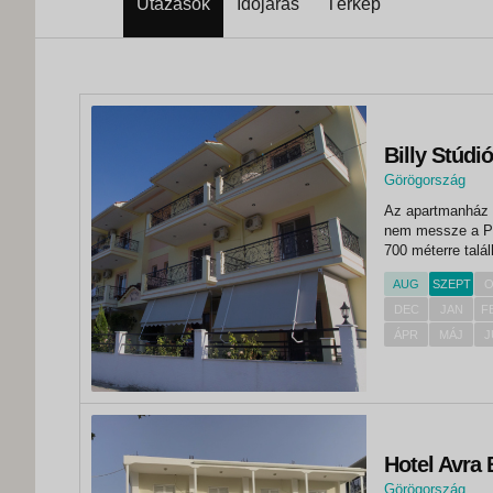
Utazások
Időjárás
Térkép
Billy Stúdió
Görögország
,
Az apartmanház k
Nidri
nem messze a Phi
700 méterre talá
homokos/kavicsos
AUG
SZEPT
O
apartmanháztól. A
DEC
JAN
F
ÁPR
MÁJ
J
Hotel Avra 
Görögország