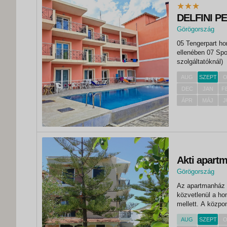
DELFINI P
Görögország
,
05 Tengerpart h
Nidri
ellenében 07 Spor
szolgáltatóknál)
AUG
SZEPT
O
DEC
JAN
F
ÁPR
MÁJ
J
Akti apart
Görögország
,
Az apartmanház a
Nidri
közvetlenül a ho
mellett. A közpo
az egyik legjobb
AUG
SZEPT
O
homokos/kavicso