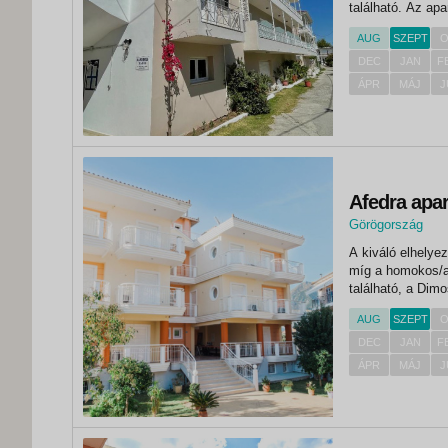
található. Az ap
minden szolgált
AUG
SZEPT
O
lehet nyaralásuk.
DEC
JAN
F
ÁPR
MÁJ
J
Afedra apa
Görögország
,
A kiváló elhelye
Nidri
míg a homokos/ap
található, a Dim
apartmanház Nidr
AUG
SZEPT
O
homokos/aprókavi
DEC
JAN
F
ÁPR
MÁJ
J