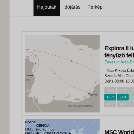
Hajóutak
Időjárás
Térkép
Explora II 
fényűző fel
Egyesült Arab E
,
Nap Kikötő Érkezés Indulás Hétfő Dubai - 09:00 Kedd Dubai - 21:00
Dubai
Szerda Abu Dhabi 08:00 19:00 Csütör
Doha 08:00 18:00 Szombat Dammam 09:00 21:00 Vasárnap tengere
Hétfő Dubai 07:00
AUG
SZEPT
O
DEC
JAN
F
ÁPR
MÁJ
J
MSC World 