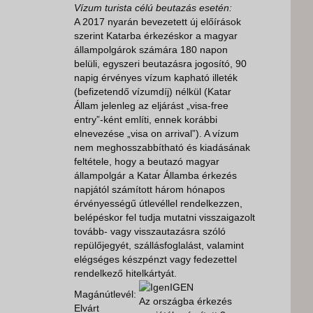
Vízum turista célú beutazás esetén:
A 2017 nyarán bevezetett új előírások
szerint Katarba érkezéskor a magyar
állampolgárok számára 180 napon
belüli, egyszeri beutazásra jogosító, 90
napig érvényes vízum kapható illeték
(befizetendő vízumdíj) nélkül (Katar
Állam jelenleg az eljárást „visa-free
entry”-ként említi, ennek korábbi
elnevezése „visa on arrival”). A vízum
nem meghosszabbítható és kiadásának
feltétele, hogy a beutazó magyar
állampolgár a Katar Államba érkezés
napjától számított három hónapos
érvényességű útlevéllel rendelkezzen,
belépéskor fel tudja mutatni visszaigazolt
tovább- vagy visszautazásra szóló
repülőjegyét, szállásfoglalást, valamint
elégséges készpénzt vagy fedezettel
rendelkező hitelkártyát.
IGEN
Magánútlevél:
Az országba érkezés
Elvárt