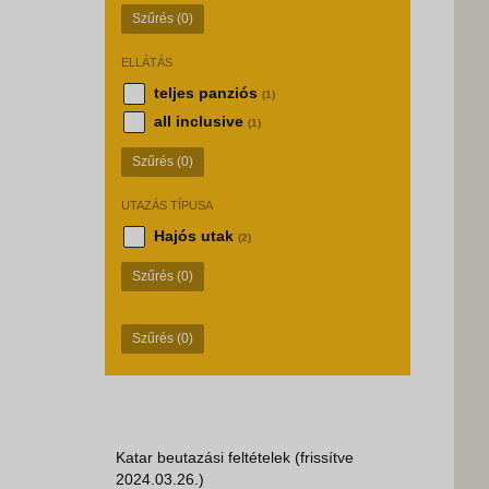
Szűrés
(0)
ELLÁTÁS
teljes panziós
(1)
all inclusive
(1)
Szűrés
(0)
UTAZÁS TÍPUSA
Hajós utak
(2)
Szűrés
(0)
Szűrés
(0)
Katar beutazási feltételek (frissítve
2024.03.26.)