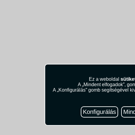
Ez a weboldal
sütike
A „Mindent elfogadok”, gom
A „Konfigurálás” gomb segítségével kiv
Konfigurálás
Mind