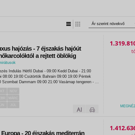
Lista nézet
Táblázatos nézet
1.319.81
luxus hajózás - 7 éjszakás hajóút
hőkarcolóktól a rejtett öblökig
mirátusok
tök Bahrain 09:00 19:00 Péntek
n - -
 -...
KT
NOV
EBR
MÁRC
ÚN
JÚL
MEGNÉ
«
«
1.412.63
Europa - 20 éjszakás mediterrán