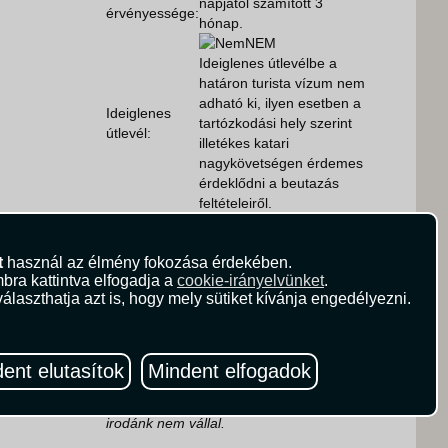
napjától számított 3
érvényessége:
hónap.
NEM
Ideiglenes útlevélbe a
határon turista vízum nem
adható ki, ilyen esetben a
Ideiglenes
tartózkodási hely szerint
útlevél:
illetékes katari
nagykövetségen érdemes
érdeklődni a beutazás
feltételeiről.
Személyi
NEM
igazolvány:
t
használ az élmény fokozása érdekében.
További információk:
Katar | Konzuli
bra kattintva elfogadja a
cookie-irányelvünket
.
Tájékoztatás (gov.hu)
álaszthatja azt is, hogy mely sütiket kívánja engedélyezni.
A fenti információk kizárólag tájékoztató
jellegűek, az utas saját felelőssége az
aktuális beutazási szabályok ismerete és
betartása. A kötelező előírások
ent elutasítok
Mindent elfogadok
BÁRMIKOR változhatnak, azok
előírásszerű teljesítéséért felelősséget
irodánk nem vállal.