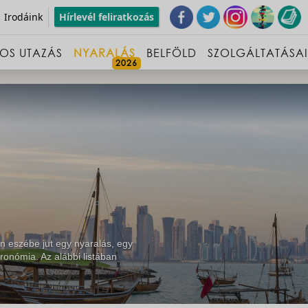
Irodáink
Hírlevél feliratkozás
OS UTAZÁS
NYARALÁS
BELFÖLD
SZOLGÁLTATÁSA
n eszébe jut egy nyaralás, egy
ronómia. Az alábbi listában