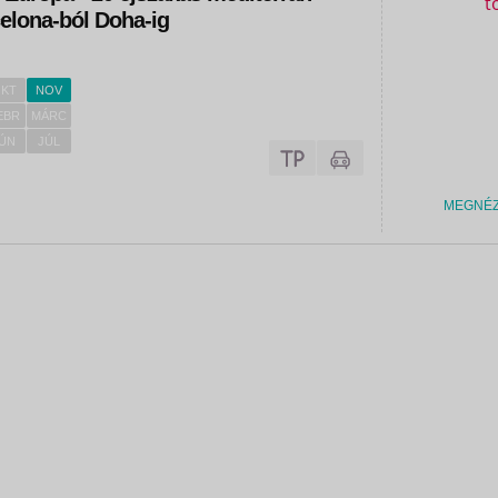
elona-ból Doha-ig
KT
NOV
EBR
MÁRC
ÚN
JÚL
MEGNÉ