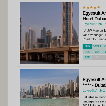
Egyesült A
Hotel Dubai
Egyesült Arab E
,
A JW Marriott M
Dubai
várja vendégeit,
Road fölött maga
világon, csodás k
AUG
SZEPT
O
berendezett szob
DEC
JAN
F
ÁPR
MÁJ
J
Egyesült Ar
***** - Duba
Egyesült Arab E
,
Felújítással kapc
Dubai
tengerparti szaka
2025 július el