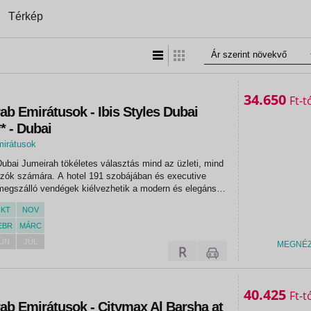
Térkép
Lista nézet
Táblázatos nézet
34.650
Ft
ab Emirátusok - Ibis Styles Dubai
* - Dubai
mirátusok
ubai Jumeirah tökéletes választás mind az üzleti, mind
zók számára. A hotel 191 szobájában és executive
megszálló vendégek kiélvezhetik a modern és elegáns
alamint a prémium szobákat, beleértve a síkképernyős
KT
NOV
s...
EBR
MÁRC
ÚN
JÚL
MEGNÉ
«
«
40.425
Ft
ab Emirátusok - Citymax Al Barsha at