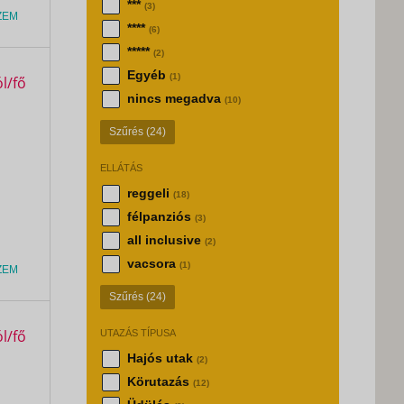
***
(3)
ZEM
****
(6)
*****
(2)
Egyéb
(1)
nincs megadva
(10)
Szűrés
(24)
ELLÁTÁS
reggeli
(18)
félpanziós
(3)
all inclusive
(2)
vacsora
(1)
ZEM
Szűrés
(24)
UTAZÁS TÍPUSA
Hajós utak
(2)
Körutazás
(12)