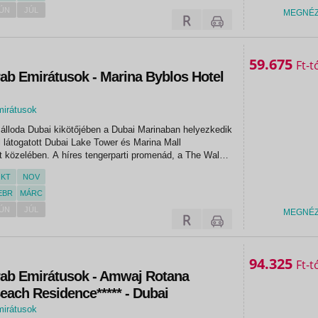
ÚN
JÚL
MEGNÉ
59.675
Ft
ab Emirátusok - Marina Byblos Hotel
mirátusok
álloda Dubai kikötőjében a Dubai Marinaban helyezkedik
tal látogatott Dubai Lake Tower és Marina Mall
 közelében. A híres tengerparti promenád, a The Walk
tő, míg a felejthetetlen izgalmakat ígérő Wild Wadi vízi
KT
NOV
.
EBR
MÁRC
ÚN
JÚL
MEGNÉ
94.325
Ft
rab Emirátusok - Amwaj Rotana
each Residence***** - Dubai
mirátusok