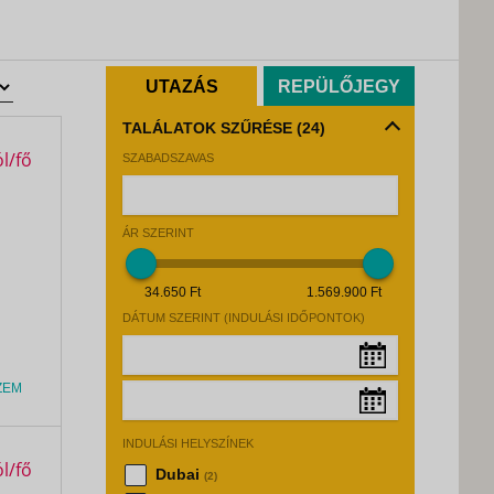
UTAZÁS
REPÜLŐJEGY
TALÁLATOK SZŰRÉSE
(24)
SZABADSZAVAS
ÁR SZERINT
34.650 Ft
1.569.900 Ft
DÁTUM SZERINT (INDULÁSI IDŐPONTOK)
ZEM
Augusztus, 2026
»
INDULÁSI HELYSZÍNEK
Hé
Ke
Sz
Cs
Pé
Sz
Va
Augusztus, 2026
»
Dubai
(2)
27
28
29
30
31
1
2