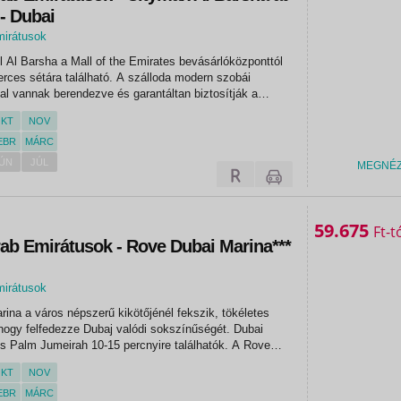
 - Dubai
mirátusok
Al Barsha a Mall of the Emirates bevásárlóközponttól
rces sétára található. A szálloda modern szobái
al vannak berendezve és garantáltan biztosítják a
n vendég számára. Több étkezési lehetőség is
KT
NOV
, a hotel egész...
EBR
MÁRC
ÚN
JÚL
MEGNÉ
59.675
Ft
rab Emirátusok - Rove Dubai Marina***
mirátusok
ina a város népszerű kikötőjénél fekszik, tökéletes
hogy felfedezze Dubaj valódi sokszínűségét. Dubai
s Palm Jumeirah 10-15 percnyire találhatók. A Rove
atív, funky stílusa igazán vidámmá és egyedivé
KT
NOV
láshely...
EBR
MÁRC