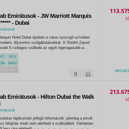
113.57
rab Emirátusok - JW Marriott Marquis
***** - Dubai
mirátusok
arquis Hotel Dubai épülete a város nyüzsgő szívében
 modern, díjnyertes szolgáltatásokkal. A Sheikh Zayed
sodó 5 csillagos szálloda az egyik legmagasabb a
ilátással a tengerre és a városra. Stílusosan
KT
NOV
ái és...
EBR
MÁRC
ÚN
JÚL
MEGNÉ
213.67
ab Emirátusok - Hilton Dubai the Walk
i
mirátusok
solatos tájékoztató jellegű információk: jelenleg a privát
sz felújítás miatt nem elérhető a szállodából. Várhatóan
ejétől lesz újra elérhető. - - - - - - - - - - -