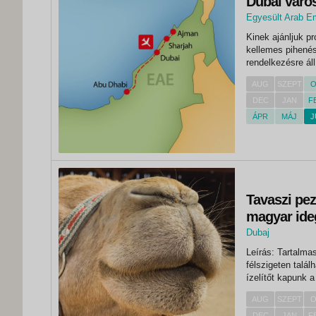
Dubai váro
Egyesült Arab E
,
Kinek ajánljuk p
Dubai
kellemes pihenés
rendelkezésre áll
időben csak Önön
AUG
SZEPT
O
kedvére fedezi...
DEC
JAN
F
ÁPR
MÁJ
J
Tavaszi pe
magyar ide
Dubaj
Leírás: Tartalmas
félszigeten talá
ízelítőt kapunk a
nevezetességeit,
AUG
SZEPT
O
emeletéről, megte
DEC
JAN
F