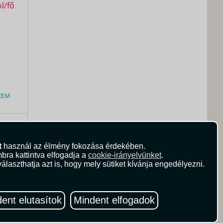
ZEM
0
Ft
t
használ az élmény fokozása érdekében.
bra kattintva elfogadja a
cookie-irányelvünket
.
álaszthatja azt is, hogy mely sütiket kívánja engedélyezni.
ent elutasítok
Mindent elfogadok