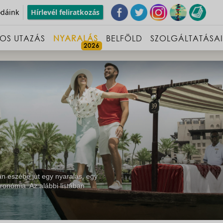
odáink
Hírlevél feliratkozás
OS UTAZÁS
NYARALÁS
BELFÖLD
SZOLGÁLTATÁSA
n eszébe jut egy nyaralás, egy
ronómia. Az alábbi listában