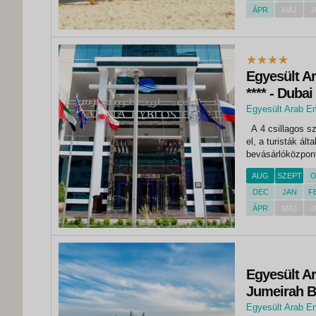
ÁPR
MÁJ
J
Egyesült Ar
**** - Dubai
Egyesült Arab E
,
A 4 csillagos sz
Dubai
el, a turisták ál
bevásárlóközpont
gyalogosan elérhe
AUG
SZEPT
O
park is csupán..
DEC
JAN
F
ÁPR
MÁJ
J
Egyesült A
Jumeirah B
Egyesült Arab E