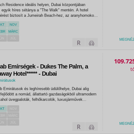
h Residence ideális helyen, Dubai központjában
os egyik híres sétánya a "The Walk" mentén. A hotel
érést biztosít a Jumeirah Beach-hez, az aranyhomokos
ytiszta tenger csak pár lépésnyire van. 301 ízlésesen,
KT
NOV
...
EBR
MÁRC
ÚN
JÚL
MEGNÉ
109.72
rab Emírségek - Dukes The Palm, a
way Hotel***** - Dubai
mirátusok
 Emirátusok és leghíresebb üdülőhelye, Dubai alig
 fejlődött a nomád, állattartó gazdaságokból ultramodern
hol üvegpaloták, felhőkarcolók, luxusjárművek
az idelátogatókat. Csodálatos, fehér homokos, ápolt
KT
NOV
za a...
EBR
MÁRC
ÚN
JÚL
MEGNÉ