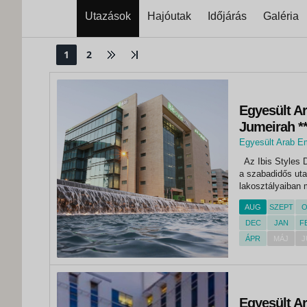
Utazások
Hajóutak
Időjárás
Galéria
1
2
Egyesült Ar
Jumeirah **
Egyesült Arab E
,
Az Ibis Styles D
Dubai
a szabadidős uta
lakosztályaiban 
belső tereket, v
AUG
SZEPT
O
TV-t, a személye
DEC
JAN
F
ÁPR
MÁJ
J
Egyesült Ar