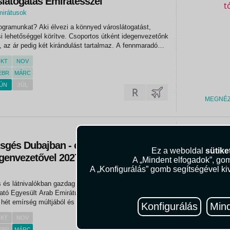
slátogatás Emiratesszel
mirátusok
rogramunkat? Aki élvezi a könnyed városlátogatást,
i lehetőséggel körítve. Csoportos útként idegenvezetőnk
, az ár pedig két kirándulást tartalmaz. A fennmaradó
 múlik, hogy választ-e fakultatív programjainkból, vagy
KT
NOV
EBR
MÁRC
ÚN
JÚL
MEGNÉ
349.00
zsgés Dubajban - csoportos utazás
Ez a weboldal
sütike
genvezetővel 2027.03.11-16.
A „Mindent elfogadok”, gom
A „Konfigurálás” gomb segítségével kiv
 és látnivalókban gazdag utazásra invitáljuk az Arab-
lható Egyesült Arab Emirátusokba. Utazásunk során
 hét emírség múltjából és jelenéből, felkeressük Dubaj
Konfigurálás
Mind
 kinézünk a világ legmagasabb épületének 124.
KT
NOV
kintjük a...
EBR
MÁRC