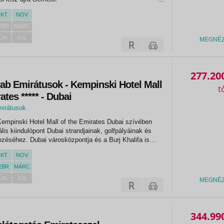
 - - - - - -...
KT
NOV
EBR
MÁRC
ÚN
JÚL
MEGNÉ
277.20
ab Emirátusok - Kempinski Hotel Mall
ates ***** - Dubai
mirátusok
empinski Hotel Mall of the Emirates Dubai szívében
eális kiindulópont Dubai strandjainak, golfpályáinak és
dezéséhez. Dubai városközpontja és a Burj Khalifa is
van, a Mall of the Emirates-hez csatlakozva pedig
KT
NOV
st...
EBR
MÁRC
ÚN
JÚL
MEGNÉ
344.99