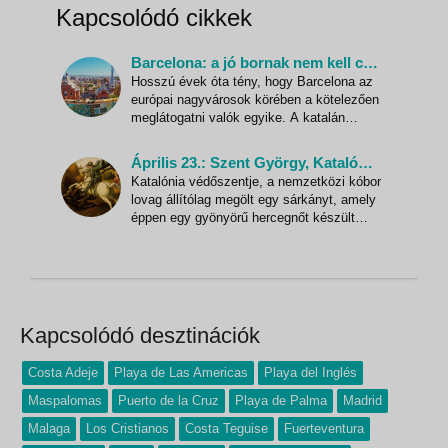
Kapcsolódó cikkek
Barcelona: a jó bornak nem kell cégér
Hosszú évek óta tény, hogy Barcelona az
európai nagyvárosok körében a kötelezően
meglátogatni valók egyike. A katalán
főváros jól láthatóan duzzad az erőtől,
tobzódik az innovációban, kitartóan szépíti
Április 23.: Szent György, Katalónia védőszentjének ünnepe
tovább magát. Barcelona figyelemre és
Katalónia védőszentje, a nemzetközi kóbor
irigylésre méltó. Miért jó Barcelonában
lovag állítólag megölt egy sárkányt, amely
turistáskodni? A ma
éppen egy gyönyörű hercegnőt készült
lenyelni valahol Barcelonától délre. A
sárkányvérből kinőtt egy rózsabokor,
amelyről a legszebb virágot a hercegnő
számár leszakította. Éppen ezért a
hagyományos Rózsa Fesztivál
Kapcsolódó desztinációk
Costa Adeje
Playa de Las Americas
Playa del Inglés
Maspalomas
Puerto de la Cruz
Playa de Palma
Madrid
Malaga
Los Cristianos
Costa Teguise
Fuerteventura