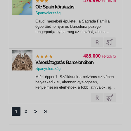
479.990
Ft
Ole Spain körutazás
Spanyolország
,
Gaudí mesebeli épületei, a Sagrada Família
Barcelona
égbe törő tornyai és Barcelona pezsgő
tengerpartja nyitja meg az utazást, ahol a
művészet és a mediterrán életérzés minden
pillanatban új arcát mutatja. Madrid királyi
palotái, világhírű múzeumai és hangulatos terei
a spanyol főváros eleganciáját tárják...
485.000
Ft
Városlátogatás Barcelonában
Spanyolország
,
Miért éppen1. Szállásunk a belváros szívében
Barcelona
helyezkedik el, ahonnan gyalogosan,
kényelmesen elérhetőek a főbb látnivalók, így
akár este, egyénileg is élvezhetjük a spanyol
pezsgést. 2. Jamon Serrano, elsőre idegenül
hathat a név, de ha megkóstolja híres serrano
sonkát, mindig érezni fogja azt a...
1
2