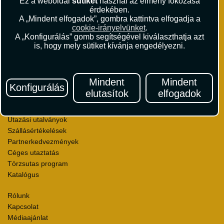
Ez a weboldal
sütiket
használ az élmény fokozása
+36 1 429 9999
érdekében.
andrassy@vista.hu
A „Mindent elfogadok”, gombra kattintva elfogadja a
cookie-irányelvünket
.
A „Konfigurálás” gomb segítségével kiválaszthatja azt
is, hogy mely sütiket kívánja engedélyezni.
Repülőjegy foglalás
Mindent
Mindent
Konfigurálás
Utasbiztosítás
elutasítok
elfogadok
Vízumügyintézés
Autóbérlés
Utazási utalványok
Szállásértékelések
Partnerkedvezmények
Céges utaztatás
Törzsutas program
Katalógus
Rólunk
Kapcsolat
Médiaajánlat