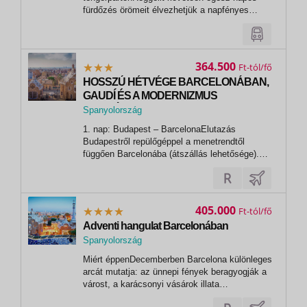
fürdőzés örömeit élvezhetjük a napfényes
Costa Braván.1. nap: Szeged – Budapest –
Genova környéke (1080 km)Kora reggel
indulunk Szegedről Budapesten át Szlovénia
és Itália lenyűgöző természeti szépségű tájain
364.500
Ft
keresztül....
HOSSZÚ HÉTVÉGE BARCELONÁBAN,
GAUDÍ ÉS A MODERNIZMUS
NYOMÁBAN - A lüktető, ezerarcú
Spanyolország
kozmopolita város
,
1. nap: Budapest – BarcelonaElutazás
Barcelona
Budapestről repülőgéppel a menetrendtől
függően Barcelonába (átszállás lehetősége).
Transzfer a szállodába, ahol 3 éjszakán
keresztül szállásunk lesz. Menetrendtől függő­
en ismerkedünk a spanyol nagyváros
hangulatával, mely során betekintést kapunk a
405.000
Ft
város...
Adventi hangulat Barcelonában
Spanyolország
,
Miért éppenDecemberben Barcelona különleges
Barcelona
arcát mutatja: az ünnepi fények beragyogják a
várost, a karácsonyi vásárok illata
mézeskalácsot és fűszeres forralt bort idéz,