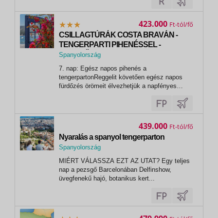
miközben a történelmi utcákon andalogva igazi
mediterrán adventi hangulat várja az
utazókat.Utazásunk során belvárosi,...
423.000
Ft
CSILLAGTÚRÁK COSTA BRAVÁN -
TENGERPARTI PIHENÉSSEL -
REPÜLŐVEL -
Spanyolország
,
7. nap: Egész napos pihenés a
Barcelona
tengerpartonReggelit követően egész napos
fürdőzés örömeit élvezhetjük a napfényes
Costa Braván.1. nap: Szeged – Budapest –
Genova környéke (1080 km)Kora reggel
indulunk Szegedről Budapesten át Szlovénia
és Itália lenyűgöző természeti szépségű tájain
439.000
Ft
keresztül....
Nyaralás a spanyol tengerparton
Spanyolország
,
MIÉRT VÁLASSZA EZT AZ UTAT? Egy teljes
Barcelona
nap a pezsgő Barcelonában Delfinshow,
üvegfenekű hajó, botanikus kert...