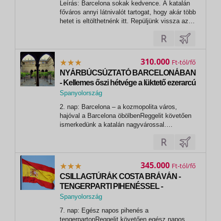
Leírás: Barcelona sokak kedvence. A katalán
Barcelona
főváros annyi látnivalót tartogat, hogy akár több
hetet is eltölthetnénk itt. Repüljünk vissza az
időben és barangoljunk a Gótikus negyed
sikátoraiban, merüljünk el a sokszínű Rambla
sétány forgatagában, majd ugorjunk az időben
és fedezzük fel Antoni...
310.000
Ft
NYÁRBÚCSÚZTATÓ BARCELONÁBAN
- Kellemes őszi hétvége a lüktető ezerarcú
kozmopolita városban
Spanyolország
,
2. nap: Barcelona – a kozmopolita város,
Barcelona
hajóval a Barcelona öbölbenReggelit követően
ismerkedünk a katalán nagyvárossal.
Városnézésünk során autóbusszal és
gyalogosan tekintjük meg a várost, amely egy
komplett és átfogó képet ad a
célállomásunkról: A Montjuic-hegyről indulva az
345.000
Ft
olimpiai negyed...
CSILLAGTÚRÁK COSTA BRÁVÁN -
TENGERPARTI PIHENÉSSEL -
Tengerparti nyaralás tartalmas
Spanyolország
kirándulásokkal Spanyolországban
,
7. nap: Egész napos pihenés a
Barcelona
tengerpartonReggelit követően egész napos