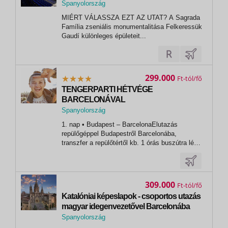
Spanyolország
,
MIÉRT VÁLASSZA EZT AZ UTAT? A Sagrada
Barcelona
Família zseniális monumentalitása Felkeressük
Gaudí különleges épületeit...
299.000
Ft
TENGERPARTI HÉTVÉGE
BARCELONÁVAL
Spanyolország
,
1. nap • Budapest – BarcelonaElutazás
Barcelona
repülőgéppel Budapestről Barcelonába,
transzfer a repülőtértől kb. 1 órás buszútra lévő
szállodába. Szállás tengerpart közeli
szállodában a Costa Braván. 2. nap • La
Boqueria – La Rambla – Gótikus negyed –
Montjuïc-hegyDélelőtt pompás ízek és színes
309.000
Ft
élmények...
Katalóniai képeslapok - csoportos utazás
magyar idegenvezetővel Barcelonába
2026.10.09-12.
Spanyolország
,