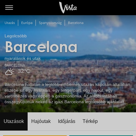
Utazás
Európa
Spanyolország
Barcelona
Legolcsóbb
Barcelona
nyaralások és utak
BARCELONA
32°C
Barcelona hallatán a legtöbb embernek utazás kapcsán általában
eszébe jut egy nyaralás, egy tengerpart, egy hajóút, egy
városnézés vagy éppen a gasztronómia. Az alábbi listában
összegyűjtöttük neked az igazi Barcelona legolcsóbb ajánlatait.
Utazások
Hajóutak
Időjárás
Térkép