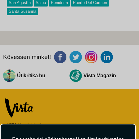
San Agustín
Salou
Benidorm
Puerto Del Carmen
Santa Susanna
Kövessen minket!
Útikritika.hu
Vista Magazin
VISTA Utazási Iroda
1061 Budapest
Andrássy út 1.