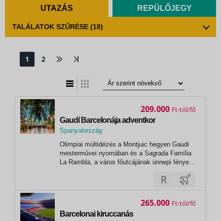
UTAZÁS
REPÜLŐJEGY
TALÁLATOK SZŰRÉSE
(18)
1
2
t
zatos nézet
209.000
Ft
Gaudí Barcelonája adventkor
Spanyolország
,
Olimpiai múltidézés a Montjuic hegyen Gaudi
Barcelona
mesterművei nyomában és a Sagrada Família
La Rambla, a város főutcájának ünnepi fényei
Spanyol ízvilág, tapas és churros
265.000
Ft
Barcelonai kiruccanás