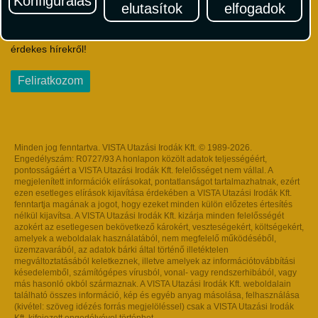
Konfigurálás
elutasítok
elfogadok
Iratkozzon fel Magyarország egyik legszínesebb utazási
hírlevelére! Értesüljön időben a legfrissebb utazási akciókról és
érdekes hírekről!
Feliratkozom
Minden jog fenntartva. VISTA Utazási Irodák Kft. © 1989-2026.
Engedélyszám: R0727/93 A honlapon közölt adatok teljességéért,
pontosságáért a VISTA Utazási Irodák Kft. felelősséget nem vállal. A
megjelenített információk elírásokat, pontatlanságot tartalmazhatnak, ezért
ezen esetleges elírások kijavítása érdekében a VISTA Utazási Irodák Kft.
fenntartja magának a jogot, hogy ezeket minden külön előzetes értesítés
nélkül kijavítsa. A VISTA Utazási Irodák Kft. kizárja minden felelősségét
azokért az esetlegesen bekövetkező károkért, veszteségekért, költségekért,
amelyek a weboldalak használatából, nem megfelelő működéséből,
üzemzavarából, az adatok bárki által történő illetéktelen
megváltoztatásából keletkeznek, illetve amelyek az információtovábbítási
késedelemből, számítógépes vírusból, vonal- vagy rendszerhibából, vagy
más hasonló okból származnak. A VISTA Utazási Irodák Kft. weboldalain
található összes információ, kép és egyéb anyag másolása, felhasználása
(kivétel: szöveg idézés forrás megjelöléssel) csak a VISTA Utazási Irodák