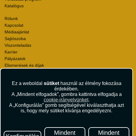
Katalógus
Rólunk
Kapcsolat
Médiaajánlat
Sajtószoba
Viszonteladás
Karrier
Pályázatok
Elismerések és díjak
Környezettudatosság
Ez a weboldal
sütiket
használ az élmény fokozása
Utazási Csomag Szerződési Feltételek
érdekében.
Útlemondás-biztosítás Szerződési Feltételek
A „Mindent elfogadok”, gombra kattintva elfogadja a
Utasbiztosítás Szerződési Feltételek
cookie-irányelvünket
.
Repülőjegy Szerződési Feltételek
A „Konfigurálás” gomb segítségével kiválaszthatja azt
is, hogy mely sütiket kívánja engedélyezni.
Adatvédelem
Impresszum
Hírlevél
Mindent
Mindent