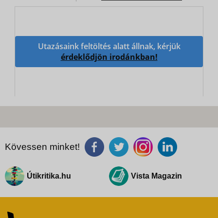
Utazásaink feltöltés alatt állnak, kérjük
érdeklődjön irodánkban!
Kövessen minket!
Útikritika.hu
Vista Magazin