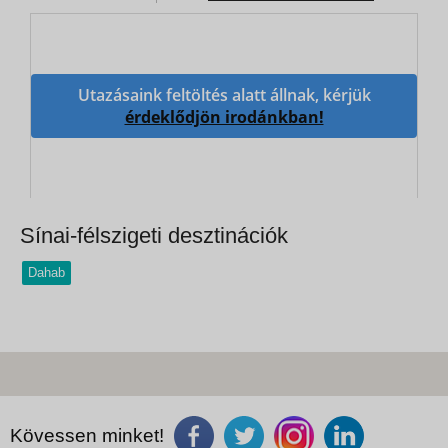
Utazásaink feltöltés alatt állnak, kérjük
érdeklődjön irodánkban!
Sínai-félszigeti desztinációk
Dahab
Kövessen minket!