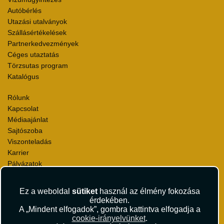
Autóbérlés
Utazási utalványok
Szállásértékelések
Partnerkedvezmények
Céges utaztatás
Törzsutas program
Katalógus
Rólunk
Kapcsolat
Médiaajánlat
Sajtószoba
Viszonteladás
Karrier
Pályázatok
Elismerések és díjak
Környezettudatosság
Ez a weboldal
sütiket
használ az élmény fokozása
érdekében.
Utazási Csomag Szerződési Feltételek
A „Mindent elfogadok”, gombra kattintva elfogadja a
Útlemondás-biztosítás Szerződési Feltételek
cookie-irányelvünket
.