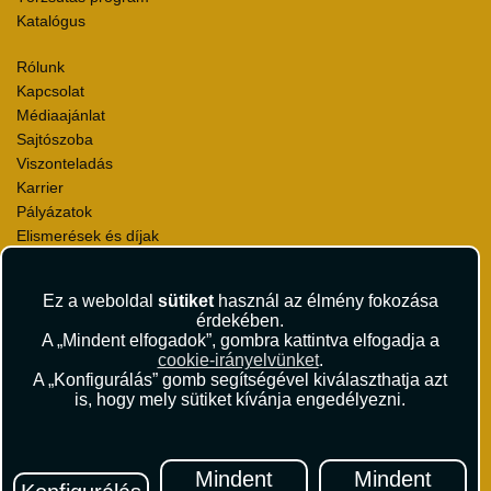
Katalógus
Rólunk
Kapcsolat
Médiaajánlat
Sajtószoba
Viszonteladás
Karrier
Pályázatok
Elismerések és díjak
Környezettudatosság
Ez a weboldal
sütiket
használ az élmény fokozása
Utazási Csomag Szerződési Feltételek
érdekében.
Útlemondás-biztosítás Szerződési Feltételek
A „Mindent elfogadok”, gombra kattintva elfogadja a
Utasbiztosítás Szerződési Feltételek
cookie-irányelvünket
.
Repülőjegy Szerződési Feltételek
A „Konfigurálás” gomb segítségével kiválaszthatja azt
is, hogy mely sütiket kívánja engedélyezni.
Adatvédelem
Impresszum
Hírlevél
Mindent
Mindent