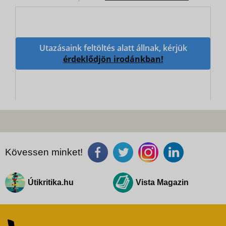
Utazásaink feltöltés alatt állnak, kérjük
érdeklődjön irodánkban!
Kövessen minket!
Útikritika.hu
Vista Magazin