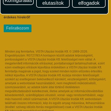
Konfigurálás
elutasítok
elfogadok
Iratkozzon fel Magyarország egyik legszínesebb utazási
hírlevelére! Értesüljön időben a legfrissebb utazási akciókról és
érdekes hírekről!
Feliratkozom
Minden jog fenntartva. VISTA Utazási Irodák Kft. © 1989-2026.
Engedélyszám: R0727/93 A honlapon közölt adatok teljességéért,
pontosságáért a VISTA Utazási Irodák Kft. felelősséget nem vállal. A
megjelenített információk elírásokat, pontatlanságot tartalmazhatnak, ezért
ezen esetleges elírások kijavítása érdekében a VISTA Utazási Irodák Kft.
fenntartja magának a jogot, hogy ezeket minden külön előzetes értesítés
nélkül kijavítsa. A VISTA Utazási Irodák Kft. kizárja minden felelősségét
azokért az esetlegesen bekövetkező károkért, veszteségekért, költségekért,
amelyek a weboldalak használatából, nem megfelelő működéséből,
üzemzavarából, az adatok bárki által történő illetéktelen
megváltoztatásából keletkeznek, illetve amelyek az információtovábbítási
késedelemből, számítógépes vírusból, vonal- vagy rendszerhibából, vagy
más hasonló okból származnak. A VISTA Utazási Irodák Kft. weboldalain
található összes információ, kép és egyéb anyag másolása, felhasználása
(kivétel: szöveg idézés forrás megjelöléssel) csak a VISTA Utazási Irodák