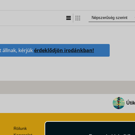
Lista nézet
Táblázatos nézet
t állnak, kérjük
érdeklődjön irodánkban!
Útik
Rólunk
Utazási Csomag Szerződési