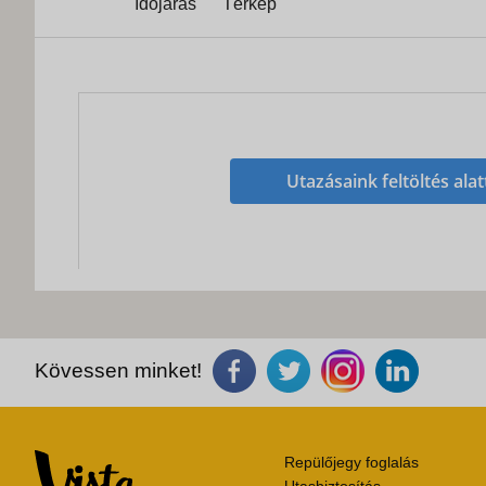
Időjárás
Térkép
Utazásaink feltöltés alat
Kövessen minket!
Repülőjegy foglalás