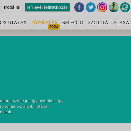
Irodáink
Hírlevél feliratkozás
OS UTAZÁS
NYARALÁS
BELFÖLD
SZOLGÁLTATÁSA
ában eszébe jut egy nyaralás, egy
ronómia. Az alábbi listában
latait.