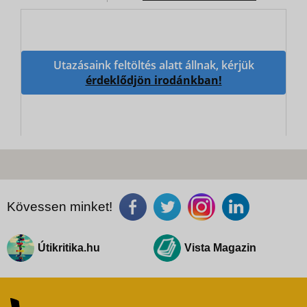
Utazásaink feltöltés alatt állnak, kérjük
érdeklődjön irodánkban!
Kövessen minket!
Útikritika.hu
Vista Magazin