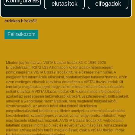
Konfigurálás
elutasítok
elfogadok
Iratkozzon fel Magyarország egyik legszínesebb utazási
hírlevelére! Értesüljön időben a legfrissebb utazási akciókról és
érdekes hírekről!
Feliratkozom
Minden jog fenntartva. VISTA Utazási Irodák Kft. © 1989-2026.
Engedélyszám: R0727/93 A honlapon közölt adatok teljességéért,
pontosságáért a VISTA Utazási Irodák Kft. felelősséget nem vállal. A
megjelenített információk elírásokat, pontatlanságot tartalmazhatnak, ezért
ezen esetleges elírások kijavítása érdekében a VISTA Utazási Irodák Kft.
fenntartja magának a jogot, hogy ezeket minden külön előzetes értesítés
nélkül kijavítsa. A VISTA Utazási Irodák Kft. kizárja minden felelősségét
azokért az esetlegesen bekövetkező károkért, veszteségekért, költségekért,
amelyek a weboldalak használatából, nem megfelelő működéséből,
üzemzavarából, az adatok bárki által történő illetéktelen
megváltoztatásából keletkeznek, illetve amelyek az információtovábbítási
késedelemből, számítógépes vírusból, vonal- vagy rendszerhibából, vagy
más hasonló okból származnak. A VISTA Utazási Irodák Kft. weboldalain
található összes információ, kép és egyéb anyag másolása, felhasználása
(kivétel: szöveg idézés forrás megjelöléssel) csak a VISTA Utazási Irodák