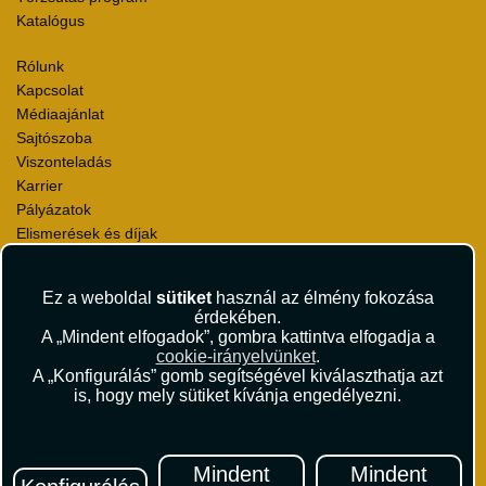
Katalógus
Rólunk
Kapcsolat
Médiaajánlat
Sajtószoba
Viszonteladás
Karrier
Pályázatok
Elismerések és díjak
Környezettudatosság
Ez a weboldal
sütiket
használ az élmény fokozása
Utazási Csomag Szerződési Feltételek
érdekében.
Útlemondás-biztosítás Szerződési Feltételek
A „Mindent elfogadok”, gombra kattintva elfogadja a
Utasbiztosítás Szerződési Feltételek
cookie-irányelvünket
.
Repülőjegy Szerződési Feltételek
A „Konfigurálás” gomb segítségével kiválaszthatja azt
is, hogy mely sütiket kívánja engedélyezni.
Adatvédelem
Impresszum
Hírlevél
Mindent
Mindent