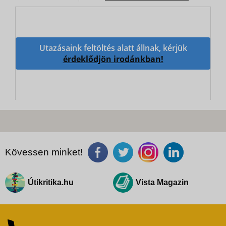
Utazásaink feltöltés alatt állnak, kérjük
érdeklődjön irodánkban!
Kövessen minket!
Útikritika.hu
Vista Magazin