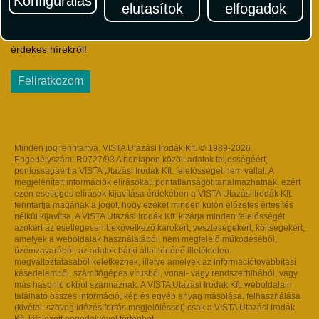
Konfigurálás
elutasítok
elfogadok
Iratkozzon fel Magyarország egyik legszínesebb utazási
hírlevelére! Értesüljön időben a legfrissebb utazási akciókról és
érdekes hírekről!
Feliratkozom
Minden jog fenntartva. VISTA Utazási Irodák Kft. © 1989-2026.
Engedélyszám: R0727/93 A honlapon közölt adatok teljességéért,
pontosságáért a VISTA Utazási Irodák Kft. felelősséget nem vállal. A
megjelenített információk elírásokat, pontatlanságot tartalmazhatnak, ezért
ezen esetleges elírások kijavítása érdekében a VISTA Utazási Irodák Kft.
fenntartja magának a jogot, hogy ezeket minden külön előzetes értesítés
nélkül kijavítsa. A VISTA Utazási Irodák Kft. kizárja minden felelősségét
azokért az esetlegesen bekövetkező károkért, veszteségekért, költségekért,
amelyek a weboldalak használatából, nem megfelelő működéséből,
üzemzavarából, az adatok bárki által történő illetéktelen
megváltoztatásából keletkeznek, illetve amelyek az információtovábbítási
késedelemből, számítógépes vírusból, vonal- vagy rendszerhibából, vagy
más hasonló okból származnak. A VISTA Utazási Irodák Kft. weboldalain
található összes információ, kép és egyéb anyag másolása, felhasználása
(kivétel: szöveg idézés forrás megjelöléssel) csak a VISTA Utazási Irodák