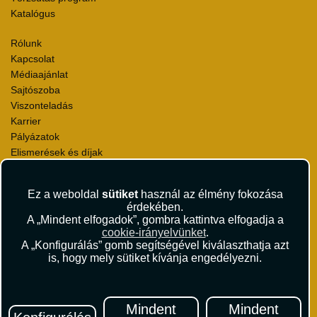
Katalógus
Rólunk
Kapcsolat
Médiaajánlat
Sajtószoba
Viszonteladás
Karrier
Pályázatok
Elismerések és díjak
Környezettudatosság
Ez a weboldal
sütiket
használ az élmény fokozása
Utazási Csomag Szerződési Feltételek
érdekében.
Útlemondás-biztosítás Szerződési Feltételek
A „Mindent elfogadok”, gombra kattintva elfogadja a
Utasbiztosítás Szerződési Feltételek
cookie-irányelvünket
.
Repülőjegy Szerződési Feltételek
A „Konfigurálás” gomb segítségével kiválaszthatja azt
is, hogy mely sütiket kívánja engedélyezni.
Adatvédelem
Impresszum
Hírlevél
Mindent
Mindent