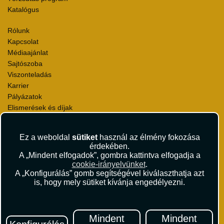
Katalógus
Rólunk
Kapcsolat
Médiaajánlat
Sajtószoba
Viszonteladás
Karrier
Pályázatok
Elismerések és díjak
Környezettudatosság
Ez a weboldal
sütiket
használ az élmény fokozása
Utazási Csomag Szerződési Feltételek
érdekében.
Útlemondás-biztosítás Szerződési Feltételek
A „Mindent elfogadok”, gombra kattintva elfogadja a
Utasbiztosítás Szerződési Feltételek
cookie-irányelvünket
.
Repülőjegy Szerződési Feltételek
A „Konfigurálás” gomb segítségével kiválaszthatja azt
is, hogy mely sütiket kívánja engedélyezni.
Adatvédelem
Impresszum
Hírlevél
Mindent
Mindent