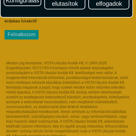
Konfigurálás
elutasítok
elfogadok
Iratkozzon fel Magyarország egyik legszínesebb utazási
hírlevelére! Értesüljön időben a legfrissebb utazási akciókról és
érdekes hírekről!
Feliratkozom
Minden jog fenntartva. VISTA Utazási Irodák Kft. © 1989-2026.
Engedélyszám: R0727/93 A honlapon közölt adatok teljességéért,
pontosságáért a VISTA Utazási Irodák Kft. felelősséget nem vállal. A
megjelenített információk elírásokat, pontatlanságot tartalmazhatnak, ezért
ezen esetleges elírások kijavítása érdekében a VISTA Utazási Irodák Kft.
fenntartja magának a jogot, hogy ezeket minden külön előzetes értesítés
nélkül kijavítsa. A VISTA Utazási Irodák Kft. kizárja minden felelősségét
azokért az esetlegesen bekövetkező károkért, veszteségekért, költségekért,
amelyek a weboldalak használatából, nem megfelelő működéséből,
üzemzavarából, az adatok bárki által történő illetéktelen
megváltoztatásából keletkeznek, illetve amelyek az információtovábbítási
késedelemből, számítógépes vírusból, vonal- vagy rendszerhibából, vagy
más hasonló okból származnak. A VISTA Utazási Irodák Kft. weboldalain
található összes információ, kép és egyéb anyag másolása, felhasználása
(kivétel: szöveg idézés forrás megjelöléssel) csak a VISTA Utazási Irodák