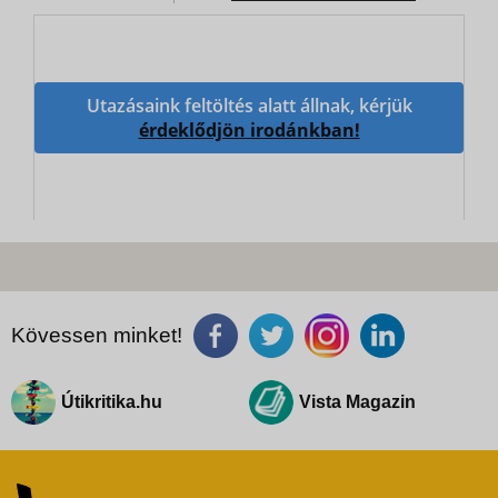
Utazásaink feltöltés alatt állnak, kérjük
érdeklődjön irodánkban!
Kövessen minket!
Útikritika.hu
Vista Magazin