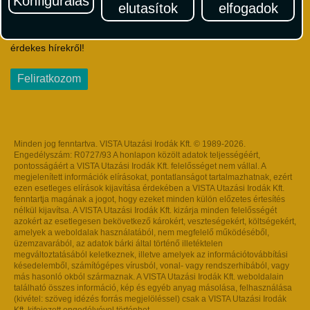
Konfigurálás
elutasítok
elfogadok
Iratkozzon fel Magyarország egyik legszínesebb utazási
hírlevelére! Értesüljön időben a legfrissebb utazási akciókról és
érdekes hírekről!
Feliratkozom
Minden jog fenntartva. VISTA Utazási Irodák Kft. © 1989-2026.
Engedélyszám: R0727/93 A honlapon közölt adatok teljességéért,
pontosságáért a VISTA Utazási Irodák Kft. felelősséget nem vállal. A
megjelenített információk elírásokat, pontatlanságot tartalmazhatnak, ezért
ezen esetleges elírások kijavítása érdekében a VISTA Utazási Irodák Kft.
fenntartja magának a jogot, hogy ezeket minden külön előzetes értesítés
nélkül kijavítsa. A VISTA Utazási Irodák Kft. kizárja minden felelősségét
azokért az esetlegesen bekövetkező károkért, veszteségekért, költségekért,
amelyek a weboldalak használatából, nem megfelelő működéséből,
üzemzavarából, az adatok bárki által történő illetéktelen
megváltoztatásából keletkeznek, illetve amelyek az információtovábbítási
késedelemből, számítógépes vírusból, vonal- vagy rendszerhibából, vagy
más hasonló okból származnak. A VISTA Utazási Irodák Kft. weboldalain
található összes információ, kép és egyéb anyag másolása, felhasználása
(kivétel: szöveg idézés forrás megjelöléssel) csak a VISTA Utazási Irodák