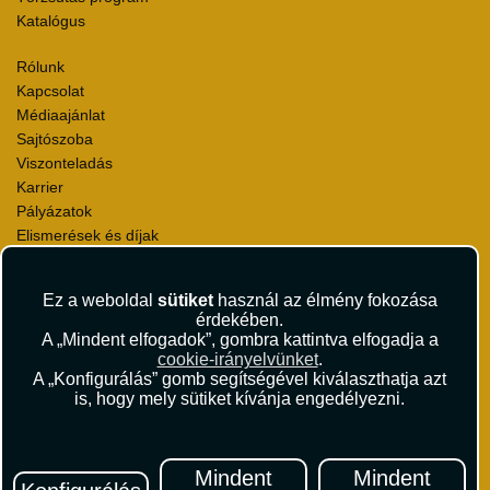
Katalógus
Rólunk
Kapcsolat
Médiaajánlat
Sajtószoba
Viszonteladás
Karrier
Pályázatok
Elismerések és díjak
Környezettudatosság
Ez a weboldal
sütiket
használ az élmény fokozása
Utazási Csomag Szerződési Feltételek
érdekében.
Útlemondás-biztosítás Szerződési Feltételek
A „Mindent elfogadok”, gombra kattintva elfogadja a
Utasbiztosítás Szerződési Feltételek
cookie-irányelvünket
.
Repülőjegy Szerződési Feltételek
A „Konfigurálás” gomb segítségével kiválaszthatja azt
is, hogy mely sütiket kívánja engedélyezni.
Adatvédelem
Impresszum
Hírlevél
Mindent
Mindent