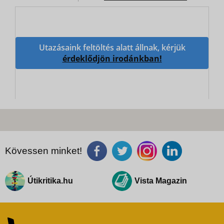
Utazásaink feltöltés alatt állnak, kérjük
érdeklődjön irodánkban!
Kövessen minket!
Útikritika.hu
Vista Magazin