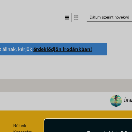
Lista nézet
Táblázatos nézet
t állnak, kérjük
érdeklődjön irodánkban!
Útik
Rólunk
Utazási Csomag Szerződési