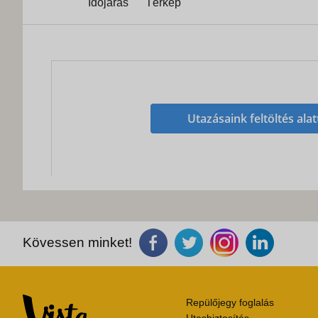
Időjárás
Térkép
Utazásaink feltöltés alat
Kövessen minket!
Repülőjegy foglalás