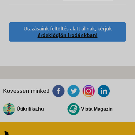
Utazásaink feltöltés alatt állnak, kérjük
érdeklődjön irodánkban!
Kövessen minket!
Útikritika.hu
Vista Magazin