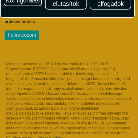
Konfigurálás
elutasítok
elfogadok
Iratkozzon fel Magyarország egyik legszínesebb utazási
hírlevelére! Értesüljön időben a legfrissebb utazási akciókról és
érdekes hírekről!
Feliratkozom
Minden jog fenntartva. VISTA Utazási Irodák Kft. © 1989-2026.
Engedélyszám: R0727/93 A honlapon közölt adatok teljességéért,
pontosságáért a VISTA Utazási Irodák Kft. felelősséget nem vállal. A
megjelenített információk elírásokat, pontatlanságot tartalmazhatnak, ezért
ezen esetleges elírások kijavítása érdekében a VISTA Utazási Irodák Kft.
fenntartja magának a jogot, hogy ezeket minden külön előzetes értesítés
nélkül kijavítsa. A VISTA Utazási Irodák Kft. kizárja minden felelősségét
azokért az esetlegesen bekövetkező károkért, veszteségekért, költségekért,
amelyek a weboldalak használatából, nem megfelelő működéséből,
üzemzavarából, az adatok bárki által történő illetéktelen
megváltoztatásából keletkeznek, illetve amelyek az információtovábbítási
késedelemből, számítógépes vírusból, vonal- vagy rendszerhibából, vagy
más hasonló okból származnak. A VISTA Utazási Irodák Kft. weboldalain
található összes információ, kép és egyéb anyag másolása, felhasználása
(kivétel: szöveg idézés forrás megjelöléssel) csak a VISTA Utazási Irodák