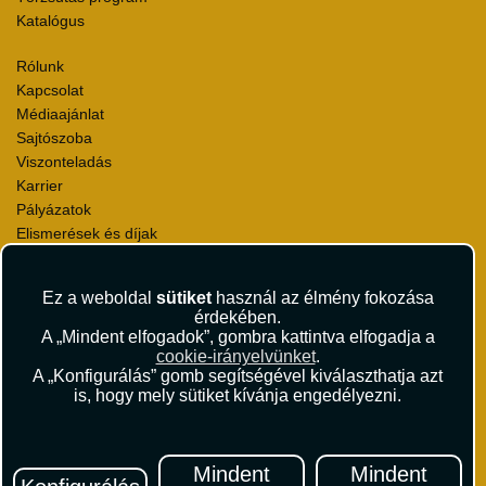
Katalógus
Rólunk
Kapcsolat
Médiaajánlat
Sajtószoba
Viszonteladás
Karrier
Pályázatok
Elismerések és díjak
Környezettudatosság
Ez a weboldal
sütiket
használ az élmény fokozása
Utazási Csomag Szerződési Feltételek
érdekében.
Útlemondás-biztosítás Szerződési Feltételek
A „Mindent elfogadok”, gombra kattintva elfogadja a
Utasbiztosítás Szerződési Feltételek
cookie-irányelvünket
.
Repülőjegy Szerződési Feltételek
A „Konfigurálás” gomb segítségével kiválaszthatja azt
is, hogy mely sütiket kívánja engedélyezni.
Adatvédelem
Impresszum
Hírlevél
Mindent
Mindent