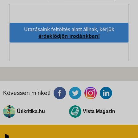
Utazásaink feltöltés alatt állnak, kérjük
érdeklődjön irodánkban!
Kövessen minket!
Útikritika.hu
Vista Magazin