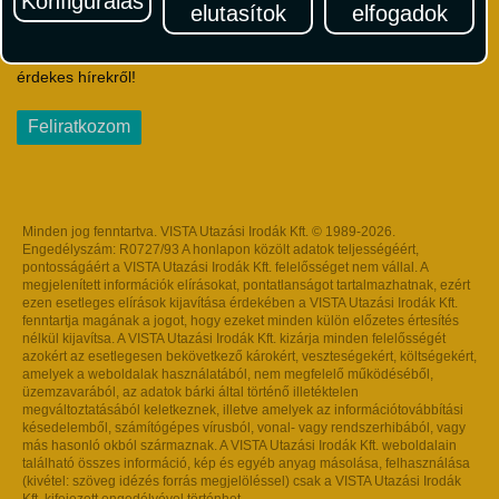
Konfigurálás
elutasítok
elfogadok
Iratkozzon fel Magyarország egyik legszínesebb utazási
hírlevelére! Értesüljön időben a legfrissebb utazási akciókról és
érdekes hírekről!
Feliratkozom
Minden jog fenntartva. VISTA Utazási Irodák Kft. © 1989-2026.
Engedélyszám: R0727/93 A honlapon közölt adatok teljességéért,
pontosságáért a VISTA Utazási Irodák Kft. felelősséget nem vállal. A
megjelenített információk elírásokat, pontatlanságot tartalmazhatnak, ezért
ezen esetleges elírások kijavítása érdekében a VISTA Utazási Irodák Kft.
fenntartja magának a jogot, hogy ezeket minden külön előzetes értesítés
nélkül kijavítsa. A VISTA Utazási Irodák Kft. kizárja minden felelősségét
azokért az esetlegesen bekövetkező károkért, veszteségekért, költségekért,
amelyek a weboldalak használatából, nem megfelelő működéséből,
üzemzavarából, az adatok bárki által történő illetéktelen
megváltoztatásából keletkeznek, illetve amelyek az információtovábbítási
késedelemből, számítógépes vírusból, vonal- vagy rendszerhibából, vagy
más hasonló okból származnak. A VISTA Utazási Irodák Kft. weboldalain
található összes információ, kép és egyéb anyag másolása, felhasználása
(kivétel: szöveg idézés forrás megjelöléssel) csak a VISTA Utazási Irodák