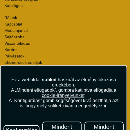
Katalógus
Rólunk
Kapcsolat
Médiaajánlat
Sajtószoba
Viszonteladás
Karrier
Pályázatok
Elismerések és díjak
Környezettudatosság
Ez a weboldal
sütiket
használ az élmény fokozása
Utazási Csomag Szerződési Feltételek
érdekében.
Útlemondás-biztosítás Szerződési Feltételek
A „Mindent elfogadok”, gombra kattintva elfogadja a
Utasbiztosítás Szerződési Feltételek
cookie-irányelvünket
.
Repülőjegy Szerződési Feltételek
A „Konfigurálás” gomb segítségével kiválaszthatja azt
is, hogy mely sütiket kívánja engedélyezni.
Adatvédelem
Impresszum
Hírlevél
Mindent
Mindent