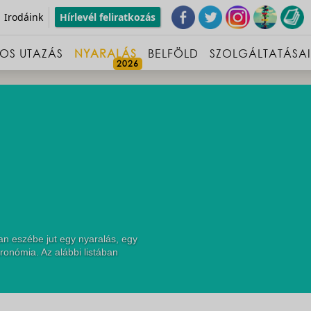
Irodáink
Hírlevél feliratkozás
OS UTAZÁS
NYARALÁS
BELFÖLD
SZOLGÁLTATÁSA
an eszébe jut egy nyaralás, egy
ronómia. Az alábbi listában