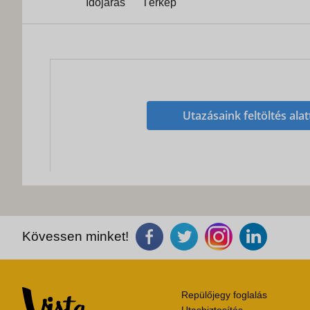
Időjárás
Térkép
Utazásaink feltöltés alat
Kövessen minket!
Repülőjegy foglalás