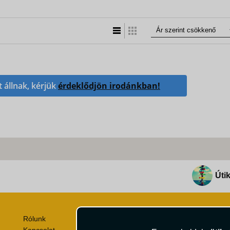
Lista nézet
Táblázatos nézet
t állnak, kérjük
érdeklődjön irodánkban!
Útik
Rólunk
Utazási Csomag Szerződési