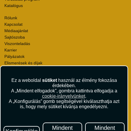
Katalógus
Rólunk
Kapcsolat
Médiaajánlat
Sajtószoba
Viszonteladás
Karrier
Pályázatok
Elismerések és díjak
Környezettudatosság
Ez a weboldal
sütiket
használ az élmény fokozása
Utazási Csomag Szerződési Feltételek
érdekében.
Útlemondás-biztosítás Szerződési Feltételek
A „Mindent elfogadok”, gombra kattintva elfogadja a
Utasbiztosítás Szerződési Feltételek
cookie-irányelvünket
.
Repülőjegy Szerződési Feltételek
A „Konfigurálás” gomb segítségével kiválaszthatja azt
is, hogy mely sütiket kívánja engedélyezni.
Adatvédelem
Impresszum
Hírlevél
Mindent
Mindent