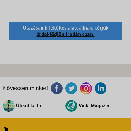
Utazásaink feltöltés alatt állnak, kérjük
érdeklődjön irodánkban!
Kövessen minket!
Útikritika.hu
Vista Magazin