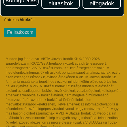
Konfigurálás
elutasítok
elfogadok
Iratkozzon fel Magyarország egyik legszínesebb utazási
hírlevelére! Értesüljön időben a legfrissebb utazási akciókról és
érdekes hírekről!
Feliratkozom
Minden jog fenntartva. VISTA Utazási Irodák Kft. © 1989-2026.
Engedélyszám: R0727/93 A honlapon közölt adatok teljességéért,
pontosságáért a VISTA Utazási Irodák Kft. felelősséget nem vállal. A
megjelenített információk elírásokat, pontatlanságot tartalmazhatnak, ezért
ezen esetleges elírások kijavítása érdekében a VISTA Utazási Irodák Kft.
fenntartja magának a jogot, hogy ezeket minden külön előzetes értesítés
nélkül kijavítsa. A VISTA Utazási Irodák Kft. kizárja minden felelősségét
azokért az esetlegesen bekövetkező károkért, veszteségekért, költségekért,
amelyek a weboldalak használatából, nem megfelelő működéséből,
üzemzavarából, az adatok bárki által történő illetéktelen
megváltoztatásából keletkeznek, illetve amelyek az információtovábbítási
késedelemből, számítógépes vírusból, vonal- vagy rendszerhibából, vagy
más hasonló okból származnak. A VISTA Utazási Irodák Kft. weboldalain
található összes információ, kép és egyéb anyag másolása, felhasználása
(kivétel: szöveg idézés forrás megjelöléssel) csak a VISTA Utazási Irodák