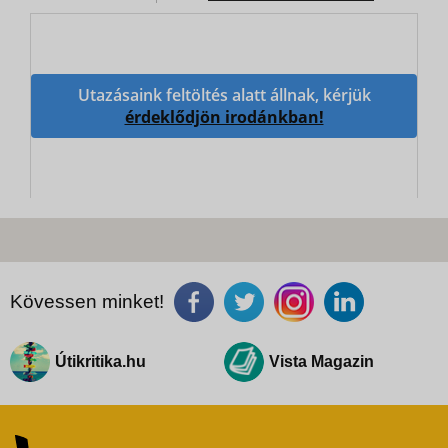
Utazásaink feltöltés alatt állnak, kérjük
érdeklődjön irodánkban!
Kövessen minket!
Útikritika.hu
Vista Magazin