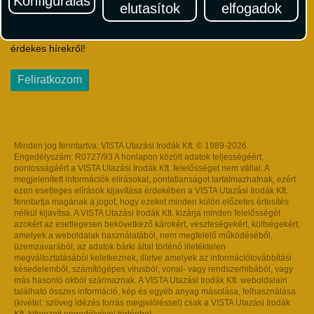
Konfigurálás
elutasítok
elfogadok
Iratkozzon fel Magyarország egyik legszínesebb utazási
hírlevelére! Értesüljön időben a legfrissebb utazási akciókról és
érdekes hírekről!
Feliratkozom
Minden jog fenntartva. VISTA Utazási Irodák Kft. © 1989-2026.
Engedélyszám: R0727/93 A honlapon közölt adatok teljességéért,
pontosságáért a VISTA Utazási Irodák Kft. felelősséget nem vállal. A
megjelenített információk elírásokat, pontatlanságot tartalmazhatnak, ezért
ezen esetleges elírások kijavítása érdekében a VISTA Utazási Irodák Kft.
fenntartja magának a jogot, hogy ezeket minden külön előzetes értesítés
nélkül kijavítsa. A VISTA Utazási Irodák Kft. kizárja minden felelősségét
azokért az esetlegesen bekövetkező károkért, veszteségekért, költségekért,
amelyek a weboldalak használatából, nem megfelelő működéséből,
üzemzavarából, az adatok bárki által történő illetéktelen
megváltoztatásából keletkeznek, illetve amelyek az információtovábbítási
késedelemből, számítógépes vírusból, vonal- vagy rendszerhibából, vagy
más hasonló okból származnak. A VISTA Utazási Irodák Kft. weboldalain
található összes információ, kép és egyéb anyag másolása, felhasználása
(kivétel: szöveg idézés forrás megjelöléssel) csak a VISTA Utazási Irodák