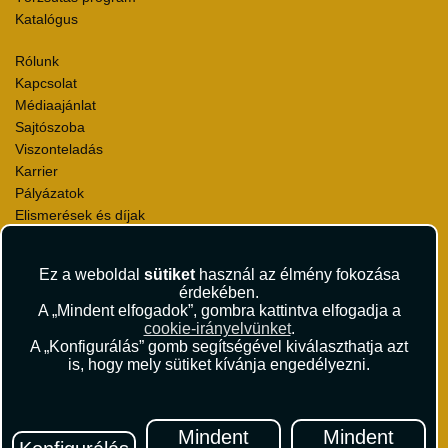
Katalógus
Rólunk
Kapcsolat
Médiaajánlat
Sajtószoba
Viszonteladás
Karrier
Pályázatok
Elismerések és díjak
Környezettudatosság
Ez a weboldal
sütiket
használ az élmény fokozása
Utazási Csomag Szerződési Feltételek
érdekében.
Útlemondás-biztosítás Szerződési Feltételek
A „Mindent elfogadok”, gombra kattintva elfogadja a
Utasbiztosítás Szerződési Feltételek
cookie-irányelvünket
.
Repülőjegy Szerződési Feltételek
A „Konfigurálás” gomb segítségével kiválaszthatja azt
is, hogy mely sütiket kívánja engedélyezni.
Adatvédelem
Impresszum
Hírlevél
Mindent
Mindent