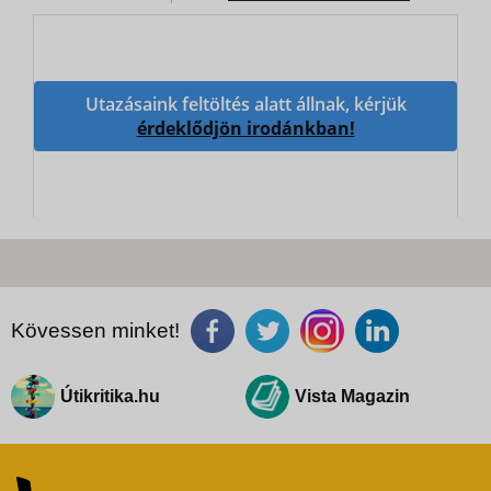
Utazásaink feltöltés alatt állnak, kérjük
érdeklődjön irodánkban!
Kövessen minket!
Útikritika.hu
Vista Magazin