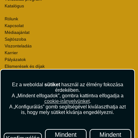
Katalógus
Rólunk
Kapcsolat
Médiaajánlat
Sajtószoba
Viszonteladás
Karrier
Pályázatok
Elismerések és díjak
Környezettudatosság
Ez a weboldal
sütiket
használ az élmény fokozása
Utazási Csomag Szerződési Feltételek
érdekében.
Útlemondás-biztosítás Szerződési Feltételek
A „Mindent elfogadok”, gombra kattintva elfogadja a
Utasbiztosítás Szerződési Feltételek
cookie-irányelvünket
.
Repülőjegy Szerződési Feltételek
A „Konfigurálás” gomb segítségével kiválaszthatja azt
is, hogy mely sütiket kívánja engedélyezni.
Adatvédelem
Impresszum
Hírlevél
Mindent
Mindent