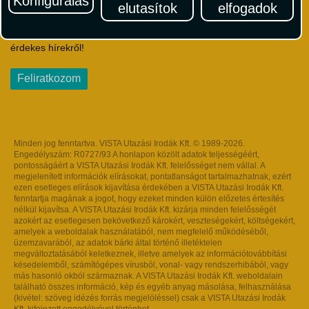
Konfigurálás
elutasítok
elfogadok
Iratkozzon fel Magyarország egyik legszínesebb utazási
hírlevelére! Értesüljön időben a legfrissebb utazási akciókról és
érdekes hírekről!
Feliratkozom
Minden jog fenntartva. VISTA Utazási Irodák Kft. © 1989-2026.
Engedélyszám: R0727/93 A honlapon közölt adatok teljességéért,
pontosságáért a VISTA Utazási Irodák Kft. felelősséget nem vállal. A
megjelenített információk elírásokat, pontatlanságot tartalmazhatnak, ezért
ezen esetleges elírások kijavítása érdekében a VISTA Utazási Irodák Kft.
fenntartja magának a jogot, hogy ezeket minden külön előzetes értesítés
nélkül kijavítsa. A VISTA Utazási Irodák Kft. kizárja minden felelősségét
azokért az esetlegesen bekövetkező károkért, veszteségekért, költségekért,
amelyek a weboldalak használatából, nem megfelelő működéséből,
üzemzavarából, az adatok bárki által történő illetéktelen
megváltoztatásából keletkeznek, illetve amelyek az információtovábbítási
késedelemből, számítógépes vírusból, vonal- vagy rendszerhibából, vagy
más hasonló okból származnak. A VISTA Utazási Irodák Kft. weboldalain
található összes információ, kép és egyéb anyag másolása, felhasználása
(kivétel: szöveg idézés forrás megjelöléssel) csak a VISTA Utazási Irodák