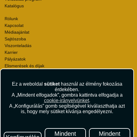
Katalógus
Rólunk
Kapcsolat
Médiaajánlat
Sajtószoba
Viszonteladás
Karrier
Pályázatok
Elismerések és díjak
Környezettudatosság
Ez a weboldal
sütiket
használ az élmény fokozása
Utazási Csomag Szerződési Feltételek
érdekében.
Útlemondás-biztosítás Szerződési Feltételek
A „Mindent elfogadok”, gombra kattintva elfogadja a
Utasbiztosítás Szerződési Feltételek
cookie-irányelvünket
.
Repülőjegy Szerződési Feltételek
A „Konfigurálás” gomb segítségével kiválaszthatja azt
is, hogy mely sütiket kívánja engedélyezni.
Adatvédelem
Impresszum
Hírlevél
Mindent
Mindent