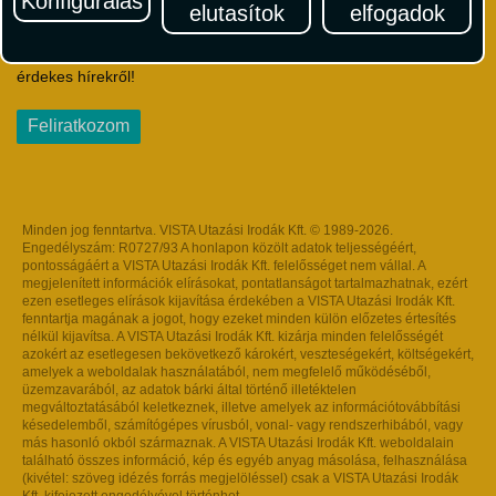
Konfigurálás
elutasítok
elfogadok
Iratkozzon fel Magyarország egyik legszínesebb utazási
hírlevelére! Értesüljön időben a legfrissebb utazási akciókról és
érdekes hírekről!
Feliratkozom
Minden jog fenntartva. VISTA Utazási Irodák Kft. © 1989-2026.
Engedélyszám: R0727/93 A honlapon közölt adatok teljességéért,
pontosságáért a VISTA Utazási Irodák Kft. felelősséget nem vállal. A
megjelenített információk elírásokat, pontatlanságot tartalmazhatnak, ezért
ezen esetleges elírások kijavítása érdekében a VISTA Utazási Irodák Kft.
fenntartja magának a jogot, hogy ezeket minden külön előzetes értesítés
nélkül kijavítsa. A VISTA Utazási Irodák Kft. kizárja minden felelősségét
azokért az esetlegesen bekövetkező károkért, veszteségekért, költségekért,
amelyek a weboldalak használatából, nem megfelelő működéséből,
üzemzavarából, az adatok bárki által történő illetéktelen
megváltoztatásából keletkeznek, illetve amelyek az információtovábbítási
késedelemből, számítógépes vírusból, vonal- vagy rendszerhibából, vagy
más hasonló okból származnak. A VISTA Utazási Irodák Kft. weboldalain
található összes információ, kép és egyéb anyag másolása, felhasználása
(kivétel: szöveg idézés forrás megjelöléssel) csak a VISTA Utazási Irodák