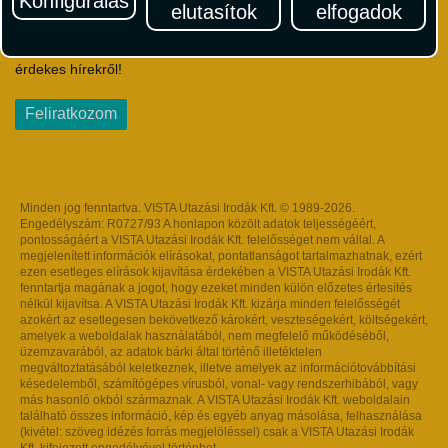
Konfigurálás
elutasítok
elfogadok
Iratkozzon fel Magyarország egyik legszínesebb utazási
hírlevelére! Értesüljön időben a legfrissebb utazási akciókról és
érdekes hírekről!
Feliratkozom
Minden jog fenntartva. VISTA Utazási Irodák Kft. © 1989-2026.
Engedélyszám: R0727/93 A honlapon közölt adatok teljességéért,
pontosságáért a VISTA Utazási Irodák Kft. felelősséget nem vállal. A
megjelenített információk elírásokat, pontatlanságot tartalmazhatnak, ezért
ezen esetleges elírások kijavítása érdekében a VISTA Utazási Irodák Kft.
fenntartja magának a jogot, hogy ezeket minden külön előzetes értesítés
nélkül kijavítsa. A VISTA Utazási Irodák Kft. kizárja minden felelősségét
azokért az esetlegesen bekövetkező károkért, veszteségekért, költségekért,
amelyek a weboldalak használatából, nem megfelelő működéséből,
üzemzavarából, az adatok bárki által történő illetéktelen
megváltoztatásából keletkeznek, illetve amelyek az információtovábbítási
késedelemből, számítógépes vírusból, vonal- vagy rendszerhibából, vagy
más hasonló okból származnak. A VISTA Utazási Irodák Kft. weboldalain
található összes információ, kép és egyéb anyag másolása, felhasználása
(kivétel: szöveg idézés forrás megjelöléssel) csak a VISTA Utazási Irodák