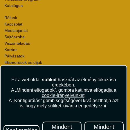
Katalógus
Rólunk
Kapcsolat
Médiaajánlat
Sajtószoba
Viszonteladás
Karrier
Pályázatok
Elismerések és díjak
Környezettudatosság
Ez a weboldal
sütiket
használ az élmény fokozása
Utazási Csomag Szerződési Feltételek
érdekében.
Útlemondás-biztosítás Szerződési Feltételek
A „Mindent elfogadok”, gombra kattintva elfogadja a
Utasbiztosítás Szerződési Feltételek
cookie-irányelvünket
.
Repülőjegy Szerződési Feltételek
A „Konfigurálás” gomb segítségével kiválaszthatja azt
is, hogy mely sütiket kívánja engedélyezni.
Adatvédelem
Impresszum
Hírlevél
Mindent
Mindent