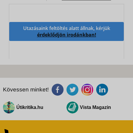
Utazásaink feltöltés alatt állnak, kérjük
érdeklődjön irodánkban!
Kövessen minket!
Útikritika.hu
Vista Magazin