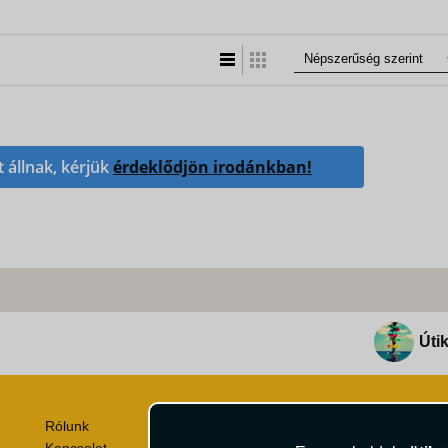
Lista nézet
Táblázatos nézet
t állnak, kérjük
érdeklődjön irodánkban!
Útik
Rólunk
Utazási Csomag Szerződési