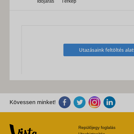
Időjárás
Térkép
Utazásaink feltöltés alat
Kövessen minket!
Repülőjegy foglalás