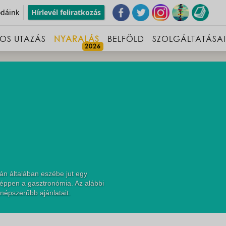
odáink
Hírlevél feliratkozás
OS UTAZÁS
NYARALÁS
BELFÖLD
SZOLGÁLTATÁSA
n általában eszébe jut egy
 éppen a gasztronómia. Az alábbi
népszerűbb ajánlatait.