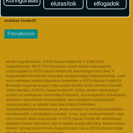
Konfigurálás
elutasítok
elfogadok
Iratkozzon fel Magyarország egyik legszínesebb utazási
hírlevelére! Értesüljön időben a legfrissebb utazási akciókról és
érdekes hírekről!
Feliratkozom
Minden jog fenntartva. VISTA Utazási Irodák Kft. © 1989-2026.
Engedélyszám: R0727/93 A honlapon közölt adatok teljességéért,
pontosságáért a VISTA Utazási Irodák Kft. felelősséget nem vállal. A
megjelenített információk elírásokat, pontatlanságot tartalmazhatnak, ezért
ezen esetleges elírások kijavítása érdekében a VISTA Utazási Irodák Kft.
fenntartja magának a jogot, hogy ezeket minden külön előzetes értesítés
nélkül kijavítsa. A VISTA Utazási Irodák Kft. kizárja minden felelősségét
azokért az esetlegesen bekövetkező károkért, veszteségekért, költségekért,
amelyek a weboldalak használatából, nem megfelelő működéséből,
üzemzavarából, az adatok bárki által történő illetéktelen
megváltoztatásából keletkeznek, illetve amelyek az információtovábbítási
késedelemből, számítógépes vírusból, vonal- vagy rendszerhibából, vagy
más hasonló okból származnak. A VISTA Utazási Irodák Kft. weboldalain
található összes információ, kép és egyéb anyag másolása, felhasználása
(kivétel: szöveg idézés forrás megjelöléssel) csak a VISTA Utazási Irodák