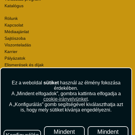
Katalógus
Rólunk
Kapcsolat
Médiaajánlat
Sajtószoba
Viszonteladás
Karrier
Pályázatok
Elismerések és díjak
Környezettudatosság
Ez a weboldal
sütiket
használ az élmény fokozása
Utazási Csomag Szerződési Feltételek
érdekében.
Útlemondás-biztosítás Szerződési Feltételek
A „Mindent elfogadok”, gombra kattintva elfogadja a
Utasbiztosítás Szerződési Feltételek
cookie-irányelvünket
.
Repülőjegy Szerződési Feltételek
A „Konfigurálás” gomb segítségével kiválaszthatja azt
is, hogy mely sütiket kívánja engedélyezni.
Adatvédelem
Impresszum
Hírlevél
Mindent
Mindent