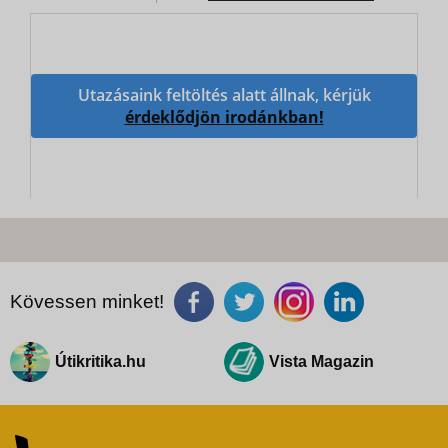
Utazásaink feltöltés alatt állnak, kérjük
érdeklődjön irodánkban!
Kövessen minket!
Útikritika.hu
Vista Magazin