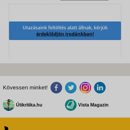
Utazásaink feltöltés alatt állnak, kérjük
érdeklődjön irodánkban!
Kövessen minket!
Útikritika.hu
Vista Magazin