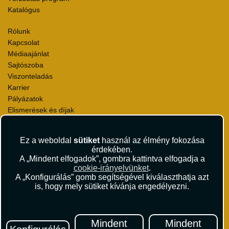
Katalógus
Rólunk
Kapcsolat
Médiaajánlat
Sajtószoba
Viszonteladás
Karrier
Pályázatok
Elismerések és díjak
Környezettudatosság
Ez a weboldal
sütiket
használ az élmény fokozása
Utazási Csomag Szerződési Feltételek
érdekében.
Útlemondás-biztosítás Szerződési Feltételek
A „Mindent elfogadok”, gombra kattintva elfogadja a
Utasbiztosítás Szerződési Feltételek
cookie-irányelvünket
.
Repülőjegy Szerződési Feltételek
A „Konfigurálás” gomb segítségével kiválaszthatja azt
is, hogy mely sütiket kívánja engedélyezni.
Adatvédelem
Impresszum
Hírlevél
Mindent
Mindent