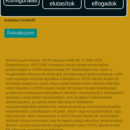
Konfigurálás
elutasítok
elfogadok
Iratkozzon fel Magyarország egyik legszínesebb utazási
hírlevelére! Értesüljön időben a legfrissebb utazási akciókról és
érdekes hírekről!
Feliratkozom
Minden jog fenntartva. VISTA Utazási Irodák Kft. © 1989-2026.
Engedélyszám: R0727/93 A honlapon közölt adatok teljességéért,
pontosságáért a VISTA Utazási Irodák Kft. felelősséget nem vállal. A
megjelenített információk elírásokat, pontatlanságot tartalmazhatnak, ezért
ezen esetleges elírások kijavítása érdekében a VISTA Utazási Irodák Kft.
fenntartja magának a jogot, hogy ezeket minden külön előzetes értesítés
nélkül kijavítsa. A VISTA Utazási Irodák Kft. kizárja minden felelősségét
azokért az esetlegesen bekövetkező károkért, veszteségekért, költségekért,
amelyek a weboldalak használatából, nem megfelelő működéséből,
üzemzavarából, az adatok bárki által történő illetéktelen
megváltoztatásából keletkeznek, illetve amelyek az információtovábbítási
késedelemből, számítógépes vírusból, vonal- vagy rendszerhibából, vagy
más hasonló okból származnak. A VISTA Utazási Irodák Kft. weboldalain
található összes információ, kép és egyéb anyag másolása, felhasználása
(kivétel: szöveg idézés forrás megjelöléssel) csak a VISTA Utazási Irodák